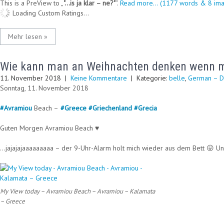
This is a PreView to
"…is ja klar – ne?"
.
Read more... (1177 words & 8 ima
Loading Custom Ratings...
Mehr lesen »
Wie kann man an Weihnachten denken wenn m
11. November 2018
|
Keine Kommentare
| Kategorie:
belle
,
German – D
Sonntag, 11. November 2018
#
Avramiou
Beach –
#
Greece
#
Griechenland
#
Grecia
Guten Morgen Avramiou Beach ♥
…jajajajaaaaaaaaa – der 9-Uhr-Alarm holt mich wieder aus dem Bett 😛 Un
My View today – Avramiou Beach – Avramiou – Kalamata
– Greece