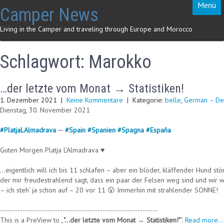
Skip
Menü
Camper News
to
content
Living in the Camper and traveling through Europe and Morocco
Schlagwort:
Marokko
…der letzte vom Monat → Statistiken!
1. Dezember 2021
|
Keine Kommentare
| Kategorie:
belle
,
German – De
Dienstag, 30. November 2021
#
PlatjaLAlmadrava
─
#
Spain
#
Spanien
#
Spagna
#
España
Guten Morgen Platja L’Almadrava ♥
…eigentlich will ich bis 11 schlafen – aber ein blöder, kläffender Hund st
der mir freudestrahlend sagt, dass ein paar der Felsen weg sind und wir 
– ich steh‘ ja schon auf – 20 vor 11 😮 Immerhin mit strahlender SONNE!
---------------------------------------------------------------
This is a PreView to
"…der letzte vom Monat → Statistiken!"
.
Read more...