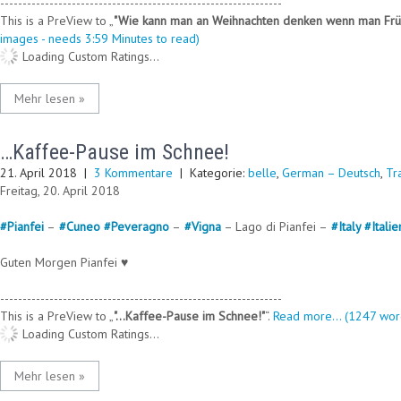
---------------------------------------------------------------
This is a PreView to
"Wie kann man an Weihnachten denken wenn man Früh
images - needs 3:59 Minutes to read)
Loading Custom Ratings...
Mehr lesen »
…Kaffee-Pause im Schnee!
21. April 2018
|
3 Kommentare
| Kategorie:
belle
,
German – Deutsch
,
Tr
Freitag, 20. April 2018
#
Pianfei
–
#
Cuneo
#
Peveragno
–
#
Vigna
– Lago di Pianfei –
#
Italy
#
Italie
Guten Morgen Pianfei ♥
---------------------------------------------------------------
This is a PreView to
"…Kaffee-Pause im Schnee!"
.
Read more... (1247 wor
Loading Custom Ratings...
Mehr lesen »