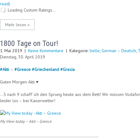
read)
Loading Custom Ratings...
Mehr lesen »
1800 Tage on Tour!
1. Mai 2019
|
Keine Kommentare
| Kategorie:
belle
,
German – Deutsch
,
T
Dienstag, 30. April 2019
#
Akti
–
#
Greece
#
Griechenland
#
Grecia
Guten Morgen Akti ♥
…5 nach 9 schaff‘ ich den Sprung heute aus dem Bett! Wir müssen Vodafon
leider los – bei Kaiserwetter!
My View today – Akti – Greece
---------------------------------------------------------------