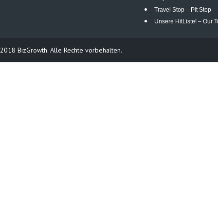
Travel Stop – Pit Stop
Unsere HitListe! – Our T
2018 BizGrowth. Alle Rechte vorbehalten.