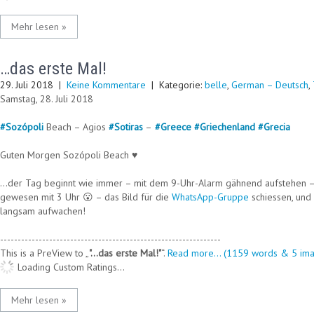
Mehr lesen »
…das erste Mal!
29. Juli 2018
|
Keine Kommentare
| Kategorie:
belle
,
German – Deutsch
,
Samstag, 28. Juli 2018
#
Sozópoli
Beach – Agios
#
Sotiras
–
#
Greece
#
Griechenland
#
Grecia
Guten Morgen Sozópoli Beach ♥
…der Tag beginnt wie immer – mit dem 9-Uhr-Alarm gähnend aufstehen – 
gewesen mit 3 Uhr 😮 – das Bild für die
WhatsApp-Gruppe
schiessen, und
langsam aufwachen!
---------------------------------------------------------------
This is a PreView to
"…das erste Mal!"
.
Read more... (1159 words & 5 ima
Loading Custom Ratings...
Mehr lesen »