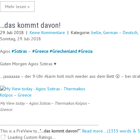
Mehr lesen »
…das kommt davon!
29. Juli 2018
|
Keine Kommentare
| Kategorie:
belle
,
German – Deutsch
,
Sonntag, 29. Juli 2018
Agios
#
Sotiras
–
#
Greece
#
Griechenland
#
Grecia
Guten Morgen Agios Sotiras ♥
…jaaaaaaa – der 9-Uhr-Alarm holt mich wieder aus dem Bett 😮 – bei str
My View today – Agios Sotiras – Thermaikos Kolpos –
Greece
---------------------------------------------------------------
This is a PreView to
"…das kommt davon!"
.
Read more... (1333 words & 5 
Loading Custom Ratings...