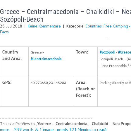
Greece – Centralmacedonia – Chalkidiki – Nea
Sozópoli-Beach
28. Juli 2018
|
Keine Kommentare
| Kategorie:
Countries
,
Free Camping -
Facts
–
Country
Town:
Greece –
#
Sozópoli
–
#
Greec
and Area:
#
Centralmacedonia
Sozópoli Beach – (Α
– Nea Propontida 6
GPS:
Area
40.273650,23.145203
Parking directly at 
(Beach or
Forest):
---------------------------------------------------------------
This is a PreView to
"Greece – Centralmacedonia – Chalkidiki – Nea Propo
more... (339 words & 1 image - needs 1:21 Minutes to read)