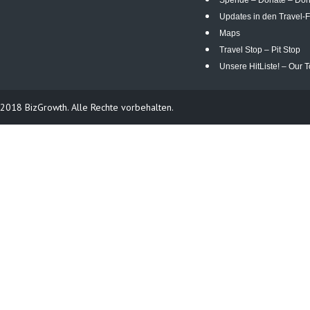
Spende – Donate – Do
Updates in den Travel-F
Maps
Travel Stop – Pit Stop
Unsere HitListe! – Our T
2018 BizGrowth. Alle Rechte vorbehalten.