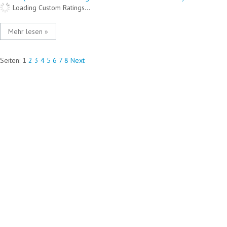
Loading Custom Ratings...
Mehr lesen »
Seiten:
1
2
3
4
5
6
7
8
Next