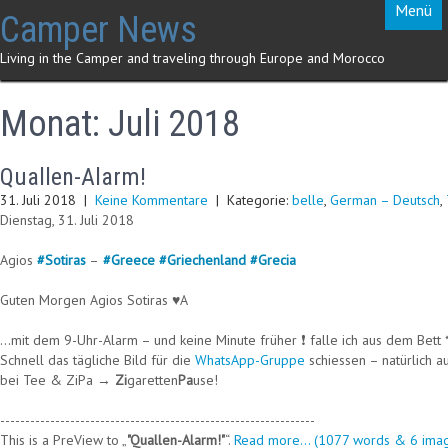
Skip
Menü
Camper News
to
content
Living in the Camper and traveling through Europe and Morocco
Monat:
Juli 2018
Quallen-Alarm!
31. Juli 2018
|
Keine Kommentare
| Kategorie:
belle
,
German – Deutsch
,
Dienstag, 31. Juli 2018
Agios
#
Sotiras
–
#
Greece
#
Griechenland
#
Grecia
Guten Morgen Agios Sotiras ♥A
…mit dem 9-Uhr-Alarm – und keine Minute früher ❗ falle ich aus dem Bet
Schnell das tägliche Bild für die
WhatsApp-Gruppe
schiessen – natürlich 
bei Tee & ZiPa →
Zi
garetten
Pa
use!
---------------------------------------------------------------
This is a PreView to
"Quallen-Alarm!"
.
Read more... (1077 words & 6 imag