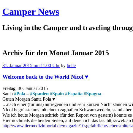
Camper News
Living in the Camper and traveling thro
Archiv für den Monat
Januar 2015
31. Januar 2015 um 11:00 Uhr
by
belle
Welcome back to the World Nicol ♥
Freitag, 30. Januar 2015
Santa
#
Pola
–
#
Spanien
#
Spain
#
España
#
Spagna
Guten Morgen Santa Pola ♥
…nach einer (für uns) aufregenden und sehr kurzen Nacht standen wi
Nicol begrüsste uns mit einem zaghaften Schwanzwedeln, stand aber 
Wie ich heute Morgen schrieb (für den Report von gestern) könnte es 
Hier nochmals die beiden Seiten, auf denen ich das las:
http://web.ar
http://www.tiermedizinportal.de/magazin/10-gefahrliche-lebensmittel