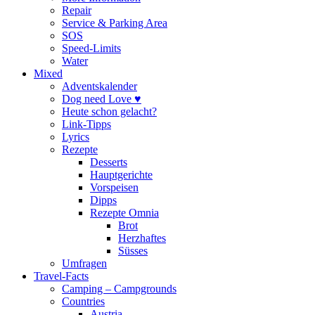
Repair
Service & Parking Area
SOS
Speed-Limits
Water
Mixed
Adventskalender
Dog need Love ♥
Heute schon gelacht?
Link-Tipps
Lyrics
Rezepte
Desserts
Hauptgerichte
Vorspeisen
Dipps
Rezepte Omnia
Brot
Herzhaftes
Süsses
Umfragen
Travel-Facts
Camping – Campgrounds
Countries
Austria