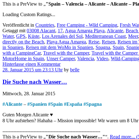
This is a PreView to
"Spain – Valencia – Alicante – Alicante – 
Loading Custom Ratings...
Veröffentlicht in
Countries
,
Free Camping - Wild Camping
,
Fresh Wat
Getaggt mit
03008 Alacant
,
17
,
Agua Amarga Playa
,
Alicante
,
Beach
Water
,
GPS
,
Küste
,
Los Arenales del Sol
,
Mediterranean Coast
,
Meer
directly on the Beach
,
Playa Agua Amarga
,
Reise
,
Reisen
,
Reisen im
in Spanien
,
Reisen mit dem WoMo in Spanien
,
Spagna
,
Spain
,
Spani
with a CampingCar
,
Travel with the Camper
,
Travel with the Camper 
MotorHome in Spain
,
Unser Camper
,
Valencia
,
Video
,
Wild-Campin
Hinterlasse einen Kommentar
28. Januar 2015 um 23:13 Uhr
by
belle
Die Suche nach Wasser…
Mittwoch, 28. Januar 2015
#
Alicante
–
#
Spanien
#
Spain
#
España
#
Spagna
Guten Morgen Alicante ♥
8 Uhr aufstehen? Hahaha – Mission impossible! Wir waren um 8 Uhr z
---------------------------------------------------------------
This is a PreView to
"Die Suche nach Wasser…"
.
Read more... (