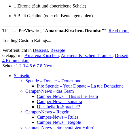
1 Zitrone (Saft und abgeriebene Schale)
5 Blatt Gelatine (oder ein Beutel gemahlen)
---------------------------------------------------------------
This is a PreView to
"Amarena-Kirschen-Tiramisu"
.
Read more.
Loading Custom Ratings...
Veröffentlicht in
Desserts
,
Rezepte
Getaggt mit
Amarena Kirschen
,
Amarena-Kirschen-Tiramisu
,
Dessert
4 Kommentare
Seiten:
1
2
3
4
5
6
7
8
Next
Startseite
Spende – Donate – Donazione
Ihre Spende – Your Donate – La tua Donazione
Camper-News – das Team
Camper-News – This is the Team
Camper-News – squadra
Die “bellaffo-Sprache”!
Camper-News – Regeln
Camper-News – Rules
Camper-News – Regole
Camper-News – Sie benötigen Hilfe?