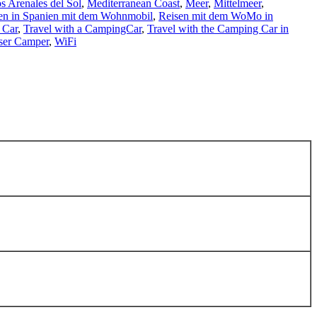
s Arenales del Sol
,
Mediterranean Coast
,
Meer
,
Mittelmeer
,
en in Spanien mit dem Wohnmobil
,
Reisen mit dem WoMo in
 Car
,
Travel with a CampingCar
,
Travel with the Camping Car in
ser Camper
,
WiFi