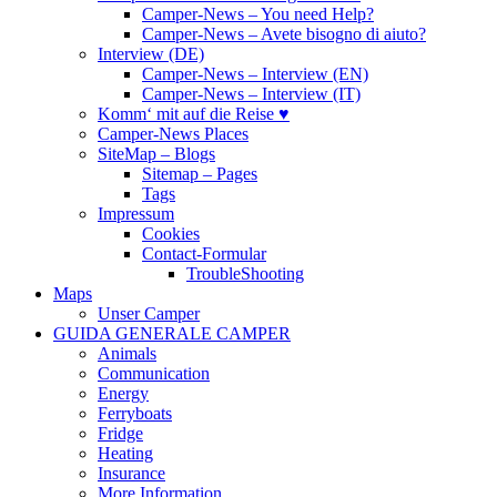
Camper-News – You need Help?
Camper-News – Avete bisogno di aiuto?
Interview (DE)
Camper-News – Interview (EN)
Camper-News – Interview (IT)
Komm‘ mit auf die Reise ♥
Camper-News Places
SiteMap – Blogs
Sitemap – Pages
Tags
Impressum
Cookies
Contact-Formular
TroubleShooting
Maps
Unser Camper
GUIDA GENERALE CAMPER
Animals
Communication
Energy
Ferryboats
Fridge
Heating
Insurance
More Information