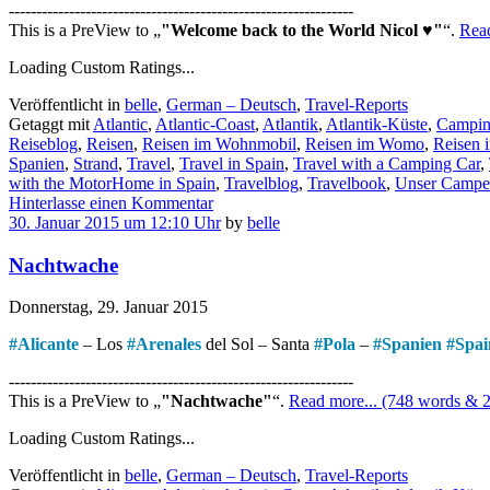
---------------------------------------------------------------
This is a PreView to
"Welcome back to the World Nicol ♥"
.
Read
Loading Custom Ratings...
Veröffentlicht in
belle
,
German – Deutsch
,
Travel-Reports
Getaggt mit
Atlantic
,
Atlantic-Coast
,
Atlantik
,
Atlantik-Küste
,
Campin
Reiseblog
,
Reisen
,
Reisen im Wohnmobil
,
Reisen im Womo
,
Reisen 
Spanien
,
Strand
,
Travel
,
Travel in Spain
,
Travel with a Camping Car
,
with the MotorHome in Spain
,
Travelblog
,
Travelbook
,
Unser Campe
Hinterlasse einen Kommentar
30. Januar 2015 um 12:10 Uhr
by
belle
Nachtwache
Donnerstag, 29. Januar 2015
#
Alicante
– Los
#
Arenales
del Sol – Santa
#
Pola
–
#
Spanien
#
Spai
---------------------------------------------------------------
This is a PreView to
"Nachtwache"
.
Read more... (748 words & 2 
Loading Custom Ratings...
Veröffentlicht in
belle
,
German – Deutsch
,
Travel-Reports