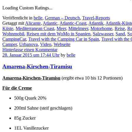
Loading Custom Ratings...
Veröffentlicht in
belle
,
German – Deutsch
,
Travel-Reports
Getaggt mit
Alicante
,
Atlantic
,
Atlantic-Coast
,
Atlantik
,
Atlantik-Küst
Küste
,
Mediterranean Coast
,
Meer
,
Mittelmeer
,
Motorhome
,
Reise
,
Re
Wohnmobil
,
Reisen mit dem WoMo in Spanien
,
Salzwasser
,
Sand
,
So
CampingCar
,
Travel with the Camping Car in Spain
,
Travel with the
Camper
,
Urbanova
,
Video
,
Webseite
Hinterlasse einen Kommentar
28. Januar 2015 um 17:44 Uhr
by
belle
Amarena-Kirschen-Tiramisu
Amarena-Kirschen-Tiramisu
(ergibt etwa 10 bis 12 Portionen)
Für die Creme
500g Quark 20%
200ml Sahne (steif geschlagen)
85g Zucker
1EL Vanillezucker