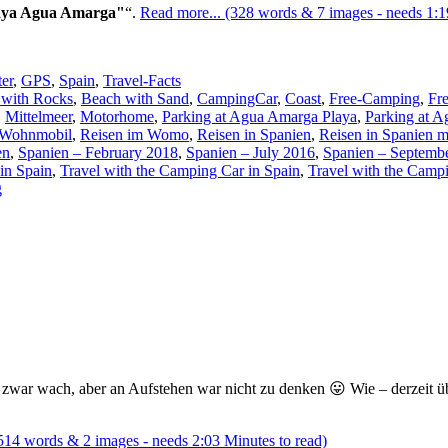
Playa Agua Amarga"
.
Read more... (328 words & 7 images - needs 1:1
er
,
GPS
,
Spain
,
Travel-Facts
 with Rocks
,
Beach with Sand
,
CampingCar
,
Coast
,
Free-Camping
,
Fr
,
Mittelmeer
,
Motorhome
,
Parking at Agua Amarga Playa
,
Parking at A
 Wohnmobil
,
Reisen im Womo
,
Reisen in Spanien
,
Reisen in Spanien 
en
,
Spanien – February 2018
,
Spanien – July 2016
,
Spanien – Septemb
in Spain
,
Travel with the Camping Car in Spain
,
Travel with the Camp
g
war wach, aber an Aufstehen war nicht zu denken 😛 Wie – derzeit üb
514 words & 2 images - needs 2:03 Minutes to read)