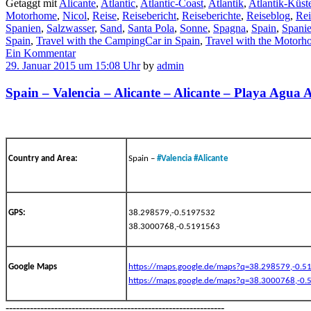
Getaggt mit
Alicante
,
Atlantic
,
Atlantic-Coast
,
Atlantik
,
Atlantik-Küst
Motorhome
,
Nicol
,
Reise
,
Reisebericht
,
Reiseberichte
,
Reiseblog
,
Rei
Spanien
,
Salzwasser
,
Sand
,
Santa Pola
,
Sonne
,
Spagna
,
Spain
,
Spani
Spain
,
Travel with the CampingCar in Spain
,
Travel with the Motor
Ein Kommentar
29. Januar 2015 um 15:08 Uhr
by
admin
Spain – Valencia – Alicante – Alicante – Playa Agua
Country and Area:
Spain –
#
Valencia
#
Alicante
GPS:
38.298579,-0.5197532
38.3000768,-0.5191563
Google Maps
https://maps.google.de/maps?q=38.298579,-0.
https://maps.google.de/maps?q=38.3000768,-0
---------------------------------------------------------------