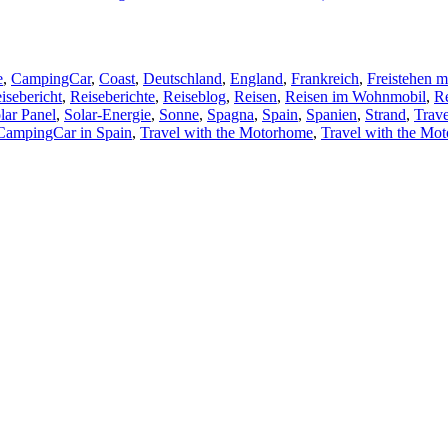
e
,
CampingCar
,
Coast
,
Deutschland
,
England
,
Frankreich
,
Freistehen 
isebericht
,
Reiseberichte
,
Reiseblog
,
Reisen
,
Reisen im Wohnmobil
,
R
lar Panel
,
Solar-Energie
,
Sonne
,
Spagna
,
Spain
,
Spanien
,
Strand
,
Trave
 CampingCar in Spain
,
Travel with the Motorhome
,
Travel with the Mo