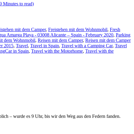
9 Minutes to read)
eistehen mit dem Camper
,
Freistehen mit dem Wohnmobil
,
Fresh
gua Amarga Playa - 03008 Alicante – Spain - February 2020
,
Parking
mit dem Wohnmobil
,
Reisen mit dem Camper
,
Reisen mit dem Camper
er 2015
,
Travel
,
Travel in Spain
,
Travel with a Camping Car
,
Travel
ingCar in Spain
,
Travel with the Motorhome
,
Travel with the
lich – wurde es 9 Uhr, bis wir den Weg aus den Federn fanden.