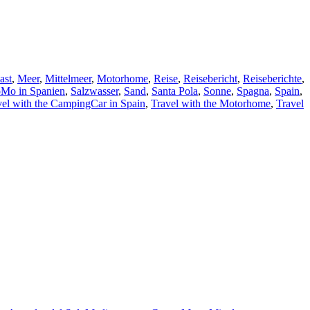
ast
,
Meer
,
Mittelmeer
,
Motorhome
,
Reise
,
Reisebericht
,
Reiseberichte
,
Mo in Spanien
,
Salzwasser
,
Sand
,
Santa Pola
,
Sonne
,
Spagna
,
Spain
,
vel with the CampingCar in Spain
,
Travel with the Motorhome
,
Travel