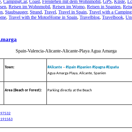
e
,
CampingCar
,
Coast
,
Freistehen mit dem Wohnmobil
,
GPS
,
Küste
,
Lo
sen
,
Reisen im Wohnmobil
,
Reisen im Womo
,
Reisen in Spanien
,
Reis
en
,
Staubsauger
,
Strand
,
Travel
,
Travel in Spain
,
Travel with a Camping
home
,
Travel with the MotorHome in Spain
,
Travelblog
,
Travelbook
,
Un
 Amarga
Spain-Valencia-Alicante-Alicante-Playa Agua Amarga
Town:
#
Alicante
–
#
Spain
#
Spanien
#
Spagna
#
España
Agua Amarga Playa, Alicante, Spanien
Area (Beach or Forest):
Parking directly at the Beach
5197532
.5191563