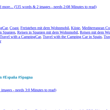
 more... (535 words & 2 images - needs 2:08 Minutes to read)
gCar
,
Coast
,
Freistehen mit dem Wohnmobil
,
Küste
,
Mediterranean Co
in Spanien
,
Reisen in Spanien mit dem Wohnmobil
,
Reisen mit dem Wo
Travel with a CampingCar
,
Travel with the Camping Car in Spain
,
Tra
r
n
#
España
#
Spagna
images - needs 3:0 Minutes to read)