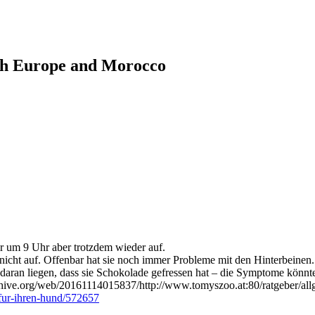
ugh Europe and Morocco
r um 9 Uhr aber trotzdem wieder auf.
nicht auf. Offenbar hat sie noch immer Probleme mit den Hinterbeinen.
daran liegen, dass sie Schokolade gefressen hat – die Symptome könnte
chive.org/web/20161114015837/http://www.tomyszoo.at:80/ratgeber/allgem
-fur-ihren-hund/572657