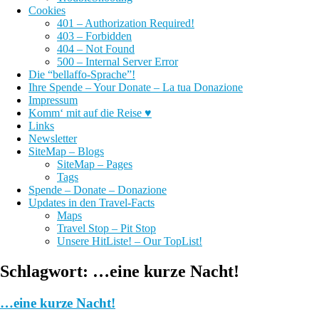
Cookies
401 – Authorization Required!
403 – Forbidden
404 – Not Found
500 – Internal Server Error
Die “bellaffo-Sprache”!
Ihre Spende – Your Donate – La tua Donazione
Impressum
Komm‘ mit auf die Reise ♥
Links
Newsletter
SiteMap – Blogs
SiteMap – Pages
Tags
Spende – Donate – Donazione
Updates in den Travel-Facts
Maps
Travel Stop – Pit Stop
Unsere HitListe! – Our TopList!
Schlagwort:
…eine kurze Nacht!
…eine kurze Nacht!