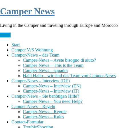
Skip
Camper News
to
content
Living in the Camper and traveling through Europe and Morocco
Menü
Start
Camper V/S Wohnung
Camper-News – das Team
Camper-News – Avete bisogno di aiuto?
Camper-News – This is the Team
Camper-News – squadra
Halli Hallo – wir sind das Team von Camper-News
Camper-News – Interview (DE)
Camper-News – Interview (EN)
Camper-News – Interview (IT)
Camper-News – Sie benötigen Hilfe?
Camper-News – You need Help?
Camper-News – Regeln
Camper-News – Regole
Camper-News – Rules
Contact-Formular
TroubleShooting