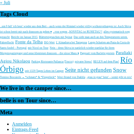
« Juli
Tags Cloud
...um 9 fall' ich heut' wieder aus dem Bett – auch wenn der Himmel wieder völlig wolkenverhangen ist. Auch Shiva
ist schon bereit mit nach draussen zu gehen ♥
...von wegen „SONNTAG ist RUHETAG“!
alles systematisch weg
geraucht
Bericht im Januar 2015
Blätterteigtaschen mit Spinat
Das sieht man auch an den Temperaturen unten.
Fonte da Telha
Fahrerflucht
ISO-Wert
L'Almadrava bei Tarragona
Lange Schatten am Praia da Costa de
Santo André – Portugal
mit Nicol on Tour
Nein – denn Shiva ist natürlich wieder startklar für ihren
Paraliaki
Morgenspaziergang und neue Abenteuer draussen – die süsse Maus ♥
Pappsatt vom Raclette gestern
Río
Agiou Nikolaou
Parking Ristorante Pallanca (Trucco)
privater Stress!
REGEN auf dem Plan!
Órbigo
Seite nicht gefunden
Snow
seit 1329 Tagen Leben im Camper
Tomino Boscaiolo → *schmatz* & *Fingerleck*
West-Strand von Dakhla
„grau in grau“ heut' – somit gibt es nix!
We live in the camper since…
belle is on Tour since…
Meta
Anmelden
Eintrags-Feed