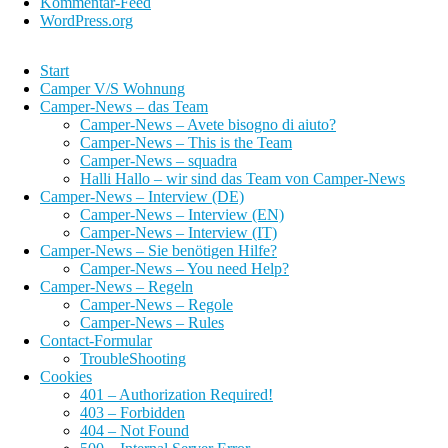
Kommentar-Feed
WordPress.org
Start
Camper V/S Wohnung
Camper-News – das Team
Camper-News – Avete bisogno di aiuto?
Camper-News – This is the Team
Camper-News – squadra
Halli Hallo – wir sind das Team von Camper-News
Camper-News – Interview (DE)
Camper-News – Interview (EN)
Camper-News – Interview (IT)
Camper-News – Sie benötigen Hilfe?
Camper-News – You need Help?
Camper-News – Regeln
Camper-News – Regole
Camper-News – Rules
Contact-Formular
TroubleShooting
Cookies
401 – Authorization Required!
403 – Forbidden
404 – Not Found