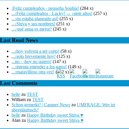
¡Feliz cumpleaños - pequeña Sophía!
(284 x)
...¡Feliz cumpleaños - Lucky! → ¡siete años!
(257 x)
...¡no estaba planeado así!
(255 x)
...¡Shiva y sus nombres!
(251 x)
...¿qué agua es mejor?
(245 x)
Last Read News
...¡hoy volverá a ser corto!
(58 x)
...¡solo brevemente hoy!
(125 x)
...no - ¡hoy no quiero!
(147 x)
...¡intenta entender a los gatos!
(149 x)
...¡maravilloso otra vez!
(152 x)
Last Comments
belle
zu
TEST
William
zu
TEST
Schon gemerkt? | Camper News
zu
UMFRAGE: Wer ist
abergläubisch?
belle
zu
Happy Birthday sweet Shiva ♥
Alan
zu
Happy Birthday sweet Shiva ♥