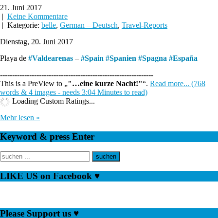
21. Juni 2017
|
Keine Kommentare
| Kategorie:
belle
,
German – Deutsch
,
Travel-Reports
Dienstag, 20. Juni 2017
Playa de
#
Valdearenas
–
#
Spain
#
Spanien
#
Spagna
#
España
---------------------------------------------------------------
This is a PreView to
"…eine kurze Nacht!"
.
Read more... (768
words & 4 images - needs 3:04 Minutes to read)
Loading Custom Ratings...
Mehr lesen »
Keyword & press Enter
LIKE US on Facebook ♥
Please Support us ♥