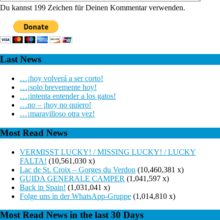
Du kannst 199 Zeichen für Deinen Kommentar verwenden.
Last News
…¡hoy volverá a ser corto!
…¡solo brevemente hoy!
…¡intenta entender a los gatos!
…no – ¡hoy no quiero!
…¡maravilloso otra vez!
Most Read News
VERMISST LUCKY! / MISSING LUCKY! / LUCKY
FALTA!
(10,561,030 x)
Lac de St. Croix – Gorges du Verdon
(10,460,381 x)
GUIDA GENERALE CAMPER
(1,041,597 x)
Back in Spain!
(1,031,041 x)
Folge uns in der WhatsApp-Gruppe
(1,014,810 x)
Most Read News in the last 30 Days