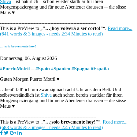
Shiva
– ist natürlich – schon wieder startklar für ihren
Morgenspaziergang und für neue Abenteuer draussen ─ die süsse
Maus ♥
---------------------------------------------------------------
This is a PreView to
"…¡hoy volverá a ser corto!"
.
Read more...
(641 words & 3 images - needs 2:34 Minutes to read)
…¡solo brevemente hoy!
Donnerstag, 06. August 2026
#
PuertoMotril
─
#
Spain
#
Spanien
#
Spagna
#
España
Guten Morgen Puerto Motril ♥
…heut‘ fall‘ ich um zwanzig nach acht Uhr aus dem Bett. Und
selbstverständlich ist
Shiva
auch schon bereits startklar für ihren
Morgenspaziergang und für neue Abenteuer draussen ─ die süsse
Maus ♥
---------------------------------------------------------------
This is a PreView to
"…¡solo brevemente hoy!"
.
Read more...
(688 words & 3 images - needs 2:45 Minutes to read)