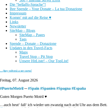
500 – Internal Server Error
Die “bellaffo-Sprache”!
Ihre Spende – Your Donate – La tua Donazione
Impressum
Komm‘ mit auf die Reise ♥
Links
Newsletter
SiteMap – Blogs
SiteMap – Pages
Tags
Spende – Donate – Donazione
Updates in den Travel-Facts
Maps
Travel Stop – Pit Stop
Unsere HitListe! – Our TopList!
…¡hoy volverá a ser corto!
Freitag, 07. August 2026
#
PuertoMotril
─
#
Spain
#
Spanien
#
Spagna
#
España
Guten Morgen Puerto Motril ♥
…auch heut‘ fall‘ ich wieder um zwanzig nach acht Uhr aus dem Bett.