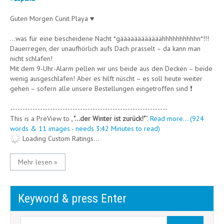
Guten Morgen Cunit Playa ♥
…was für eine bescheidene Nacht *gäääääääääääähhhhhhhhhhn*!!!
Dauerregen, der unaufhörlich aufs Dach prasselt – da kann man
nicht schlafen!
Mit dem 9-Uhr-Alarm pellen wir uns beide aus den Decken – beide
wenig ausgeschlafen! Aber es hilft nüscht – es soll heute weiter
gehen – sofern alle unsere Bestellungen eingetroffen sind ❗
---------------------------------------------------------------
This is a PreView to
"…der Winter ist zurück!"
.
Read more... (924
words & 11 images - needs 3:42 Minutes to read)
Loading Custom Ratings...
Mehr lesen »
Keyword & press Enter