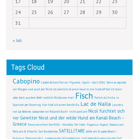
17
18
19
20
21
22
23
24
25
26
27
28
29
30
31
« Juli
Tags Cloud
Cabopino
Castell de Sant Ferran - Figueres – Spain – April 2016
Denn es regnete
am Morgen und auch der Wind ist ziemlich stramm heut'.m Um halb elf fall' ich dann
Fisch
aber doch aus dem Bett!
endlich Mülleimer hier!
Fortim da Vinha
in
Lac de Naïla
Spainien per Roaming
klar hätt' ich einen Sombrilla
Laundry
Nicol fürchtet sich
von Los Belones
Leseprobe von Roland's Buch!
nicht LowCarb
vor Gewitter
Nicol und der wilde Hund am Kanali Beach –
Greece
Panorama from the R501 – Marokko
Por Vafor
Puget-sur-Argens
Restaurant
SATELLITARE
Pelicano & Kikeriki
San Bartolomeo
Selfie am Krapets Beach –
Bulgaria
Television No 1
unbekannter Schmetterling
Und jedes Mal wenn das der Fall