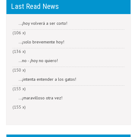
Last Read News
...¡hoy volverá a ser corto!
(106 x)
...¡solo brevemente hoy!
(136 x)
...no - ¡hoy no quiero!
(150 x)
...¡intenta entender a los gatos!
(153 x)
...¡maravilloso otra vez!
(155 x)