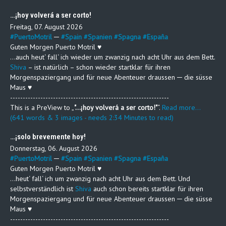
…¡hoy volverá a ser corto!
Freitag, 07. August 2026
#
PuertoMotril
─
#
Spain
#
Spanien
#
Spagna
#
España
Guten Morgen Puerto Motril ♥
…auch heut‘ fall‘ ich wieder um zwanzig nach acht Uhr aus dem Bett.
Shiva
– ist natürlich – schon wieder startklar für ihren
Morgenspaziergang und für neue Abenteuer draussen ─ die süsse
Maus ♥
---------------------------------------------------------------
This is a PreView to
"…¡hoy volverá a ser corto!"
.
Read more...
(641 words & 3 images - needs 2:34 Minutes to read)
…¡solo brevemente hoy!
Donnerstag, 06. August 2026
#
PuertoMotril
─
#
Spain
#
Spanien
#
Spagna
#
España
Guten Morgen Puerto Motril ♥
…heut‘ fall‘ ich um zwanzig nach acht Uhr aus dem Bett. Und
selbstverständlich ist
Shiva
auch schon bereits startklar für ihren
Morgenspaziergang und für neue Abenteuer draussen ─ die süsse
Maus ♥
---------------------------------------------------------------