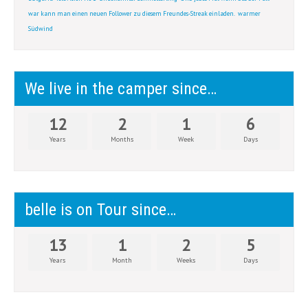
war kann man einen neuen Follower zu diesem Freundes-Streak einladen.
warmer
Südwind
We live in the camper since…
12
2
1
6
Years
Months
Week
Days
belle is on Tour since…
13
1
2
5
Years
Month
Weeks
Days