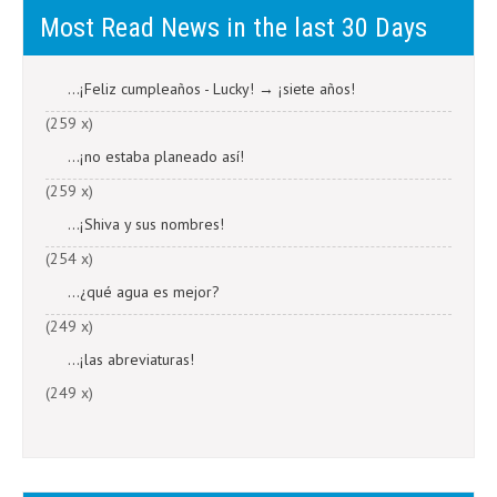
Most Read News in the last 30 Days
...¡Feliz cumpleaños - Lucky! → ¡siete años!
(259 x)
...¡no estaba planeado así!
(259 x)
...¡Shiva y sus nombres!
(254 x)
...¿qué agua es mejor?
(249 x)
...¡las abreviaturas!
(249 x)