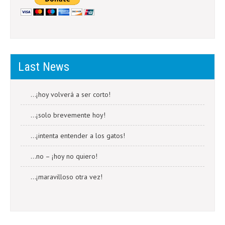
Last News
…¡hoy volverá a ser corto!
…¡solo brevemente hoy!
…¡intenta entender a los gatos!
…no – ¡hoy no quiero!
…¡maravilloso otra vez!