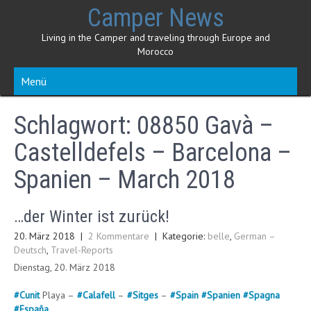
Skip
Camper News
to
content
Living in the Camper and traveling through Europe and
Morocco
Menü
Schlagwort:
08850 Gavà –
Castelldefels – Barcelona –
Spanien – March 2018
…der Winter ist zurück!
20. März 2018
|
2 Kommentare
| Kategorie:
belle
,
German –
Deutsch
,
Travel-Reports
Dienstag, 20. März 2018
#
Cunit
Playa –
#
Calafell
–
#
Sitges
–
#
Spain
#
Spanien
#
Spagna
#
España