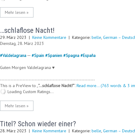
Mehr lesen »
…schlaflose Nacht!
29. März 2023
|
Keine Kommentare
| Kategorie:
belle
,
German – Deutsc
Dienstag, 28. März 2023
#
Valdelagrana
─
#
Spain
#
Spanien
#
Spagna
#
España
Guten Morgen Valdelagrana ♥
---------------------------------------------------------------
This is a PreView to
"…schlaflose Nacht!"
.
Read more... (763 words & 3 im
Loading Custom Ratings...
Mehr lesen »
Titel? Schon wieder einer?
28. März 2023
|
Keine Kommentare
| Kategorie:
belle
,
German – Deutsc