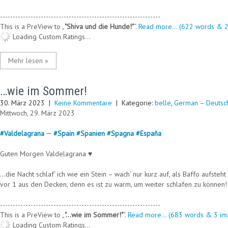
---------------------------------------------------------------
This is a PreView to
"Shiva und die Hunde!"
.
Read more... (622 words & 2
Loading Custom Ratings...
Mehr lesen »
…wie im Sommer!
30. März 2023
|
Keine Kommentare
| Kategorie:
belle
,
German – Deutsc
Mittwoch, 29. März 2023
#
Valdelagrana
─
#
Spain
#
Spanien
#
Spagna
#
España
Guten Morgen Valdelagrana ♥
…die Nacht schlaf‘ ich wie ein Stein – wach‘ nur kurz auf, als Baffo aufsteht
vor 1 aus den Decken, denn es ist zu warm, um weiter schlafen zu können!
---------------------------------------------------------------
This is a PreView to
"…wie im Sommer!"
.
Read more... (683 words & 3 ima
Loading Custom Ratings...