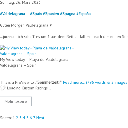
Sonntag, 26. März 2023
#
Valdelagrana
─
#
Spain
#
Spanien
#
Spagna
#
España
Guten Morgen Valdelagrana ♥
…juchhu – ich schaff‘ es um 1 aus dem Bett zu fallen – nach der neuen Som
My View today – Playa de Valdelagrana –
Valdelagrana – Spain
---------------------------------------------------------------
This is a PreView to
"Sommerzeit!"
.
Read more... (796 words & 2 images 
Loading Custom Ratings...
Mehr lesen »
Seiten:
1
2
3
4
5
6
7
Next