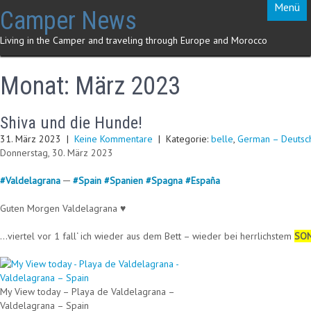
Skip
Menü
Camper News
to
content
Living in the Camper and traveling through Europe and Morocco
Monat:
März 2023
Shiva und die Hunde!
31. März 2023
|
Keine Kommentare
| Kategorie:
belle
,
German – Deutsc
Donnerstag, 30. März 2023
#
Valdelagrana
─
#
Spain
#
Spanien
#
Spagna
#
España
Guten Morgen Valdelagrana ♥
…viertel vor 1 fall‘ ich wieder aus dem Bett – wieder bei herrlichstem
SON
My View today – Playa de Valdelagrana –
Valdelagrana – Spain