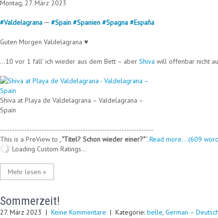
Montag, 27. März 2023
#
Valdelagrana
─
#
Spain
#
Spanien
#
Spagna
#
España
Guten Morgen Valdelagrana ♥
…10 vor 1 fall‘ ich wieder aus dem Bett – aber
Shiva
will offenbar nicht a
Shiva at Playa de Valdelagrana – Valdelagrana –
Spain
---------------------------------------------------------------
This is a PreView to
"Titel? Schon wieder einer?"
.
Read more... (609 word
Loading Custom Ratings...
Mehr lesen »
Sommerzeit!
27. März 2023
|
Keine Kommentare
| Kategorie:
belle
,
German – Deutsc