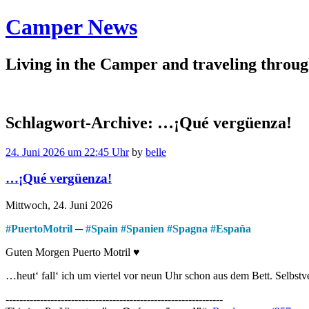
Camper News
Living in the Camper and traveling thro
Schlagwort-Archive:
…¡Qué vergüenza!
24. Juni 2026 um 22:45 Uhr
by
belle
…¡Qué vergüenza!
Mittwoch, 24. Juni 2026
#
PuertoMotril
─
#
Spain
#
Spanien
#
Spagna
#
España
Guten Morgen Puerto Motril ♥
…heut‘ fall‘ ich um viertel vor neun Uhr schon aus dem Bett. Selbstve
---------------------------------------------------------------