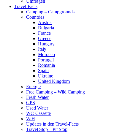
Umfragen
Travel-Facts
Camping – Campgrounds
Countries
Austria
Bulgaria
France
Greece
Hungary
Italy
Morocco
Portugal
Romania
Spain
Ukraine
United Kingdom
Energie
Free Camping – Wild Camping
Fresh Water
GPS
Used Water
WC-Cassette
WiFi
Updates in den Travel-Facts
Travel Stop – Pit Stop