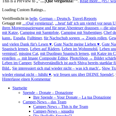
This is a PreView to
"…¡Qué vergüenza!"
.
Read more... (957 wor
Loading Custom Ratings...
Veröffentlicht in
belle
,
German – Deutsch
,
Travel-Reports
Getaggt mit
...¡Qué vergüenza!
,
...heut' fall' ich um viertel vor neun
ihren Morgenspaziergang und für neue Abenteuer draussen ─ die sü
mit Katze
,
Camping mit Samtpfote
,
Camping mit Stubentiger
,
Chef de
kann.
,
España
,
Fulltimer
,
für Nachschub sorgen → Ziggis rollen
,
Gesc
und vielen Dank für's Lesen ♥
,
Gute Nacht meine Lieben ♥
,
Gute Nac
Spanisch lernen
,
Leben auf Rädern
,
Leben im Wohnmobil
,
Leben un
vermisst!
,
missing Cat
,
mit Duolingo Spanisch lernen
,
mit Katze im 
erstellen → mit Image Composite Editor
,
PhotoShop → Bilder schärf
Leben im Camper
,
Selbstverständlich ist auch Shiva bereits startkl
Bild.
,
Sie interessiert sich mal wieder nicht – was ich mach'.
,
Slow Tr
wieder einmal nicht – hihihi ♥
,
wir freuen uns über DEINE Spende!
,
Hinterlasse einen Kommentar
Startseite
Spende – Donate – Donazione
Ihre Spende – Your Donate – La tua Donazione
Camper-News – das Team
Camper-News – This is the Team
Camper-News – squadra
Die “bellaffo-Sprache”!