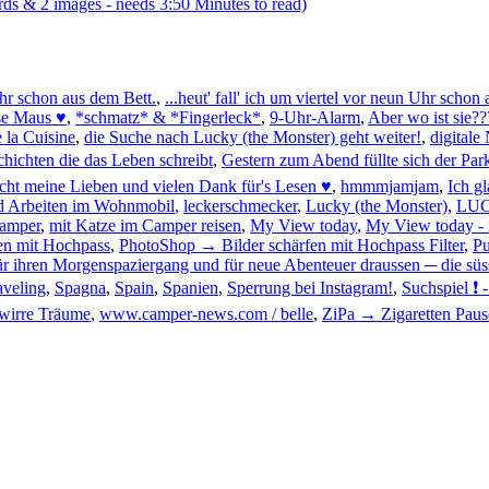
ds & 2 images - needs 3:50 Minutes to read)
 Uhr schon aus dem Bett.
,
...heut' fall' ich um viertel vor neun Uhr schon 
sse Maus ♥
,
*schmatz* & *Fingerleck*
,
9-Uhr-Alarm
,
Aber wo ist sie??
 la Cuisine
,
die Suche nach Lucky (the Monster) geht weiter!
,
digital
hichten die das Leben schreibt
,
Gestern zum Abend füllte sich der Park
ht meine Lieben und vielen Dank für's Lesen ♥
,
hmmmjamjam
,
Ich gl
d Arbeiten im Wohnmobil
,
leckerschmecker
,
Lucky (the Monster)
,
LUCK
Camper
,
mit Katze im Camper reisen
,
My View today
,
My View today - i
en mit Hochpass
,
PhotoShop → Bilder schärfen mit Hochpass Filter
,
Pu
ar für ihren Morgenspaziergang und für neue Abenteuer draussen ─ die s
aveling
,
Spagna
,
Spain
,
Spanien
,
Sperrung bei Instagram!
,
Suchspiel ❗ 
wirre Träume
,
www.camper-news.com / belle
,
ZiPa → Zigaretten Paus