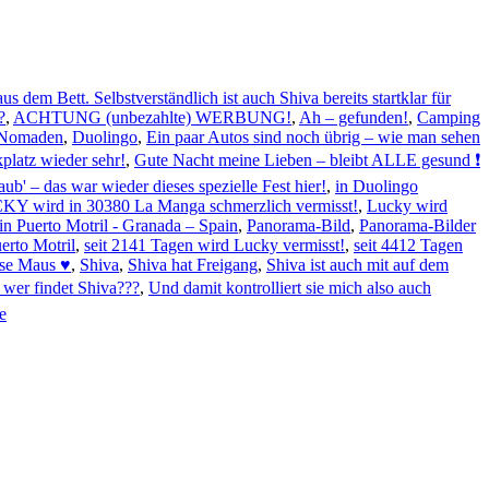
aus dem Bett. Selbstverständlich ist auch Shiva bereits startklar für
?
,
ACHTUNG (unbezahlte) WERBUNG!
,
Ah – gefunden!
,
Camping
e Nomaden
,
Duolingo
,
Ein paar Autos sind noch übrig – wie man sehen
platz wieder sehr!
,
Gute Nacht meine Lieben – bleibt ALLE gesund ❗
aub' – das war wieder dieses spezielle Fest hier!
,
in Duolingo
Y wird in 30380 La Manga schmerzlich vermisst!
,
Lucky wird
n Puerto Motril - Granada – Spain
,
Panorama-Bild
,
Panorama-Bilder
erto Motril
,
seit 2141 Tagen wird Lucky vermisst!
,
seit 4412 Tagen
üsse Maus ♥
,
Shiva
,
Shiva hat Freigang
,
Shiva ist auch mit auf dem
- wer findet Shiva???
,
Und damit kontrolliert sie mich also auch
e