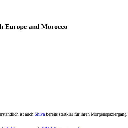
ugh Europe and Morocco
rständlich ist auch
Shiva
bereits startklar für ihren Morgenspaziergan