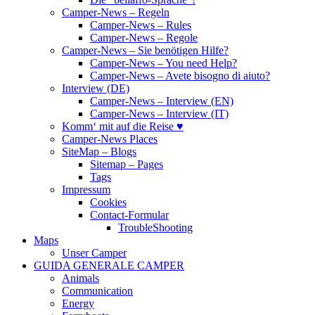
Camper-News – Regeln
Camper-News – Rules
Camper-News – Regole
Camper-News – Sie benötigen Hilfe?
Camper-News – You need Help?
Camper-News – Avete bisogno di aiuto?
Interview (DE)
Camper-News – Interview (EN)
Camper-News – Interview (IT)
Komm‘ mit auf die Reise ♥
Camper-News Places
SiteMap – Blogs
Sitemap – Pages
Tags
Impressum
Cookies
Contact-Formular
TroubleShooting
Maps
Unser Camper
GUIDA GENERALE CAMPER
Animals
Communication
Energy