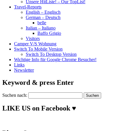
Unsere HitListe! – Our TopList!
Travel-Reports
English – Englisch
German – Deutsch
belle
Italian – Italiano
Baffo Grigio
Visitors
Camper V/S Wohnung
Switch To Mobile Version
Switch To Desktop Version
Wichtige Info für Google Chrome Besucher!
Links
Newsletter
Keyword & press Enter
Suchen nach:
LIKE US on Facebook ♥