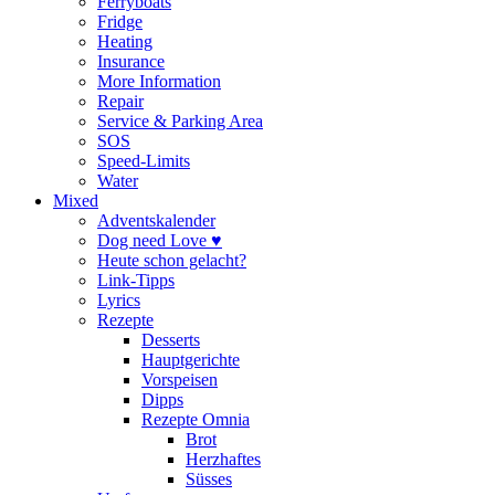
Ferryboats
Fridge
Heating
Insurance
More Information
Repair
Service & Parking Area
SOS
Speed-Limits
Water
Mixed
Adventskalender
Dog need Love ♥
Heute schon gelacht?
Link-Tipps
Lyrics
Rezepte
Desserts
Hauptgerichte
Vorspeisen
Dipps
Rezepte Omnia
Brot
Herzhaftes
Süsses