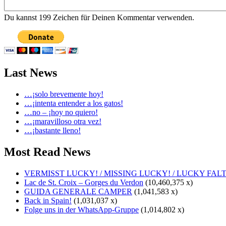
Du kannst 199 Zeichen für Deinen Kommentar verwenden.
Last News
…¡solo brevemente hoy!
…¡intenta entender a los gatos!
…no – ¡hoy no quiero!
…¡maravilloso otra vez!
…¡bastante lleno!
Most Read News
VERMISST LUCKY! / MISSING LUCKY! / LUCKY FALT
Lac de St. Croix – Gorges du Verdon
(10,460,375 x)
GUIDA GENERALE CAMPER
(1,041,583 x)
Back in Spain!
(1,031,037 x)
Folge uns in der WhatsApp-Gruppe
(1,014,802 x)