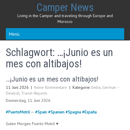
Skip
Camper News
to
content
Living in the Camper and traveling through Europe and
Morocco
Menü
Schlagwort:
…¡Junio es un
mes con altibajos!
…¡Junio es un mes con altibajos!
11. Juni 2026
|
Keine Kommentare
| Kategorie:
belle
,
German –
Deutsch
,
Travel-Reports
Donnerstag, 11. Juni 2026
#
PuertoMotril
─
#
Spain
#
Spanien
#
Spagna
#
España
Guten Morgen Puerto Motril ♥