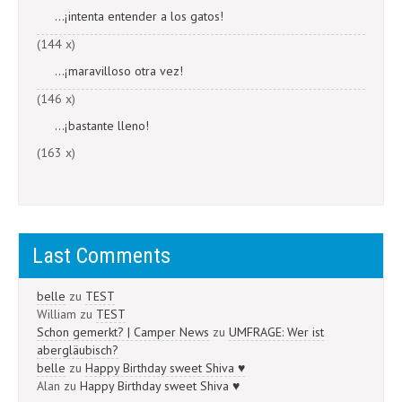
...¡intenta entender a los gatos!
(144 x)
...¡maravilloso otra vez!
(146 x)
...¡bastante lleno!
(163 x)
Last Comments
belle
zu
TEST
William
zu
TEST
Schon gemerkt? | Camper News
zu
UMFRAGE: Wer ist
abergläubisch?
belle
zu
Happy Birthday sweet Shiva ♥
Alan
zu
Happy Birthday sweet Shiva ♥