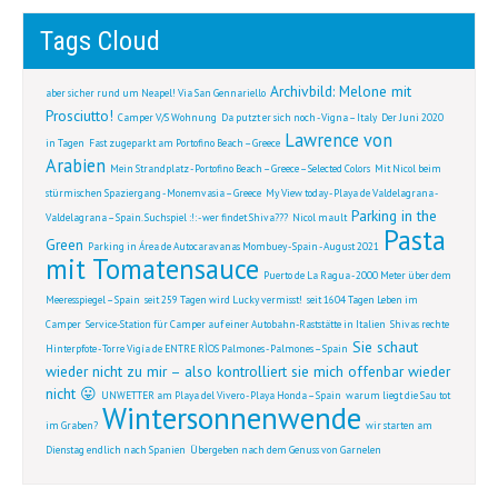
Tags Cloud
Archivbild: Melone mit
aber sicher rund um Neapel! Via San Gennariello
Prosciutto!
Camper V/S Wohnung
Da putzt er sich noch - Vigna – Italy
Der Juni 2020
Lawrence von
in Tagen
Fast zugeparkt am Portofino Beach – Greece
Arabien
Mein Strandplatz - Portofino Beach – Greece – Selected Colors
Mit Nicol beim
stürmischen Spaziergang - Monemvasia – Greece
My View today - Playa de Valdelagrana -
Parking in the
Valdelagrana – Spain. Suchspiel :!: - wer findet Shiva???
Nicol mault
Pasta
Green
Parking in Área de Autocaravanas Mombuey - Spain - August 2021
mit Tomatensauce
Puerto de La Ragua - 2000 Meter über dem
Meeresspiegel – Spain
seit 259 Tagen wird Lucky vermisst!
seit 1604 Tagen Leben im
Camper
Service-Station für Camper auf einer Autobahn-Raststätte in Italien
Shivas rechte
Sie schaut
Hinterpfote - Torre Vigía de ENTRE RÌOS Palmones - Palmones – Spain
wieder nicht zu mir – also kontrolliert sie mich offenbar wieder
nicht 😛
UNWETTER am Playa del Vivero - Playa Honda – Spain
warum liegt die Sau tot
Wintersonnenwende
im Graben?
wir starten am
Dienstag endlich nach Spanien
Übergeben nach dem Genuss von Garnelen