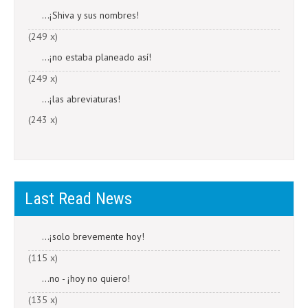
...¡Shiva y sus nombres!
(249 x)
...¡no estaba planeado así!
(249 x)
...¡las abreviaturas!
(243 x)
Last Read News
...¡solo brevemente hoy!
(115 x)
...no - ¡hoy no quiero!
(135 x)