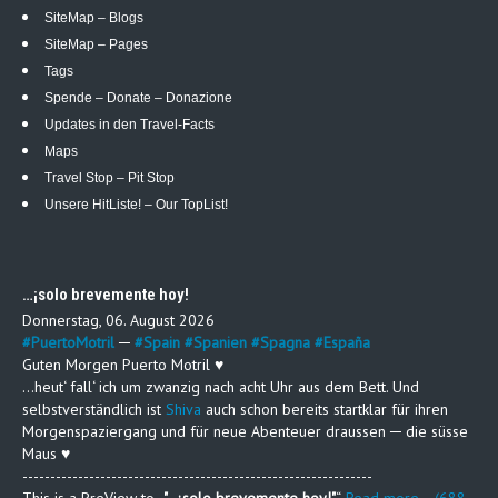
SiteMap – Blogs
SiteMap – Pages
Tags
Spende – Donate – Donazione
Updates in den Travel-Facts
Maps
Travel Stop – Pit Stop
Unsere HitListe! – Our TopList!
…¡solo brevemente hoy!
Donnerstag, 06. August 2026
#
PuertoMotril
─
#
Spain
#
Spanien
#
Spagna
#
España
Guten Morgen Puerto Motril ♥
…heut‘ fall‘ ich um zwanzig nach acht Uhr aus dem Bett. Und
selbstverständlich ist
Shiva
auch schon bereits startklar für ihren
Morgenspaziergang und für neue Abenteuer draussen ─ die süsse
Maus ♥
---------------------------------------------------------------