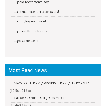
…¡solo brevemente hoy!
…¡intenta entender a los gatos!
…no – ¡hoy no quiero!
…¡maravilloso otra vez!
…¡bastante lleno!
Most Read News
VERMISST LUCKY! / MISSING LUCKY! / LUCKY FALTA!
(10,561,019 x)
Lac de St. Croix – Gorges du Verdon
(10,460,376 x)