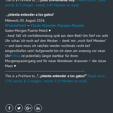
This is a PreView to
"…¡solo brevemente hoy!"
.
Read more... (688
words & 3 images - needs 2:45 Minutes to read)
…¡intenta entender a los gatos!
Mittwoch, 05. August 2026
#
PuertoMotril
─
#
Spain
#
Spanien
#
Spagna
#
España
Guten Morgen Puerto Motril ♥
…heut‘ fall‘ ich verhältnismässig spät aus dem Bett! Um fünf vor acht
Uhr schau‘ ich noch auf den Wecker – denk‘ mir: „noch fünf Minuten“
─ und dann muss ich ratzfatz wieder nochmals recht tief
eingeschlafen sein! Aufgewacht bin ich dann um zwanzig vor neun
Uhr!
Shiva
ist jedenfalls längst startklar für ihren
Morgenspaziergang und für neue Abenteuer draussen ─ die süsse
Maus ♥
---------------------------------------------------------------
This is a PreView to
"…¡intenta entender a los gatos!"
.
Read more...
(795 words & 3 images - needs 3:11 Minutes to read)