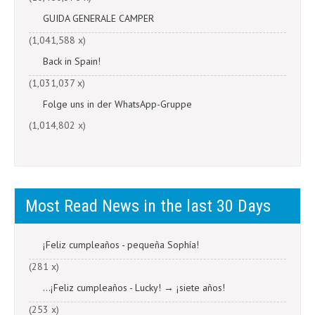
GUIDA GENERALE CAMPER
(1,041,588 x)
Back in Spain!
(1,031,037 x)
Folge uns in der WhatsApp-Gruppe
(1,014,802 x)
Most Read News in the last 30 Days
¡Feliz cumpleaños - pequeña Sophía!
(281 x)
...¡Feliz cumpleaños - Lucky! → ¡siete años!
(253 x)