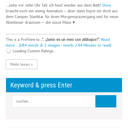
…zehn vor zehn Uhr fall‘ ich heut‘ wieder aus dem Bett!
Shiva
braucht noch ein wenig Animation – aber dann hopst sie doch aus
dem Camper. Startklar für ihren Morgenspaziergang und für neue
Abenteuer draussen ─ die süsse Maus ♥
---------------------------------------------------------------
This is a PreView to
"…¡Junio es un mes con altibajos!"
.
Read
more... (684 words & 2 images - needs 2:44 Minutes to read)
Loading Custom Ratings...
Mehr lesen »
Keyword & press Enter