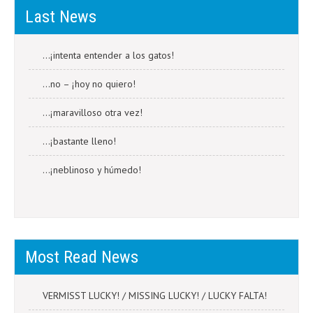
Last News
…¡intenta entender a los gatos!
…no – ¡hoy no quiero!
…¡maravilloso otra vez!
…¡bastante lleno!
…¡neblinoso y húmedo!
Most Read News
VERMISST LUCKY! / MISSING LUCKY! / LUCKY FALTA!