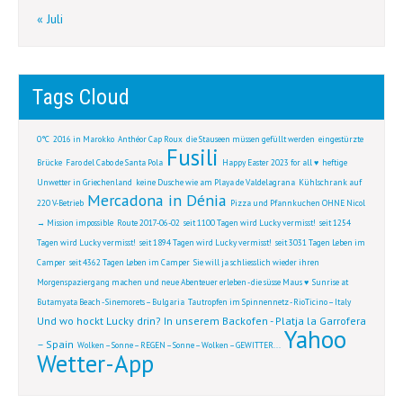
« Juli
Tags Cloud
0°C
2016 in Marokko
Anthéor Cap Roux
die Stauseen müssen gefüllt werden
eingestürzte
Fusili
Brücke
Faro del Cabo de Santa Pola
Happy Easter 2023 for all ♥
heftige
Unwetter in Griechenland
keine Dusche wie am Playa de Valdelagrana
Kühlschrank auf
Mercadona in Dénia
220 V-Betrieb
Pizza und Pfannkuchen OHNE Nicol
→ Mission impossible
Route 2017-06-02
seit 1100 Tagen wird Lucky vermisst!
seit 1254
Tagen wird Lucky vermisst!
seit 1894 Tagen wird Lucky vermisst!
seit 3031 Tagen Leben im
Camper
seit 4362 Tagen Leben im Camper
Sie will ja schliesslich wieder ihren
Morgenspaziergang machen und neue Abenteuer erleben - die süsse Maus ♥
Sunrise at
Butamyata Beach - Sinemorets – Bulgaria
Tautropfen im Spinnennetz - RioTicino – Italy
Und wo hockt Lucky drin? In unserem Backofen - Platja la Garrofera
Yahoo
– Spain
Wolken – Sonne – REGEN – Sonne – Wolken – GEWITTER...
Wetter-App