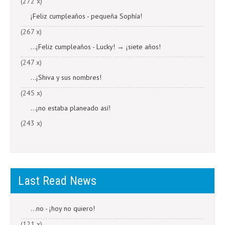
(272 x)
¡Feliz cumpleaños - pequeña Sophía!
(267 x)
...¡Feliz cumpleaños - Lucky! → ¡siete años!
(247 x)
...¡Shiva y sus nombres!
(245 x)
...¡no estaba planeado así!
(243 x)
Last Read News
...no - ¡hoy no quiero!
(121 x)