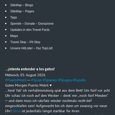
SiteMap – Blogs
SiteMap – Pages
Tags
Spende – Donate – Donazione
Updates in den Travel-Facts
Maps
Travel Stop – Pit Stop
Unsere HitListe! – Our TopList!
…¡intenta entender a los gatos!
Mittwoch, 05. August 2026
#
PuertoMotril
─
#
Spain
#
Spanien
#
Spagna
#
España
Guten Morgen Puerto Motril ♥
…heut‘ fall‘ ich verhältnismässig spät aus dem Bett! Um fünf vor acht
Uhr schau‘ ich noch auf den Wecker – denk‘ mir: „noch fünf Minuten“
─ und dann muss ich ratzfatz wieder nochmals recht tief
eingeschlafen sein! Aufgewacht bin ich dann um zwanzig vor neun
Uhr!
Shiva
ist jedenfalls längst startklar für ihren