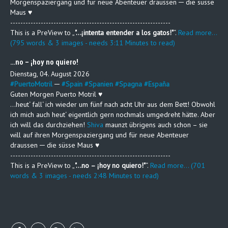
Morgenspaziergang und für neue Abenteuer draussen ─ die süsse
Maus ♥
---------------------------------------------------------------
This is a PreView to
"…¡intenta entender a los gatos!"
.
Read more...
(795 words & 3 images - needs 3:11 Minutes to read)
…no – ¡hoy no quiero!
Dienstag, 04. August 2026
#
PuertoMotril
─
#
Spain
#
Spanien
#
Spagna
#
España
Guten Morgen Puerto Motril ♥
…heut‘ fall‘ ich wieder um fünf nach acht Uhr aus dem Bett! Obwohl
ich mich auch heut‘ eigentlich gern nochmals umgedreht hätte. Aber
ich will das durchziehen!
Shiva
maunzt übrigens auch schon – sie
will auf ihren Morgenspaziergang und für neue Abenteuer
draussen ─ die süsse Maus ♥
---------------------------------------------------------------
This is a PreView to
"…no – ¡hoy no quiero!"
.
Read more... (701
words & 3 images - needs 2:48 Minutes to read)