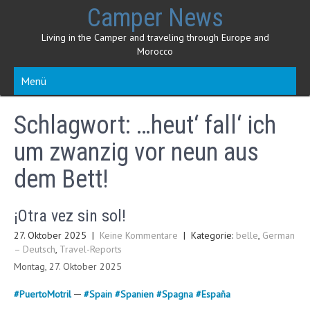
Skip
Camper News
to
content
Living in the Camper and traveling through Europe and
Morocco
Menü
Schlagwort:
…heut‘ fall‘ ich
um zwanzig vor neun aus
dem Bett!
¡Otra vez sin sol!
27. Oktober 2025
|
Keine Kommentare
| Kategorie:
belle
,
German
– Deutsch
,
Travel-Reports
Montag, 27. Oktober 2025
#
PuertoMotril
─
#
Spain
#
Spanien
#
Spagna
#
España