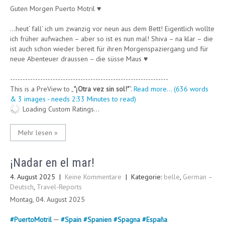
Guten Morgen Puerto Motril ♥
…heut‘ fall‘ ich um zwanzig vor neun aus dem Bett! Eigentlich wollte
ich früher aufwachen – aber so ist es nun mal! Shiva – na klar – die
ist auch schon wieder bereit für ihren Morgenspaziergang und für
neue Abenteuer draussen – die süsse Maus ♥
---------------------------------------------------------------
This is a PreView to
"¡Otra vez sin sol!"
.
Read more... (636 words
& 3 images - needs 2:33 Minutes to read)
Loading Custom Ratings...
Mehr lesen »
¡Nadar en el mar!
4. August 2025
|
Keine Kommentare
| Kategorie:
belle
,
German –
Deutsch
,
Travel-Reports
Montag, 04. August 2025
#
PuertoMotril
─
#
Spain
#
Spanien
#
Spagna
#
España