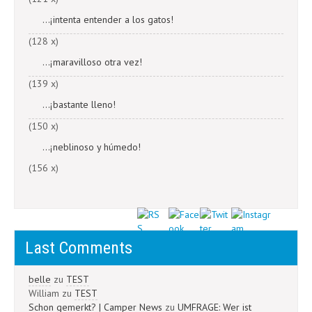
...¡intenta entender a los gatos!
(128 x)
...¡maravilloso otra vez!
(139 x)
...¡bastante lleno!
(150 x)
...¡neblinoso y húmedo!
(156 x)
Last Comments
belle
zu
TEST
William
zu
TEST
Schon gemerkt? | Camper News
zu
UMFRAGE: Wer ist