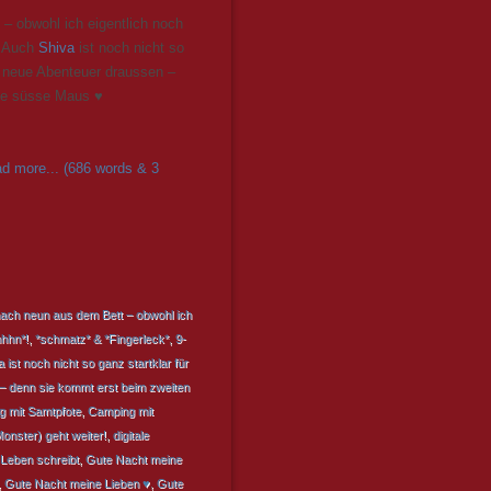
 – obwohl ich eigentlich noch
! Auch
Shiva
ist noch nicht so
r neue Abenteuer draussen –
die süsse Maus ♥
d more... (686 words & 3
el nach neun aus dem Bett – obwohl ich
hhn*!
,
*schmatz* & *Fingerleck*
,
9-
 ist noch nicht so ganz startklar für
– denn sie kommt erst beim zweiten
 mit Samtpfote
,
Camping mit
onster) geht weiter!
,
digitale
Leben schreibt
,
Gute Nacht meine
,
Gute Nacht meine Lieben ♥
,
Gute