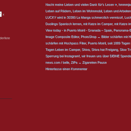
Nacht meine Lieben und vielen Dank für's Lesen ♥
,
hmmmja
Leben auf Rädern
,
Leben im Wohnmobil
,
Leben und Arbeite
x
LUCKY wird in 30380 La Manga schmerzlich vermisst!
,
Luck
Duolingo Spanisch lernen
,
mit Katze im Camper
,
mit Katze i
View today - in Puerto Motril - Granada – Spain
,
Panorama-B
Image Composite Editor
,
PhotoShop → Bilder schärfen mit 
erliste
schärfen mit Hochpass Filter
,
Puerto Motril
,
seit 1889 Tagen 
Tagen Leben im Camper
,
Shiva
,
Shiva hat Freigang
,
Slow Tr
Sperrung bei Instagram!
,
wir freuen uns über DEINE Spende
news.com / belle
,
ZiPa → Zigaretten Pause
Hinterlasse einen Kommentar