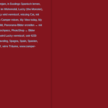
mjam
,
in Duolingo Spanisch lernen
,
n im Wohnmobil
,
Lucky (the Monster)
,
y wird vermisst!
,
missing Cat
,
mit
m Camper reisen
,
My View today
,
My
ild
,
Panorama-Bilder erstellen → mit
Hochpass
,
PhotoShop → Bilder
wird Lucky vermisst!
,
seit 4159
aveling
,
Spagna
,
Spain
,
Spanien
,
!
,
wirre Träume
,
www.camper-
BEITRAGSNAVIGATION