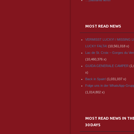
…¡bastante lleno!
MOST READ NEWS
VERMISST LUCKY! / MISSING L
LUCKY FALTA!
(10,561,018 x)
Lac de St. Croix – Gorges du Ve
(10,460,376 x)
GUIDA GENERALE CAMPER
(1
x)
Back in Spain!
(1,031,037 x)
Folge uns in der WhatsApp-Grup
(1,014,802 x)
MOST READ NEWS IN TH
30 DAYS