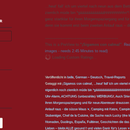
…heut‘ fall‘ ich um viertel nach neun aus dem Bett
ziemlich müde bin *gäääääääääääähhhhhhhhhhn*
ganz startklar für ihren Morgenspaziergang und fü
R
denn sie kommt erst beim zweiten Anlauf raus – 
---------------------------------------------------------------
This is a PreView to
"¡Sigamos con calma!"
.
Rea
images - needs 2:45 Minutes to read)
Loading Custom Ratings...
Veröffentlicht in
belle
,
German – Deutsch
,
Travel-Reports
Getaggt mit
¡Sigamos con calma!
,
...heut' fall' ich um viert
eigentlich noch ziemlich müde bin *gäääääääääääähhhhhhhh
Uhr-Alarm
,
ACHTUNG (unbezahlte) WERBUNG!
,
Auch Shiva
ihren Morgenspaziergang und für neue Abenteuer draussen 
Anlauf raus - die süsse Maus ♥
,
Camping mit Katze
,
Camping
Stubentiger
,
Chef de la Cuisine
,
die Suche nach Lucky (the M
Nomaden
,
Duolingo
,
España
,
Fulltimer
,
Geschichten die das 
Lieben – bleibt ALLE gesund ❗ und vielen Dank für's Lesen ♥