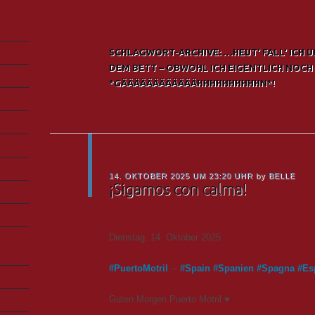
SCHLAGWORT-ARCHIVE:
…HEUT‘ FALL‘ ICH 
DEM BETT – OBWOHL ICH EIGENTLICH NOCH 
*GÄÄÄÄÄÄÄÄÄÄÄÄHHHHHHHHHHN*!
14. OKTOBER 2025 UM 23:20 UHR
by
BELLE
¡Sigamos con calma!
Dienstag, 14. Oktober 2025
#
PuertoMotril
─
#
Spain
#
Spanien
#
Spagna
#
Es
Guten Morgen Puerto Motril ♥