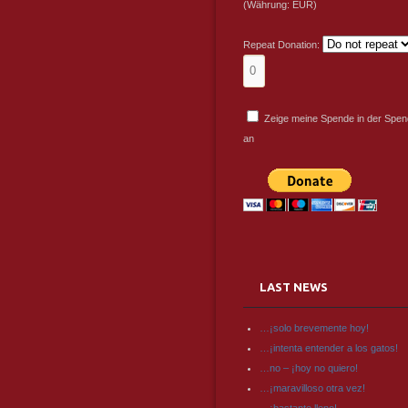
(Währung: EUR)
Repeat Donation:
Zeige meine Spende in der Spend
an
LAST NEWS
…¡solo brevemente hoy!
…¡intenta entender a los gatos!
…no – ¡hoy no quiero!
…¡maravilloso otra vez!