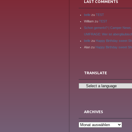
LAST COMMENTS
belle
zu
TEST
William
zu
TEST
Schon gemerkt? | Camper News
UMFRAGE: Wer ist abergläubisc
belle
zu
Happy Birthday sweet Sh
Alan
zu
Happy Birthday sweet Sh
TRANSLATE
ARCHIVES
Archives