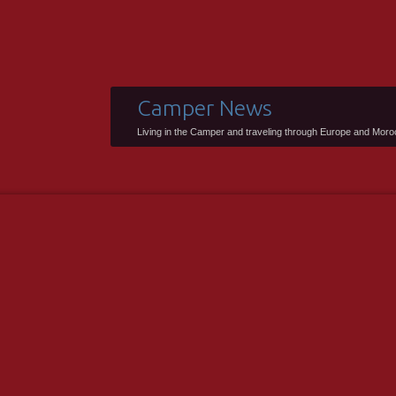
Camper News
Living in the Camper and traveling through Europe and Mor