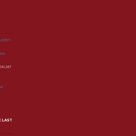
UCKY! /
rdon
,041,587
pe
E LAST