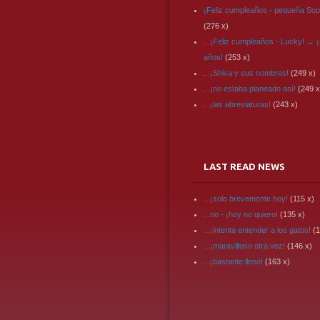
¡Feliz cumpleaños - pequeña Sop
(276 x)
...¡Feliz cumpleaños - Lucky! → ¡
años!
(253 x)
...¡Shiva y sus nombres!
(249 x)
...¡no estaba planeado así!
(249 x
...¡las abreviaturas!
(243 x)
LAST READ NEWS
...¡solo brevemente hoy!
(115 x)
...no - ¡hoy no quiero!
(135 x)
...¡intenta entender a los gatos!
(1
...¡maravilloso otra vez!
(146 x)
...¡bastante lleno!
(163 x)