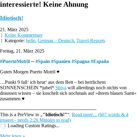
interessierte! Keine Ahnung
Idiotisch!
21. März 2025
|
Keine Kommentare
| Kategorie:
belle
,
German – Deutsch
,
Travel-Reports
Freitag, 21. März 2025
#
PuertoMotril
─
#
Spain
#
Spanien
#
Spagna
#
España
Guten Morgen Puerto Motril ♥
…Punkt 9 fall‘ ich heut‘ aus dem Bett – bei herrlichem
SONNENSCHEIN *jubel*
Shiva
will allerdings noch nichts von
draussen wissen – sie kuschelt sich nochmals auf »ihrem blauen Samt«
zusammen ♥
---------------------------------------------------------------
This is a PreView to
"Idiotisch!"
.
Read more... (607 words & 4
images - needs 2:26 Minutes to read)
Loading Custom Ratings...
Mehr lesen »