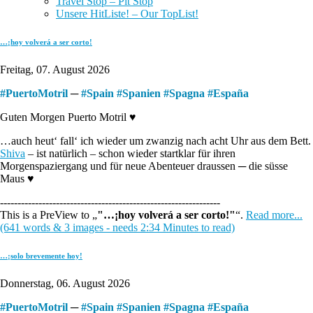
Travel Stop – Pit Stop
Unsere HitListe! – Our TopList!
…¡hoy volverá a ser corto!
Freitag, 07. August 2026
#
PuertoMotril
─
#
Spain
#
Spanien
#
Spagna
#
España
Guten Morgen Puerto Motril ♥
…auch heut‘ fall‘ ich wieder um zwanzig nach acht Uhr aus dem Bett.
Shiva
– ist natürlich – schon wieder startklar für ihren
Morgenspaziergang und für neue Abenteuer draussen ─ die süsse
Maus ♥
---------------------------------------------------------------
This is a PreView to
"…¡hoy volverá a ser corto!"
.
Read more...
(641 words & 3 images - needs 2:34 Minutes to read)
…¡solo brevemente hoy!
Donnerstag, 06. August 2026
#
PuertoMotril
─
#
Spain
#
Spanien
#
Spagna
#
España