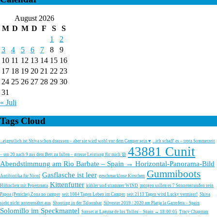
August 2026
M
D
M
D
F
S
S
1
2
3
4
5
6
7
8
9
10
11
12
13
14
15
16
17
18
19
20
21
22
23
24
25
26
27
28
29
30
31
« Juli
Tags Cloud
...eigentlich ist Shiva schon draussen – aber sie wird wohl vor dem Camper sein ♥
...ich schaff' es – trotz Sommerzeit
43881 Cunit
– um 20 nach 9 aus dem Bett zu fallen – grosse Leistung für mich 😛
Abendstimmung am Rio Barbate – Spain → Horizontal-Panorama-Bild
Gummiboots
Gasflasche ist leer
Antibiotika für Nicol
geschmacklose Kirschen
Kittenfutter
Hühnchen mit Peperonata
kühler und strammer WIND
morgen sollen es 7 Sonnenstunden sein
Papoa (Peniche) Zona no camper
seit 1084 Tagen Leben im Camper
seit 2113 Tagen wird Lucky vermisst!
Shiva
sieht nicht unterernährt aus
Shooting in der Taloonbar
Silvester 2019 / 2020 am Platja la Garrofera – Spain
Solomillo im Speckmantel
Sunset at Laguna de los Tollos – Spain → 18:00:05
Tracy Chapman