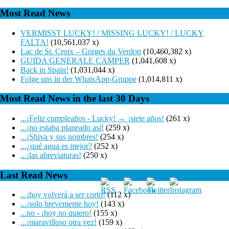
Most Read News
VERMISST LUCKY! / MISSING LUCKY! / LUCKY
FALTA!
(10,561,037 x)
Lac de St. Croix – Gorges du Verdon
(10,460,382 x)
GUIDA GENERALE CAMPER
(1,041,608 x)
Back in Spain!
(1,031,044 x)
Folge uns in der WhatsApp-Gruppe
(1,014,811 x)
Most Read News in the last 30 Days
...¡Feliz cumpleaños - Lucky! → ¡siete años!
(261 x)
...¡no estaba planeado así!
(259 x)
...¡Shiva y sus nombres!
(254 x)
...¿qué agua es mejor?
(252 x)
...¡las abreviaturas!
(250 x)
Last Read News
...¡hoy volverá a ser corto!
(112 x)
...¡solo brevemente hoy!
(143 x)
...no - ¡hoy no quiero!
(155 x)
...¡maravilloso otra vez!
(159 x)