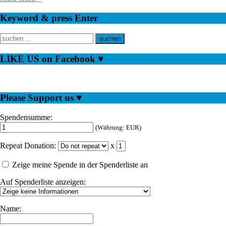
Keyword & press Enter
LIKE US on Facebook ♥
Please Support us ♥
Spendensumme:
(Währung: EUR)
Repeat Donation:
x
Zeige meine Spende in der Spenderliste an
Auf Spenderliste anzeigen:
Name: