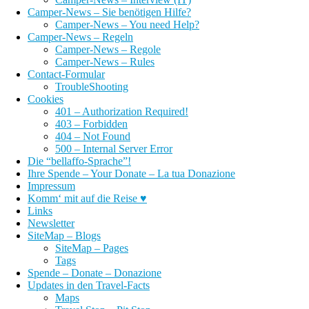
Camper-News – Sie benötigen Hilfe?
Camper-News – You need Help?
Camper-News – Regeln
Camper-News – Regole
Camper-News – Rules
Contact-Formular
TroubleShooting
Cookies
401 – Authorization Required!
403 – Forbidden
404 – Not Found
500 – Internal Server Error
Die “bellaffo-Sprache”!
Ihre Spende – Your Donate – La tua Donazione
Impressum
Komm‘ mit auf die Reise ♥
Links
Newsletter
SiteMap – Blogs
SiteMap – Pages
Tags
Spende – Donate – Donazione
Updates in den Travel-Facts
Maps