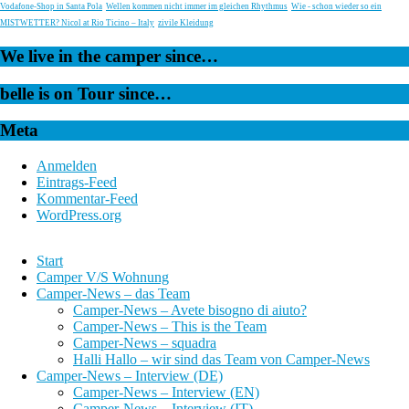
Vodafone-Shop in Santa Pola
Wellen kommen nicht immer im gleichen Rhythmus
Wie - schon wieder so ein
MISTWETTER? Nicol at Rio Ticino – Italy
zivile Kleidung
We live in the camper since…
belle is on Tour since…
Meta
Anmelden
Eintrags-Feed
Kommentar-Feed
WordPress.org
Start
Camper V/S Wohnung
Camper-News – das Team
Camper-News – Avete bisogno di aiuto?
Camper-News – This is the Team
Camper-News – squadra
Halli Hallo – wir sind das Team von Camper-News
Camper-News – Interview (DE)
Camper-News – Interview (EN)
Camper-News – Interview (IT)