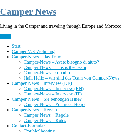
Skip
Camper News
to
content
Living in the Camper and traveling through Europe and Morocco
Menü
Start
Camper V/S Wohnung
Camper-News – das Team
Camper-News – Avete bisogno di aiuto?
Camper-News – This is the Team
Camper-News – squadra
Halli Hallo – wir sind das Team von Camper-News
Camper-News – Interview (DE)
Camper-News – Interview (EN)
Camper-News – Interview (IT)
Camper-News – Sie benötigen Hilfe?
Camper-News – You need Help?
Camper-News – Regeln
Camper-News – Regole
Camper-News – Rules
Contact-Formular
TroubleShooting