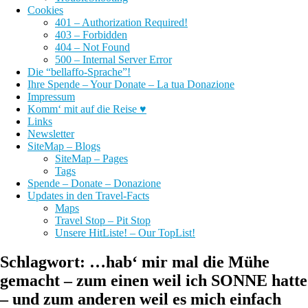
Cookies
401 – Authorization Required!
403 – Forbidden
404 – Not Found
500 – Internal Server Error
Die “bellaffo-Sprache”!
Ihre Spende – Your Donate – La tua Donazione
Impressum
Komm‘ mit auf die Reise ♥
Links
Newsletter
SiteMap – Blogs
SiteMap – Pages
Tags
Spende – Donate – Donazione
Updates in den Travel-Facts
Maps
Travel Stop – Pit Stop
Unsere HitListe! – Our TopList!
Schlagwort:
…hab‘ mir mal die Mühe
gemacht – zum einen weil ich SONNE hatte
– und zum anderen weil es mich einfach