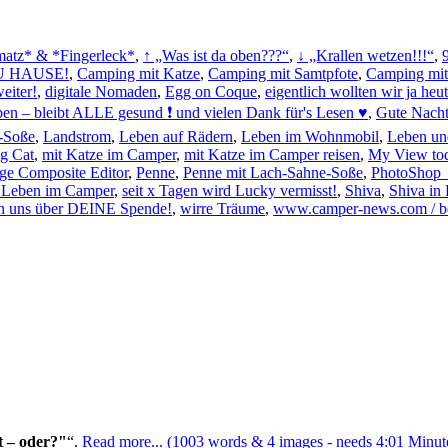
matz* & *Fingerleck*
,
↑ „Was ist da oben???“
,
↓ „Krallen wetzen!!!“
,
U HAUSE!
,
Camping mit Katze
,
Camping mit Samtpfote
,
Camping mit 
eiter!
,
digitale Nomaden
,
Egg on Coque
,
eigentlich wollten wir ja heu
en – bleibt ALLE gesund ❗ und vielen Dank für's Lesen ♥
,
Gute Nacht
-Soße
,
Landstrom
,
Leben auf Rädern
,
Leben im Wohnmobil
,
Leben un
ng Cat
,
mit Katze im Camper
,
mit Katze im Camper reisen
,
My View to
ge Composite Editor
,
Penne
,
Penne mit Lach-Sahne-Soße
,
PhotoShop →
n Leben im Camper
,
seit x Tagen wird Lucky vermisst!
,
Shiva
,
Shiva in 
en uns über DEINE Spende!
,
wirre Träume
,
www.camper-news.com / be
 – oder?"
.
Read more... (1003 words & 4 images - needs 4:01 Minute