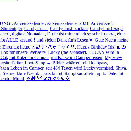
BUNG!
,
Adventskalender
,
Adventskalender 2021
,
Adventszeit
,
Stubentiger
,
CandyCrush
,
CandyCrush zocken
,
CandyCrushSaga
,
eiter!
,
digitale Nomaden
,
Du fehlst mir einfach so sehr Lucky!
,
eine
ibt ALLE gesund ❗ und vielen Dank für's Lesen ♥
,
Gute Nacht meine
nem Ehrentag heute 🎀🎁🥂🍾🎂🎊🎉✨🎇🎈
,
Happy Birthday Iris! 🎀🎁
,
Lob für unsere Webseite
,
Lucky (the Monster)
,
LUCKY wird in
 Cat
,
mit Katze im Camper
,
mit Katze im Camper reisen
,
My View
osite Editor
,
PhotoShop → Bilder schärfen mit Hochpass
,
 Tagen Leben im Camper
,
seit 484 Tagen wird Lucky vermisst!
,
Shiva
,
e
,
Sternenklare Nacht
,
Tzatziki mit Stampfkartoffeln
,
up to Date mit
mender Mond
,
🎀🎁🥂🍾🎂🎊🎉✨🎇🎈