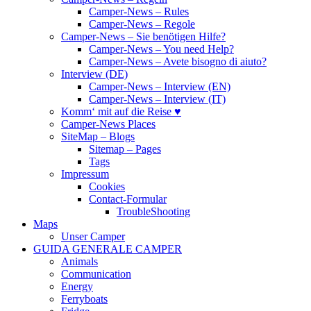
Camper-News – Rules
Camper-News – Regole
Camper-News – Sie benötigen Hilfe?
Camper-News – You need Help?
Camper-News – Avete bisogno di aiuto?
Interview (DE)
Camper-News – Interview (EN)
Camper-News – Interview (IT)
Komm‘ mit auf die Reise ♥
Camper-News Places
SiteMap – Blogs
Sitemap – Pages
Tags
Impressum
Cookies
Contact-Formular
TroubleShooting
Maps
Unser Camper
GUIDA GENERALE CAMPER
Animals
Communication
Energy
Ferryboats