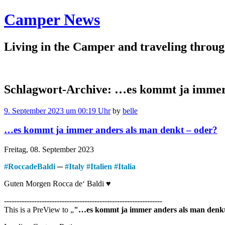
Camper News
Living in the Camper and traveling thro
Schlagwort-Archive:
…es kommt ja immer 
9. September 2023 um 00:19 Uhr
by
belle
…es kommt ja immer anders als man denkt – oder?
Freitag, 08. September 2023
#
RoccadeBaldi
─
#
Italy
#
Italien
#
Italia
Guten Morgen Rocca de‘ Baldi ♥
---------------------------------------------------------------
This is a PreView to
"…es kommt ja immer anders als man denkt