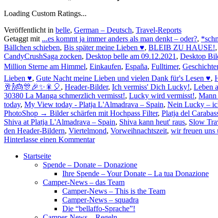
Loading Custom Ratings...
Veröffentlicht in
belle
,
German – Deutsch
,
Travel-Reports
Getaggt mit
...es kommt ja immer anders als man denkt – oder?
,
*sch
Bällchen schieben
,
Bis später meine Lieben ♥
,
BLEIB ZU HAUSE!
CandyCrushSaga zocken
,
Desktop belle am 09.12.2021
,
Desktop Bil
Million Sterne am Himmel
,
Einkaufen
,
España
,
Fulltimer
,
Geschichten
Lieben ♥
,
Gute Nacht meine Lieben und vielen Dank für's Lesen ♥
,
H
🥂🍾🎂🎊🎉✨🎇🎈
,
Header-Bilder
,
Ich vermiss' Dich Lucky!
,
Leben a
30380 La Manga schmerzlich vermisst!
,
Lucky wird vermisst!
,
Mann 
today
,
My View today - Platja L'Almadrava – Spain
,
Nein Lucky – ic
PhotoShop → Bilder schärfen mit Hochpass Filter
,
Platja del Carabas
Shiva at Platja L'Almadrava – Spain
,
Shiva kann heut' raus
,
Slow Tra
den Header-Bildern
,
Viertelmond
,
Vorweihnachtszeit
,
wir freuen un
Hinterlasse einen Kommentar
Startseite
Spende – Donate – Donazione
Ihre Spende – Your Donate – La tua Donazione
Camper-News – das Team
Camper-News – This is the Team
Camper-News – squadra
Die “bellaffo-Sprache”!
Camper-News – Regeln