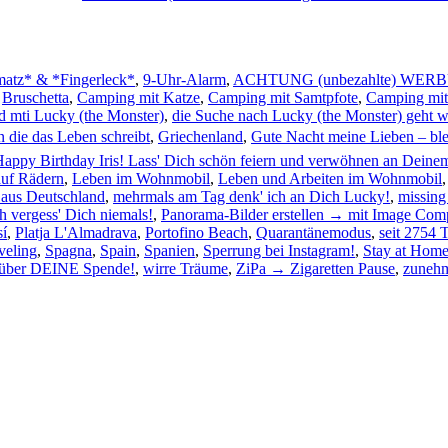
matz* & *Fingerleck*
,
9-Uhr-Alarm
,
ACHTUNG (unbezahlte) WER
,
Bruschetta
,
Camping mit Katze
,
Camping mit Samtpfote
,
Camping mit 
d mti Lucky (the Monster)
,
die Suche nach Lucky (the Monster) geht w
 die das Leben schreibt
,
Griechenland
,
Gute Nacht meine Lieben – ble
appy Birthday Iris! Lass' Dich schön feiern und verwöhnen an Dei
uf Rädern
,
Leben im Wohnmobil
,
Leben und Arbeiten im Wohnmobil
aus Deutschland
,
mehrmals am Tag denk' ich an Dich Lucky!
,
missing
h vergess' Dich niemals!
,
Panorama-Bilder erstellen → mit Image Comp
sí
,
Platja L'Almadrava
,
Portofino Beach
,
Quarantänemodus
,
seit 2754
veling
,
Spagna
,
Spain
,
Spanien
,
Sperrung bei Instagram!
,
Stay at Hom
s über DEINE Spende!
,
wirre Träume
,
ZiPa → Zigaretten Pause
,
zuneh