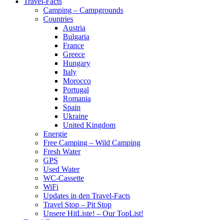
Travel-Facts
Camping – Campgrounds
Countries
Austria
Bulgaria
France
Greece
Hungary
Italy
Morocco
Portugal
Romania
Spain
Ukraine
United Kingdom
Energie
Free Camping – Wild Camping
Fresh Water
GPS
Used Water
WC-Cassette
WiFi
Updates in den Travel-Facts
Travel Stop – Pit Stop
Unsere HitListe! – Our TopList!