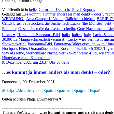
Loading Custom Ratings...
Veröffentlicht in
belle
,
German – Deutsch
,
Travel-Reports
Getaggt mit
...es kommt ja immer anders als man denkt – oder?
,
*sch
WERBUNG!
,
Area Camper L'Airone
,
Bällchen schieben
,
BLEIB Z
CandyCrushSaga zocken
,
die Suche nach Lucky (the Monster) geht w
Fulltimer
,
Geschichten die das Leben schreibt
,
Gute Nacht meine Lieb
Lesen ♥
,
Horizontal-Panorama-Bild
,
Italia
,
Italien
,
Italy
,
Lachs-Sahne
30380 La Manga schmerzlich vermisst!
,
Lucky wird vermisst!
,
missi
Showmakerin!
,
Panorama-Bild
,
Panorama-Bilder erstellen → mit Ima
Hochpass Filter
,
Quarantänemodus
,
Rocca de' Baldi
,
seit 3392 Tage
Stay at Home
,
Sternenklare Nacht
,
Vertikal-Panorama-Bild
,
wir freu
Hinterlasse einen Kommentar
9. Dezember 2021 um 23:37 Uhr
by
belle
…es kommt ja immer anders als man denkt – oder?
Donnerstag, 09. Dezember 2021
#
PlatjaLAlmadrava
─
#
Spain
#
Spanien
#
Spagna
#
España
Guten Morgen Platja L’Almadrava ♥
---------------------------------------------------------------
This is a PreView to
"…es kommt ja immer anders als man denkt