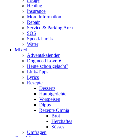
Fridge
Heating
Insurance
More Information
Repair
Service & Parking Area
SOS
Speed-Limits
Water
Mixed
Adventskalender
Dog need Love ♥
Heute schon gelacht?
Link-Tipps
Lyrics
Rezepte
Desserts
Hauptgerichte
Vorspeisen
Dipps
Rezepte Omnia
Brot
Herzhaftes
Süsses
Umfragen