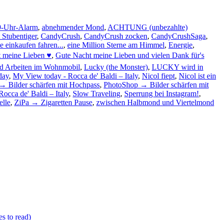
9-Uhr-Alarm
,
abnehmender Mond
,
ACHTUNG (unbezahlte)
Stubentiger
,
CandyCrush
,
CandyCrush zocken
,
CandyCrushSaga
,
te einkaufen fahren...
,
eine Million Sterne am Himmel
,
Energie
,
 meine Lieben ♥
,
Gute Nacht meine Lieben und vielen Dank für's
d Arbeiten im Wohnmobil
,
Lucky (the Monster)
,
LUCKY wird in
day
,
My View today - Rocca de' Baldi – Italy
,
Nicol fiept
,
Nicol ist ein
 Bilder schärfen mit Hochpass
,
PhotoShop → Bilder schärfen mit
Rocca de' Baldi – Italy
,
Slow Traveling
,
Sperrung bei Instagram!
,
lle
,
ZiPa → Zigaretten Pause
,
zwischen Halbmond und Viertelmond
s to read)