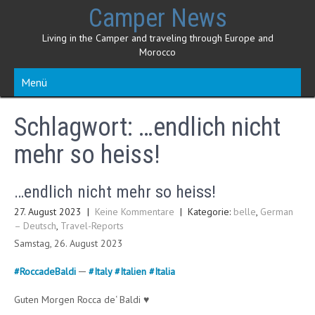
Skip
Camper News
to
content
Living in the Camper and traveling through Europe and
Morocco
Menü
Schlagwort:
…endlich nicht
mehr so heiss!
…endlich nicht mehr so heiss!
27. August 2023
|
Keine Kommentare
| Kategorie:
belle
,
German
– Deutsch
,
Travel-Reports
Samstag, 26. August 2023
#
RoccadeBaldi
─
#
Italy
#
Italien
#
Italia
Guten Morgen Rocca de‘ Baldi ♥