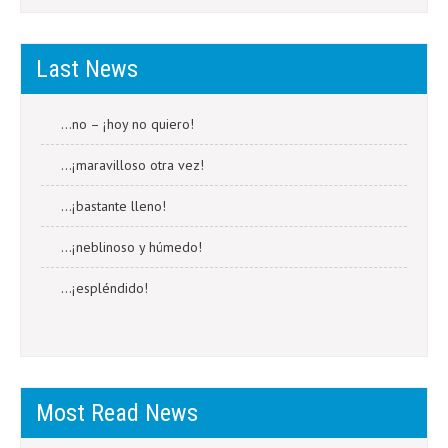
Last News
…no – ¡hoy no quiero!
…¡maravilloso otra vez!
…¡bastante lleno!
…¡neblinoso y húmedo!
…¡espléndido!
Most Read News