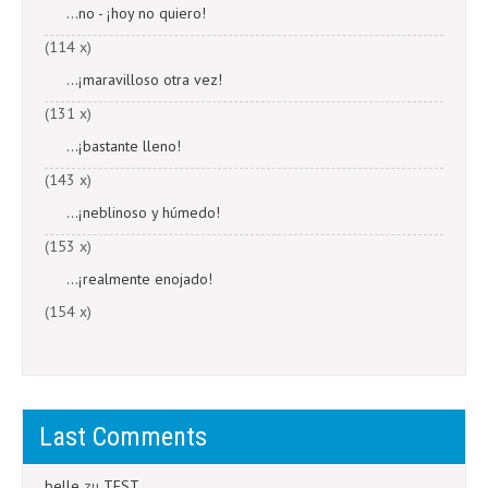
...no - ¡hoy no quiero!
(114 x)
...¡maravilloso otra vez!
(131 x)
...¡bastante lleno!
(143 x)
...¡neblinoso y húmedo!
(153 x)
...¡realmente enojado!
(154 x)
Last Comments
belle
zu
TEST