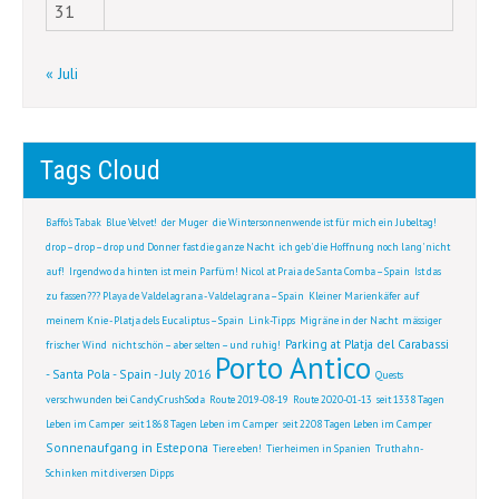
31
« Juli
Tags Cloud
Baffo's Tabak
Blue Velvet!
der Muger
die Wintersonnenwende ist für mich ein Jubeltag!
drop – drop – drop und Donner fast die ganze Nacht
ich geb' die Hoffnung noch lang' nicht
auf!
Irgendwo da hinten ist mein Parfüm! Nicol at Praia de Santa Comba – Spain
Ist das
zu fassen??? Playa de Valdelagrana - Valdelagrana – Spain
Kleiner Marienkäfer auf
meinem Knie - Platja dels Eucaliptus – Spain
Link-Tipps
Migräne in der Nacht
mässiger
Parking at Platja del Carabassi
frischer Wind
nicht schön – aber selten – und ruhig!
Porto Antico
- Santa Pola - Spain - July 2016
Quests
verschwunden bei CandyCrushSoda
Route 2019-08-19
Route 2020-01-13
seit 1338 Tagen
Leben im Camper
seit 1868 Tagen Leben im Camper
seit 2208 Tagen Leben im Camper
Sonnenaufgang in Estepona
Tiere eben!
Tierheimen in Spanien
Truthahn-
Schinken mit diversen Dipps