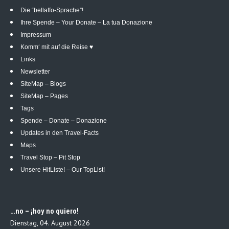
Die “bellaffo-Sprache”!
Ihre Spende – Your Donate – La tua Donazione
Impressum
Komm‘ mit auf die Reise ♥
Links
Newsletter
SiteMap – Blogs
SiteMap – Pages
Tags
Spende – Donate – Donazione
Updates in den Travel-Facts
Maps
Travel Stop – Pit Stop
Unsere HitListe! – Our TopList!
…no – ¡hoy no quiero!
Dienstag, 04. August 2026