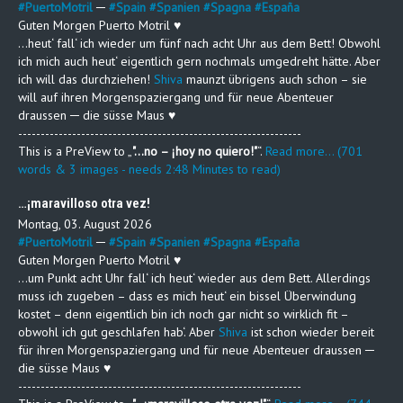
#
PuertoMotril
─
#
Spain
#
Spanien
#
Spagna
#
España
Guten Morgen Puerto Motril ♥
…heut‘ fall‘ ich wieder um fünf nach acht Uhr aus dem Bett! Obwohl
ich mich auch heut‘ eigentlich gern nochmals umgedreht hätte. Aber
ich will das durchziehen!
Shiva
maunzt übrigens auch schon – sie
will auf ihren Morgenspaziergang und für neue Abenteuer
draussen ─ die süsse Maus ♥
---------------------------------------------------------------
This is a PreView to
"…no – ¡hoy no quiero!"
.
Read more... (701
words & 3 images - needs 2:48 Minutes to read)
…¡maravilloso otra vez!
Montag, 03. August 2026
#
PuertoMotril
─
#
Spain
#
Spanien
#
Spagna
#
España
Guten Morgen Puerto Motril ♥
…um Punkt acht Uhr fall‘ ich heut‘ wieder aus dem Bett. Allerdings
muss ich zugeben – dass es mich heut‘ ein bissel Überwindung
kostet – denn eigentlich bin ich noch gar nicht so wirklich fit –
obwohl ich gut geschlafen hab‘. Aber
Shiva
ist schon wieder bereit
für ihren Morgenspaziergang und für neue Abenteuer draussen ─
die süsse Maus ♥
---------------------------------------------------------------