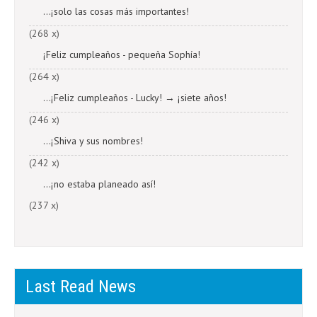
...¡solo las cosas más importantes!
(268 x)
¡Feliz cumpleaños - pequeña Sophía!
(264 x)
...¡Feliz cumpleaños - Lucky! → ¡siete años!
(246 x)
...¡Shiva y sus nombres!
(242 x)
...¡no estaba planeado así!
(237 x)
Last Read News