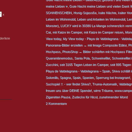
meine Lieben ♥
,
Gute Nacht meine Lieben und vielen Dank f
SONNENSCHEIN
,
Honig-Sojasoße
,
kalte Nächte
,
kalter No
x
Leben im Wohnmobil
,
Leben und Arbeiten im Wohnmobil
,
Len
Monster)
,
LUCKY wird in 30380 La Manga schmerzlich vermi
Cat
,
mit Katze im Camper
,
mit Katze im Camper reisen
,
Mond
erliste
View today
,
My View today - Playa de Valdelagrana - Valdela
Panorama-Bilder erstellen → mit Image Composite Editor
,
Ph
Hochpass
,
PhotoShop → Bilder schärfen mit Hochpass Filte
Quarantänemodus
,
Santa Pola
,
Schweinefilet
,
Schweinefilet 
Zucchini
,
seit 3165 Tagen Leben im Camper
,
seit 895 Tagen 
Playa de Valdelagrana - Valdelagrana – Spain
,
Shiva schläft 
Solomillo
,
Spagna
,
Spain
,
Spanien
,
Sperrung bei Instagram!
,
Suchspiel :!: - wer findet Shiva?
,
Truma-Automatik
,
Valdelag
freuen uns über DEINE Spende!
,
wirre Träume
,
www.camper
Zigaretten Pause
,
Zudecke für Nicol
,
zunehmender Mond
2 Kommentare