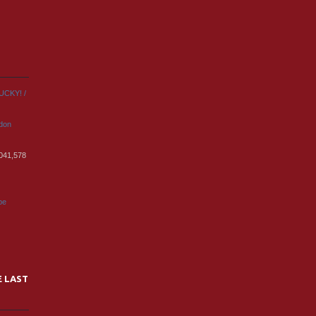
UCKY! /
rdon
,041,578
pe
E LAST