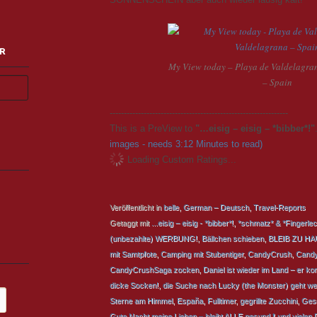
R
My View today – Playa de Valdelagra
– Spain
---------------------------------------------------------------
This is a PreView to
"…eisig – eisig – *bibber*!"
images - needs 3:12 Minutes to read)
Loading Custom Ratings...
Veröffentlicht in
belle
,
German – Deutsch
,
Travel-Reports
Getaggt mit
...eisig – eisig - *bibber*!
,
*schmatz* & *Fingerlec
(unbezahlte) WERBUNG!
,
Bällchen schieben
,
BLEIB ZU HA
mit Samtpfote
,
Camping mit Stubentiger
,
CandyCrush
,
Candy
CandyCrushSaga zocken
,
Daniel ist wieder im Land – er k
dicke Socken!
,
die Suche nach Lucky (the Monster) geht wei
Sterne am Himmel
,
España
,
Fulltimer
,
gegrillte Zucchini
,
Gesc
Gute Nacht meine Lieben – bleibt ALLE gesund ❗ und vielen 