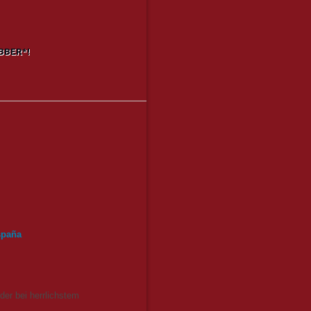
IBBER*!
spaña
der bei herrlichstem