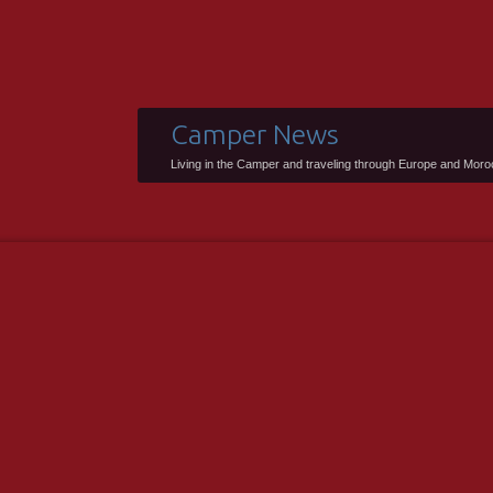
Camper News
Living in the Camper and traveling through Europe and Mor