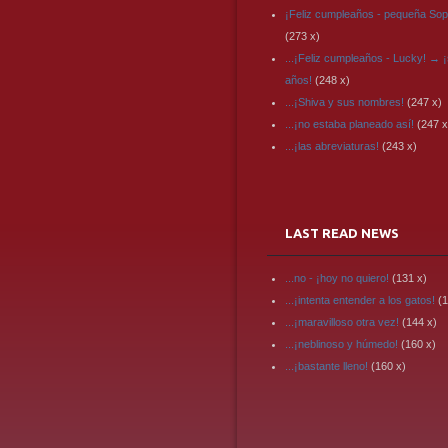
¡Feliz cumpleaños - pequeña Sop
(273 x)
...¡Feliz cumpleaños - Lucky! → ¡
años!
(248 x)
...¡Shiva y sus nombres!
(247 x)
...¡no estaba planeado así!
(247 x
...¡las abreviaturas!
(243 x)
LAST READ NEWS
...no - ¡hoy no quiero!
(131 x)
...¡intenta entender a los gatos!
(1
...¡maravilloso otra vez!
(144 x)
...¡neblinoso y húmedo!
(160 x)
...¡bastante lleno!
(160 x)