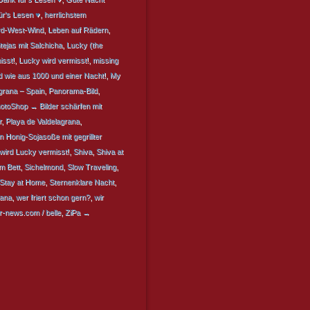
ür's Lesen ♥
,
herrlichstem
rd-West-Wind
,
Leben auf Rädern
,
tejas mit Salchicha
,
Lucky (the
sst!
,
Lucky wird vermisst!
,
missing
 wie aus 1000 und einer Nacht!
,
My
grana – Spain
,
Panorama-Bild
,
otoShop → Bilder schärfen mit
r
,
Playa de Valdelagrana
,
in Honig-Sojasoße mit gegrillter
wird Lucky vermisst!
,
Shiva
,
Shiva at
im Bett
,
Sichelmond
,
Slow Traveling
,
Stay at Home
,
Sternenklare Nacht
,
rana
,
wer friert schon gern?
,
wir
-news.com / belle
,
ZiPa →
BEITRAGSNAVIGATION