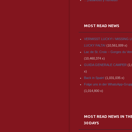
…¡neblinoso y húmedo!
MOST READ NEWS
VERMISST LUCKY! / MISSING L
LUCKY FALTA!
(10,561,009 x)
Lac de St. Croix – Gorges du Ve
(10,460,374 x)
GUIDA GENERALE CAMPER
(1
x)
Back in Spain!
(1,031,035 x)
Folge uns in der WhatsApp-Grup
(1,014,800 x)
MOST READ NEWS IN TH
30 DAYS