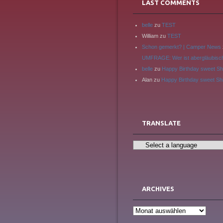
LAST COMMENTS
belle
zu
TEST
William
zu
TEST
Schon gemerkt? | Camper News
UMFRAGE: Wer ist abergläubisc
belle
zu
Happy Birthday sweet Sh
Alan
zu
Happy Birthday sweet Sh
TRANSLATE
ARCHIVES
Archives