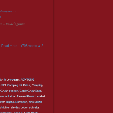
na – Valdelagrana
.
Read more... (798 words & 2
k*
,
9-Uhr-Alarm
,
ACHTUNG
USE!
,
Camping mit Katze
,
Camping
Crush zocken
,
CandyCrushSaga
,
ommt auf einen kleinen Plausch vorbei
,
ter!
,
digitale Nomaden
,
eine Million
hichten die das Leben schreibt
,
Dank für's Lesen ♥
,
Gute Nacht