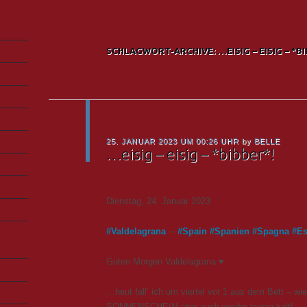
SCHLAGWORT-ARCHIVE:
…EISIG – EISIG – *B
25. JANUAR 2023 UM 00:26 UHR
by
BELLE
…eisig – eisig – *bibber*!
Dienstag, 24. Januar 2023
#
Valdelagrana
─
#
Spain
#
Spanien
#
Spagna
#
E
Guten Morgen Valdelagrana ♥
…heut fall‘ ich um viertel vor 1 aus dem Bett – wie
SONNENSCHEIN aber auch wieder lausig kalt!