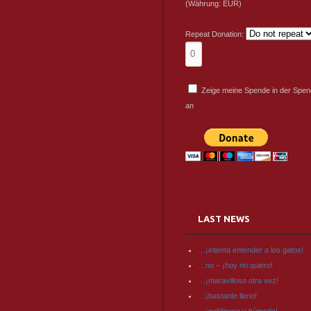
(Währung: EUR)
Repeat Donation:
Zeige meine Spende in der Spend
an
LAST NEWS
…¡intenta entender a los gatos!
…no – ¡hoy no quiero!
…¡maravilloso otra vez!
…¡bastante lleno!