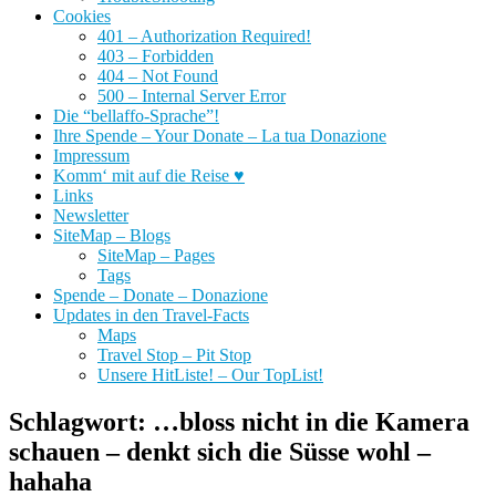
Cookies
401 – Authorization Required!
403 – Forbidden
404 – Not Found
500 – Internal Server Error
Die “bellaffo-Sprache”!
Ihre Spende – Your Donate – La tua Donazione
Impressum
Komm‘ mit auf die Reise ♥
Links
Newsletter
SiteMap – Blogs
SiteMap – Pages
Tags
Spende – Donate – Donazione
Updates in den Travel-Facts
Maps
Travel Stop – Pit Stop
Unsere HitListe! – Our TopList!
Schlagwort:
…bloss nicht in die Kamera
schauen – denkt sich die Süsse wohl –
hahaha