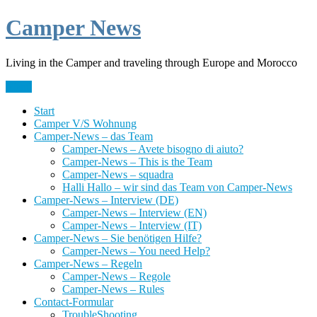
Skip
Camper News
to
content
Living in the Camper and traveling through Europe and Morocco
Menü
Start
Camper V/S Wohnung
Camper-News – das Team
Camper-News – Avete bisogno di aiuto?
Camper-News – This is the Team
Camper-News – squadra
Halli Hallo – wir sind das Team von Camper-News
Camper-News – Interview (DE)
Camper-News – Interview (EN)
Camper-News – Interview (IT)
Camper-News – Sie benötigen Hilfe?
Camper-News – You need Help?
Camper-News – Regeln
Camper-News – Regole
Camper-News – Rules
Contact-Formular
TroubleShooting