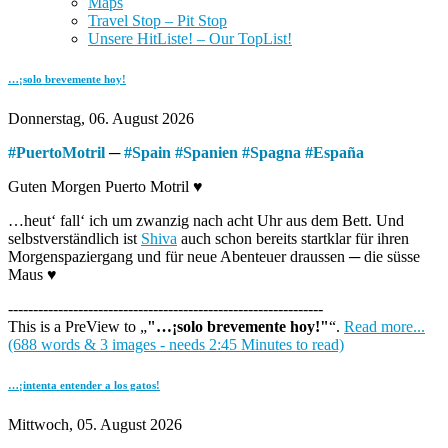
Maps
Travel Stop – Pit Stop
Unsere HitListe! – Our TopList!
…¡solo brevemente hoy!
Donnerstag, 06. August 2026
#
PuertoMotril
─
#
Spain
#
Spanien
#
Spagna
#
España
Guten Morgen Puerto Motril ♥
…heut‘ fall‘ ich um zwanzig nach acht Uhr aus dem Bett. Und
selbstverständlich ist
Shiva
auch schon bereits startklar für ihren
Morgenspaziergang und für neue Abenteuer draussen ─ die süsse
Maus ♥
---------------------------------------------------------------
This is a PreView to
"…¡solo brevemente hoy!"
.
Read more...
(688 words & 3 images - needs 2:45 Minutes to read)
…¡intenta entender a los gatos!
Mittwoch, 05. August 2026