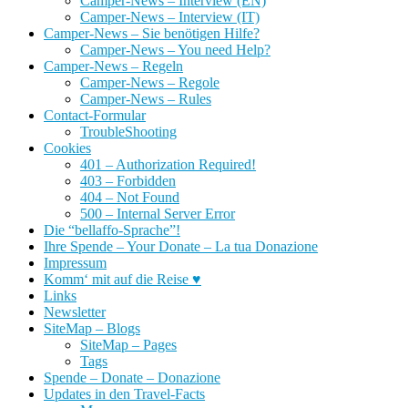
Camper-News – Interview (EN)
Camper-News – Interview (IT)
Camper-News – Sie benötigen Hilfe?
Camper-News – You need Help?
Camper-News – Regeln
Camper-News – Regole
Camper-News – Rules
Contact-Formular
TroubleShooting
Cookies
401 – Authorization Required!
403 – Forbidden
404 – Not Found
500 – Internal Server Error
Die “bellaffo-Sprache”!
Ihre Spende – Your Donate – La tua Donazione
Impressum
Komm‘ mit auf die Reise ♥
Links
Newsletter
SiteMap – Blogs
SiteMap – Pages
Tags
Spende – Donate – Donazione
Updates in den Travel-Facts