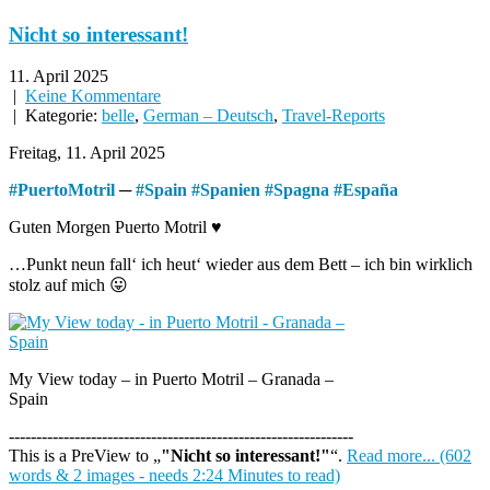
Nicht so interessant!
11. April 2025
|
Keine Kommentare
| Kategorie:
belle
,
German – Deutsch
,
Travel-Reports
Freitag, 11. April 2025
#
PuertoMotril
─
#
Spain
#
Spanien
#
Spagna
#
España
Guten Morgen Puerto Motril ♥
…Punkt neun fall‘ ich heut‘ wieder aus dem Bett – ich bin wirklich
stolz auf mich 😛
My View today – in Puerto Motril – Granada –
Spain
---------------------------------------------------------------
This is a PreView to
"Nicht so interessant!"
.
Read more... (602
words & 2 images - needs 2:24 Minutes to read)