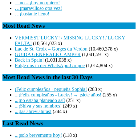
…no – ¡hoy no quiero!
…¡maravilloso otra vez!
…¡bastante lleno!
Most Read News
VERMISST LUCKY! / MISSING LUCKY! / LUCKY
FALTA!
(10,561,023 x)
Lac de St. Croix – Gorges du Verdon
(10,460,378 x)
GUIDA GENERALE CAMPER
(1,041,591 x)
Back in Spain!
(1,031,038 x)
Folge uns in der WhatsApp-Gruppe
(1,014,804 x)
Most Read News in the last 30 Days
¡Feliz cumpleaños - pequeña Sophía!
(283 x)
...¡Feliz cumpleaños - Lucky! → ¡siete años!
(255 x)
...¡no estaba planeado así!
(251 x)
...¡Shiva y sus nombres!
(249 x)
...¡las abreviaturas!
(244 x)
Last Read News
...¡solo brevemente hoy!
(118 x)