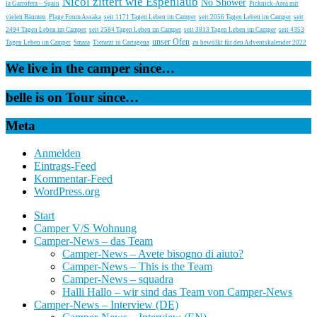
Nicol zittert wie Espenlaub
No Shower
la Garrofera – Spain
Picknick-Area mit
vielen Bäumen
Plage Foum Assaka
seit 1171 Tagen Leben im Camper
seit 2056 Tagen Leben im Camper
seit
2494 Tagen Leben im Camper
seit 2584 Tagen Leben im Camper
seit 3813 Tagen Leben im Camper
seit 4353
unser Ofen
Tagen Leben im Camper
Smara
Tierarzt in Cartagena
zu bewölkt für den Adventskalender 2022
We live in the camper since…
belle is on Tour since…
Meta
Anmelden
Eintrags-Feed
Kommentar-Feed
WordPress.org
Start
Camper V/S Wohnung
Camper-News – das Team
Camper-News – Avete bisogno di aiuto?
Camper-News – This is the Team
Camper-News – squadra
Halli Hallo – wir sind das Team von Camper-News
Camper-News – Interview (DE)