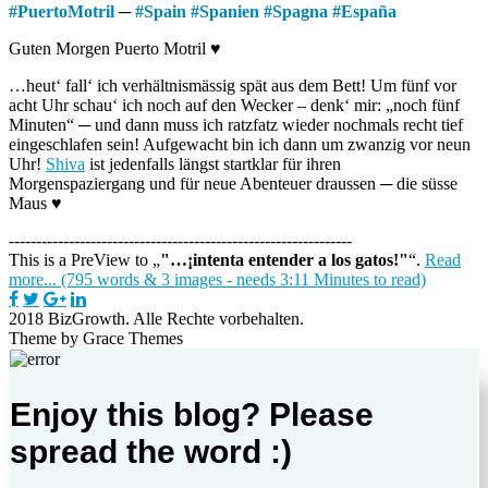
#
PuertoMotril
─
#
Spain
#
Spanien
#
Spagna
#
España
Guten Morgen Puerto Motril ♥
…heut‘ fall‘ ich verhältnismässig spät aus dem Bett! Um fünf vor
acht Uhr schau‘ ich noch auf den Wecker – denk‘ mir: „noch fünf
Minuten“ ─ und dann muss ich ratzfatz wieder nochmals recht tief
eingeschlafen sein! Aufgewacht bin ich dann um zwanzig vor neun
Uhr!
Shiva
ist jedenfalls längst startklar für ihren
Morgenspaziergang und für neue Abenteuer draussen ─ die süsse
Maus ♥
---------------------------------------------------------------
This is a PreView to
"…¡intenta entender a los gatos!"
.
Read
more... (795 words & 3 images - needs 3:11 Minutes to read)
2018 BizGrowth. Alle Rechte vorbehalten.
Theme by Grace Themes
Enjoy this blog? Please
spread the word :)