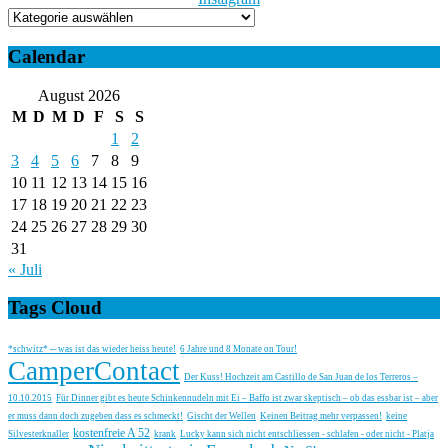
Categories
Calendar
August 2026
M
D
M
D
F
S
S
1
2
3
4
5
6
7
8
9
10
11
12
13
14
15
16
17
18
19
20
21
22
23
24
25
26
27
28
29
30
31
« Juli
Tags Cloud
*schwitz* ─ was ist das wieder heiss heute!
6 Jahre und 8 Monate on Tour!
CamperContact
Der Kuss! Hochzeit am Castillo de San Juan de los Terreros –
10.10.2015
Für Dinner gibt es heute Schinkennudeln mit Ei – Baffo ist zwar skeptisch – ob das essbar ist – aber
er muss dann doch zugeben dass es schmeckt!
Gischt der Wellen
Keinen Beitrag mehr verpassen!
keine
kostenfreie A 52
Silvesterknaller
krank
Lucky kann sich nicht entschliessen - schlafen - oder nicht - Platja