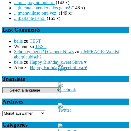
...no - ¡hoy no quiero!
(142 x)
...¡intenta entender a los gatos!
(146 x)
...¡maravilloso otra vez!
(149 x)
...¡bastante lleno!
(165 x)
Last Comments
belle
zu
TEST
William
zu
TEST
Schon gemerkt? | Camper News
zu
UMFRAGE: Wer ist
abergläubisch?
belle
zu
Happy Birthday sweet Shiva ♥
Alan
zu
Happy Birthday sweet Shiva ♥
Translate
Archives
Archives
Categories