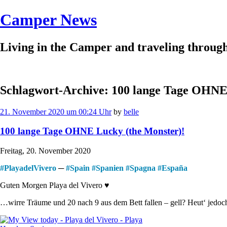
Camper News
Living in the Camper and traveling throu
Schlagwort-Archive:
100 lange Tage OHNE 
21. November 2020 um 00:24 Uhr
by
belle
100 lange Tage OHNE Lucky (the Monster)!
Freitag, 20. November 2020
#
PlayadelVivero
─
#
Spain
#
Spanien
#
Spagna
#
España
Guten Morgen Playa del Vivero ♥
…wirre Träume und 20 nach 9 aus dem Bett fallen – gell? Heut‘ jedoc