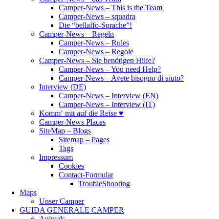
Camper-News – This is the Team
Camper-News – squadra
Die “bellaffo-Sprache”!
Camper-News – Regeln
Camper-News – Rules
Camper-News – Regole
Camper-News – Sie benötigen Hilfe?
Camper-News – You need Help?
Camper-News – Avete bisogno di aiuto?
Interview (DE)
Camper-News – Interview (EN)
Camper-News – Interview (IT)
Komm‘ mit auf die Reise ♥
Camper-News Places
SiteMap – Blogs
Sitemap – Pages
Tags
Impressum
Cookies
Contact-Formular
TroubleShooting
Maps
Unser Camper
GUIDA GENERALE CAMPER
Animals