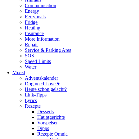
Communication
Energy
Ferryboats
Fridge
Heating
Insurance
More Information
Repair
Service & Parking Area
SOS
Speed-Limits
Water
Mixed
Adventskalender
Dog need Love ♥
Heute schon gelacht?
Link-Tipps
Lyrics
Rezepte
Desserts
Hauptgerichte
Vorspeisen
Dipps
Rezepte Omnia