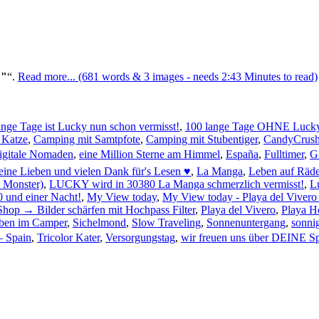
!"
.
Read more... (681 words & 3 images - needs 2:43 Minutes to read)
ange Tage ist Lucky nun schon vermisst!
,
100 lange Tage OHNE Lucky 
 Katze
,
Camping mit Samtpfote
,
Camping mit Stubentiger
,
CandyCrus
igitale Nomaden
,
eine Million Sterne am Himmel
,
España
,
Fulltimer
,
G
ine Lieben und vielen Dank für's Lesen ♥
,
La Manga
,
Leben auf Räd
 Monster)
,
LUCKY wird in 30380 La Manga schmerzlich vermisst!
,
L
 und einer Nacht!
,
My View today
,
My View today - Playa del Vivero
hop → Bilder schärfen mit Hochpass Filter
,
Playa del Vivero
,
Playa H
eben im Camper
,
Sichelmond
,
Slow Traveling
,
Sonnenuntergang
,
sonni
– Spain
,
Tricolor Kater
,
Versorgungstag
,
wir freuen uns über DEINE S