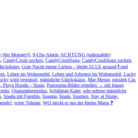
(the Monster)!
,
9-Uhr-Alarm
,
ACHTUNG (unbezahlte)
h
,
CandyCrush zocken
,
CandyCrushSaga
,
CandyCrushSaga zocken
,
lückskater
,
Gute Nacht meine Lieben – bleibt ALLE gesund ❗ und
ern
,
Leben im Wohnmobil
,
Leben und Arbeiten im Wohnmobil
,
Lucky
ucky wird vermisst!
,
männliche Glückskatze
,
Mar Menor
,
missing Cat
,
 - Playa Honda – Spain
,
Panorama-Bilder erstellen → mit Image
onda
,
Quarantänemodus
,
Schildpatt Kater
,
sehr seltene männliche
g
,
Spada mit Funghis
,
Spagna
,
Spain
,
Spanien
,
Stay at Home
,
pende!
,
wirre Träume
,
WO steckt er nur der kleine Mann ❓