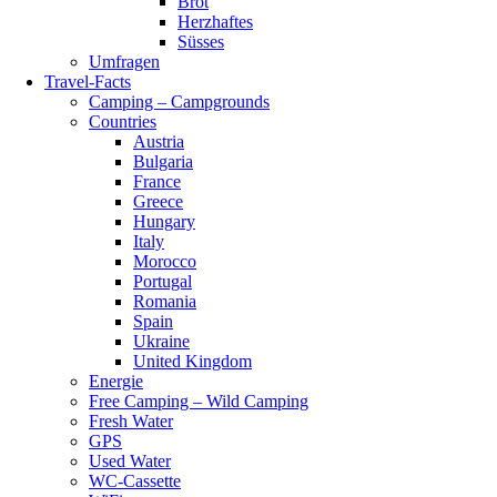
Brot
Herzhaftes
Süsses
Umfragen
Travel-Facts
Camping – Campgrounds
Countries
Austria
Bulgaria
France
Greece
Hungary
Italy
Morocco
Portugal
Romania
Spain
Ukraine
United Kingdom
Energie
Free Camping – Wild Camping
Fresh Water
GPS
Used Water
WC-Cassette