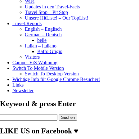
WiFi
Updates in den Travel-Facts
Travel Stop – Pit Stop
Unsere HitListe! – Our TopList!
Travel-Reports
English – Englisch
German – Deutsch
belle
Italian – Italiano
Baffo Grigio
Visitors
Camper V/S Wohnung
Switch To Mobile Version
Switch To Desktop Version
Wichtige Info für Google Chrome Besucher!
Links
Newsletter
Keyword & press Enter
Suchen
nach:
LIKE US on Facebook ♥