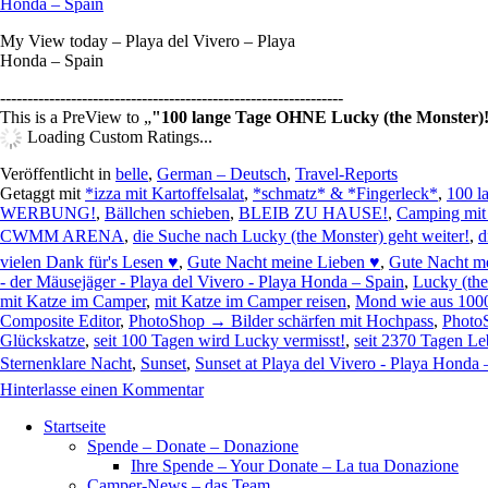
My View today – Playa del Vivero – Playa
Honda – Spain
---------------------------------------------------------------
This is a PreView to
"100 lange Tage OHNE Lucky (the Monster)
Loading Custom Ratings...
Veröffentlicht in
belle
,
German – Deutsch
,
Travel-Reports
Getaggt mit
*izza mit Kartoffelsalat
,
*schmatz* & *Fingerleck*
,
100 l
WERBUNG!
,
Bällchen schieben
,
BLEIB ZU HAUSE!
,
Camping mit
CWMM ARENA
,
die Suche nach Lucky (the Monster) geht weiter!
,
d
vielen Dank für's Lesen ♥
,
Gute Nacht meine Lieben ♥
,
Gute Nacht me
- der Mäusejäger - Playa del Vivero - Playa Honda – Spain
,
Lucky (the
mit Katze im Camper
,
mit Katze im Camper reisen
,
Mond wie aus 1000
Composite Editor
,
PhotoShop → Bilder schärfen mit Hochpass
,
PhotoS
Glückskatze
,
seit 100 Tagen wird Lucky vermisst!
,
seit 2370 Tagen L
Sternenklare Nacht
,
Sunset
,
Sunset at Playa del Vivero - Playa Honda 
Hinterlasse einen Kommentar
Startseite
Spende – Donate – Donazione
Ihre Spende – Your Donate – La tua Donazione
Camper-News – das Team