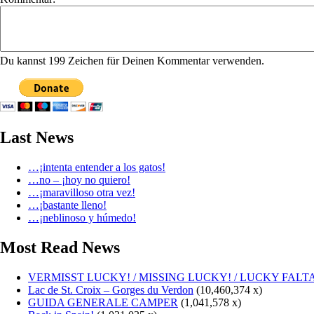
Du kannst 199 Zeichen für Deinen Kommentar verwenden.
Last News
…¡intenta entender a los gatos!
…no – ¡hoy no quiero!
…¡maravilloso otra vez!
…¡bastante lleno!
…¡neblinoso y húmedo!
Most Read News
VERMISST LUCKY! / MISSING LUCKY! / LUCKY FALT
Lac de St. Croix – Gorges du Verdon
(10,460,374 x)
GUIDA GENERALE CAMPER
(1,041,578 x)