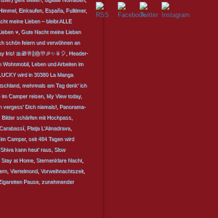
 Himmel
,
Einkaufen
,
España
,
Fulltimer
,
ht meine Lieben – bleibt ALLE
ieben ♥
,
Gute Nacht meine Lieben
ich schön feiern und verwöhnen an
y Iris! 🎀🎁🥂🍾🎂🎊🎉✨🎇🎈
,
Header-
m Wohnmobil
,
Leben und Arbeiten im
LUCKY wird in 30380 La Manga
schland
,
mehrmals am Tag denk' ich
e im Camper reisen
,
My View today
,
h vergess' Dich niemals!
,
Panorama-
Bilder schärfen mit Hochpass
,
l Carabassí
,
Platja L'Almadrava
,
 im Camper
,
seit 484 Tagen wird
Shiva kann heut' raus
,
Slow
,
Stay at Home
,
Sternenklare Nacht
,
ern
,
Viertelmond
,
Vorweihnachtszeit
,
igaretten Pause
,
zunehmender