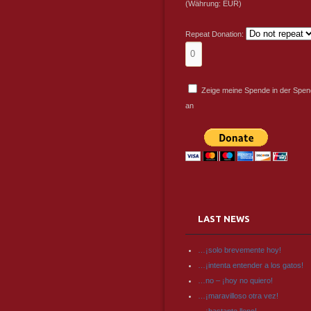
(Währung: EUR)
Repeat Donation:
Zeige meine Spende in der Spend
an
LAST NEWS
…¡solo brevemente hoy!
…¡intenta entender a los gatos!
…no – ¡hoy no quiero!
…¡maravilloso otra vez!