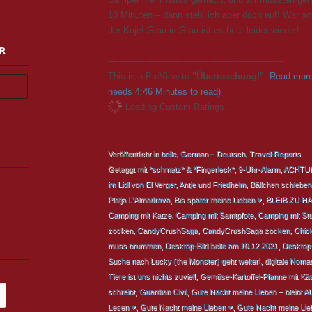
10 Minuten – dann steh‘ ich aber doch auf! War sch
der Koje! Grau in Grau ist es heut leider wieder!
R
---------------------------------------------------------------
This is a PreView to
"Überraschung!"
.
Read more
needs 4:46 Minutes to read)
Loading Custom Ratings...
Veröffentlicht in
belle
,
German – Deutsch
,
Travel-Reports
Getaggt mit
*schmatz* & *Fingerleck*
,
9-Uhr-Alarm
,
ACHTUN
im Lidl von El Verger
,
Antje und Friedhelm
,
Bällchen schieben
Platja L'Almadrava
,
Bis später meine Lieben ♥
,
BLEIB ZU H
Camping mit Katze
,
Camping mit Samtpfote
,
Camping mit Stu
zocken
,
CandyCrushSaga
,
CandyCrushSaga zocken
,
Chick
muss brummen
,
Desktop-Bild belle am 10.12.2021
,
Desktop-
Suche nach Lucky (the Monster) geht weiter!
,
digitale Noma
Tiere ist uns nichts zuviel!
,
Gemüse-Kartoffel-Pfanne mit Kä
schreibt
,
Guardian Civil
,
Gute Nacht meine Lieben – bleibt A
Lesen ♥
,
Gute Nacht meine Lieben ♥
,
Gute Nacht meine Lieb