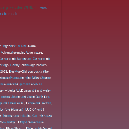
usig kalt der WIND!"
.
Read
s to read)
*Fingerleck*
,
9-Uhr-Alarm
,
,
Adventskalender
,
Adventszeit
,
Camping mit Samtpfote
,
Camping mit
hSaga
,
CandyCrushSaga zocken
,
.2021
,
Desktop-Bild von Lucky (the
digitale Nomaden
,
eine Million Sterne
ben schreibt
,
gestern noch so
en – bleibt ALLE gesund ❗ und vielen
 meine Lieben und vielen Dank für's
efällt Shiva nicht!
,
Leben auf Rädern
,
ky (the Monster)
,
LUCKY wird in
!
,
Minestrone
,
missing Cat
,
mit Katze
View today - Platja L'Almadrava –
tor
,
PhotoShop → Bilder schärfen mit