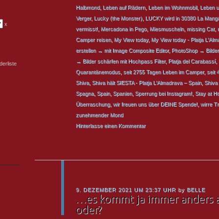
Halbmond
,
Leben auf Rädern
,
Leben im Wohnmobil
,
Leben u
Verger
,
Lucky (the Monster)
,
LUCKY wird in 30380 La Manga
x
vermisst!
,
Mercadona in Pego
,
Miesmuscheln
,
missing Cat
,
Camper reisen
,
My View today
,
My View today - Platja L'Al
erstellen → mit Image Composite Editor
,
PhotoShop → Bilder
→ Bilder schärfen mit Hochpass Filter
,
Platja del Carabassí
,
erliste
Quarantänemodus
,
seit 2755 Tagen Leben im Camper
,
seit 
Shiva
,
Shiva hält SIESTA - Platja L'Almadrava – Spain
,
Shiva 
Spagna
,
Spain
,
Spanien
,
Sperrung bei Instagram!
,
Stay at 
Überraschung
,
wir freuen uns über DEINE Spende!
,
wirre T
zunehmender Mond
Hinterlasse einen Kommentar
9. DEZEMBER 2021 UM 23:37 UHR
by
BELLE
…es kommt ja immer anders a
oder?