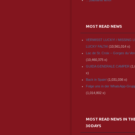
…¡bastante lleno!
MOST READ NEWS
VERMISST LUCKY! / MISSING L
LUCKY FALTA!
(10,561,014 x)
Lac de St. Croix – Gorges du Ve
(10,460,375 x)
GUIDA GENERALE CAMPER
(1
x)
Back in Spain!
(1,031,036 x)
Folge uns in der WhatsApp-Grup
(1,014,802 x)
MOST READ NEWS IN TH
30 DAYS