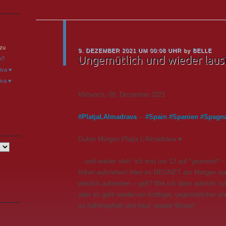
zu
9. DEZEMBER 2021 UM 00:08 UHR
by
BELLE
Ungemütlich und wieder lausi
h?
iva ♥
iva ♥
Mittwoch, 08. Dezember 2021
#
PlatjaLAlmadrava
─
#
Spain
#
Spanien
#
Spagn
Guten Morgen Platja L’Almadrava ♥
…und wieder steh‘ ich erst um 12 auf *grummel* – d
früher aufstehen! Aber es REGNET am Morgen auc
wirklich aufstehen – gell? Wie ich dann aufsteh‘ i
aber es geht wieder ein kräftiger, ungemütlicher 
so frühlingshaft und heut‘ wieder Winter!