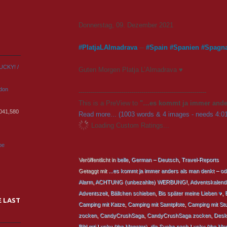
Donnerstag, 09. Dezember 2021
#
PlatjaLAlmadrava
─
#
Spain
#
Spanien
#
Spagn
UCKY! /
Guten Morgen Platja L’Almadrava ♥
rdon
---------------------------------------------------------------
This is a PreView to
"…es kommt ja immer ander
,041,580
Read more... (1003 words & 4 images - needs 4:01
Loading Custom Ratings...
pe
Veröffentlicht in
belle
,
German – Deutsch
,
Travel-Reports
Getaggt mit
...es kommt ja immer anders als man denkt – od
Alarm
,
ACHTUNG (unbezahlte) WERBUNG!
,
Adventskalend
Adventszeit
,
Bällchen schieben
,
Bis später meine Lieben ♥
,
E LAST
Camping mit Katze
,
Camping mit Samtpfote
,
Camping mit Stu
zocken
,
CandyCrushSaga
,
CandyCrushSaga zocken
,
Desk
Bild mti Lucky (the Monster)
,
die Suche nach Lucky (the Mons