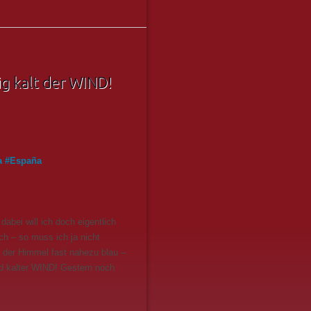
g kalt der WIND!
a
#
España
abei will ich doch eigentlich
h – so muss ich ja nicht
st der Himmel fast nahezu blau –
und kalter WIND! Gestern noch