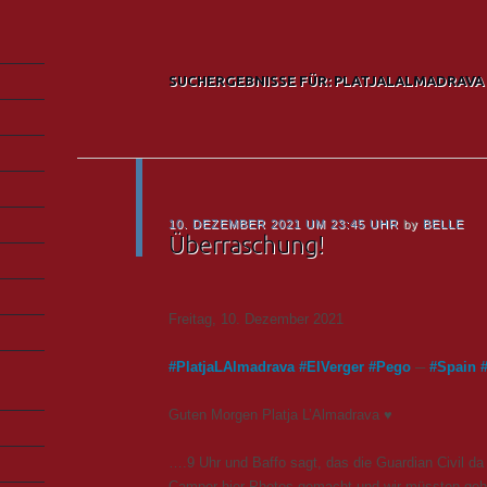
SUCHERGEBNISSE FÜR:
PLATJALALMADRAVA
10. DEZEMBER 2021 UM 23:45 UHR
by
BELLE
Überraschung!
Freitag, 10. Dezember 2021
#
PlatjaLAlmadrava
#
ElVerger
#
Pego
─
#
Spain
Guten Morgen Platja L’Almadrava ♥
….9 Uhr und Baffo sagt, das die
Guardian Civil
da 
Camper hier Photos gemacht und wir müssten ge