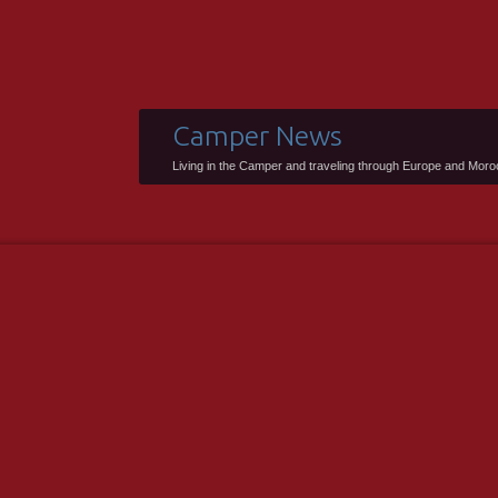
Camper News
Living in the Camper and traveling through Europe and Mor