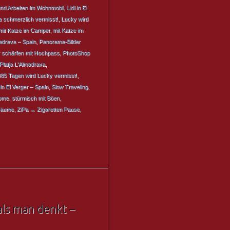
nd Arbeiten im Wohnmobil
,
Lidl in El
 schmerzlich vermisst!
,
Lucky wird
mit Katze im Camper
,
mit Katze im
madrava – Spain
,
Panorama-Bilder
 schärfen mit Hochpass
,
PhotoShop
Platja L'Almadrava
,
485 Tagen wird Lucky vermisst!
,
in El Verger – Spain
,
Slow Traveling
,
Home
,
stürmisch mit Böen
,
räume
,
ZiPa → Zigaretten Pause
,
ls man denkt –