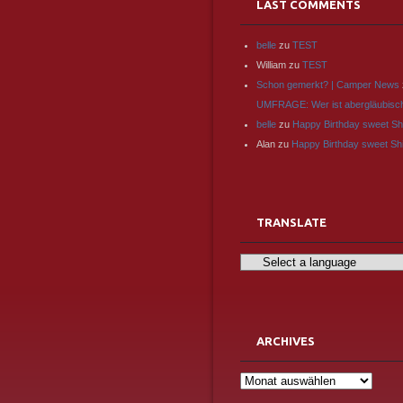
LAST COMMENTS
belle
zu
TEST
William
zu
TEST
Schon gemerkt? | Camper News
UMFRAGE: Wer ist abergläubisc
belle
zu
Happy Birthday sweet Sh
Alan
zu
Happy Birthday sweet Sh
TRANSLATE
ARCHIVES
Archives