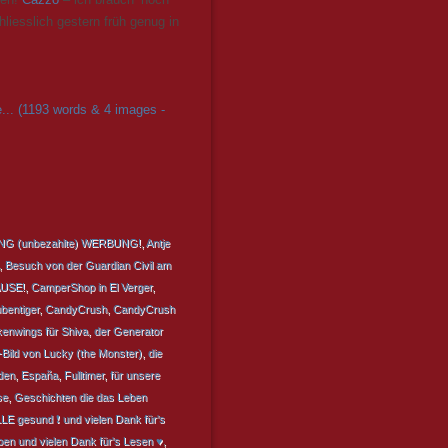
liesslich gestern früh genug in
... (1193 words & 4 images -
G (unbezahlte) WERBUNG!
,
Antje
,
Besuch von der Guardian Civil am
AUSE!
,
CamperShop in El Verger
,
bentiger
,
CandyCrush
,
CandyCrush
enwings für Shiva
,
der Generator
Bild von Lucky (the Monster)
,
die
den
,
España
,
Fulltimer
,
für unsere
se
,
Geschichten die das Leben
LLE gesund ❗ und vielen Dank für's
en und vielen Dank für's Lesen ♥
,