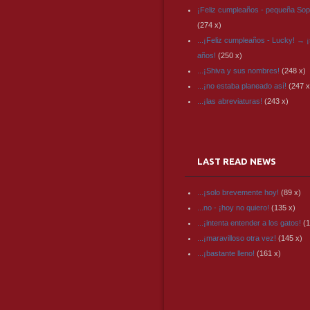
¡Feliz cumpleaños - pequeña Sop
(274 x)
...¡Feliz cumpleaños - Lucky! → ¡
años!
(250 x)
...¡Shiva y sus nombres!
(248 x)
...¡no estaba planeado así!
(247 x
...¡las abreviaturas!
(243 x)
LAST READ NEWS
...¡solo brevemente hoy!
(89 x)
...no - ¡hoy no quiero!
(135 x)
...¡intenta entender a los gatos!
(1
...¡maravilloso otra vez!
(145 x)
...¡bastante lleno!
(161 x)