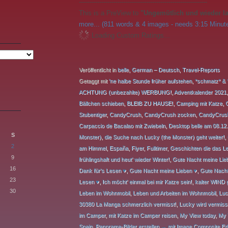
---------------------------------------------------------------
This is a PreView to
"Ungemütlich und wieder la
more... (811 words & 4 images - needs 3:15 Minute
Loading Custom Ratings...
Veröffentlicht in
belle
,
German – Deutsch
,
Travel-Reports
Getaggt mit
'ne halbe Stunde früher aufstehen
,
*schmatz* & 
ACHTUNG (unbezahlte) WERBUNG!
,
Adventkalender 2021
Bällchen schieben
,
BLEIB ZU HAUSE!
,
Camping mit Katze
,
Stubentiger
,
CandyCrush
,
CandyCrush zocken
,
CandyCrus
Carpaccio de Bacalao mit Zwiebeln
,
Desktop belle am 08.12
S
Monster)
,
die Suche nach Lucky (the Monster) geht weiter!
,
2
am Himmel
,
España
,
Flyer
,
Fulltimer
,
Geschichten die das Le
9
frühlingshaft und heut' wieder Winter!
,
Gute Nacht meine Lieb
16
Dank für's Lesen ♥
,
Gute Nacht meine Lieben ♥
,
Gute Nacht
23
Lesen ♥
,
Ich möcht' einmal bei mir Katze sein!
,
kalter WIND g
30
Leben im Wohnmobil
,
Leben und Arbeiten im Wohnmobil
,
Luc
30380 La Manga schmerzlich vermisst!
,
Lucky wird vermisst
im Camper
,
mit Katze im Camper reisen
,
My View today
,
My 
Spain
,
Panorama-Bilder erstellen → mit Image Composite Edi