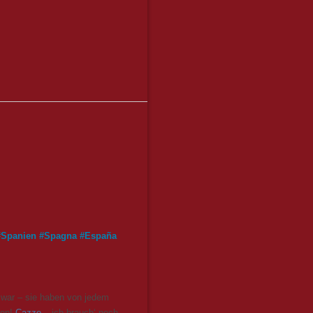
#
Spanien
#
Spagna
#
España
war – sie haben von jedem
hen!
Cazzo
– ich brauch‘ noch