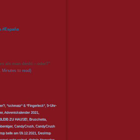
a
#
España
s als man denkt – oder?"
.
 Minutes to read)
er?
,
*schmatz* & *Fingerleck*
,
9-Uhr-
er
,
Adventskalender 2021
,
BLEIB ZU HAUSE!
,
Bruschetta
,
bentiger
,
CandyCrush
,
CandyCrush
top belle am 09.12.2021
,
Desktop
ter) geht weiter!
,
digitale Nomaden
,