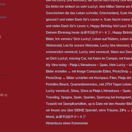
hía!
Du fehlst mir einfach so sehr Lucky!
,
eine Million Sterne am
Geschichten die das Leben schreibt
,
Griechenland
,
Gute Nac
siete
gesund ❗ und vielen Dank für's Lesen ♥
,
Gute Nacht meine L
und vielen Dank für's Lesen ♥
,
Happy Birthday Iris! Lass' D
Deinem Ehrentag heute 🎀🎁🥂🍾🎂🎊🎉✨🎇🎈
,
Happy Birthda
)
Bilder
,
Ich vermiss' Dich Lucky!
,
Leben auf Rädern
,
Leben i
Wohnmobil
,
Lob für unsere Webseite
,
Lucky (the Monster)
,
schmerzlich vermisst!
,
Lucky wird vermisst!
,
Mann aus Deut
an Dich Lucky!
,
missing Cat
,
mit Katze im Camper
,
mit Katz
My View today - Platja L'Almadrava – Spain
,
Nein Lucky – ic
Bilder erstellen → mit Image Composite Editor
,
PhotoShop → 
PhotoShop → Bilder schärfen mit Hochpass Filter
,
Platja de
Portofino Beach
,
Quarantänemodus
,
seit 2754 Tagen Leben
Lucky vermisst!
,
Shiva
,
Shiva at Platja L'Almadrava – Spain
,
42 x)
Traveling
,
Spagna
,
Spain
,
Spanien
,
Sperrung bei Instagram!
Tzatziki mit Stampfkartoffeln
,
up to Date mit den Header-Bild
wir freuen uns über DEINE Spende!
,
wirre Träume
,
ZiPa → Z
Mond
,
🎀🎁🥂🍾🎂🎊🎉✨🎇🎈
Hinterlasse einen Kommentar