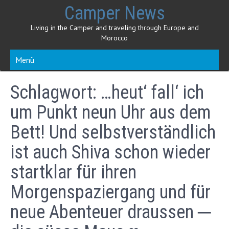
Skip
Camper News
to
content
Living in the Camper and traveling through Europe and
Morocco
Menü
Schlagwort:
…heut‘ fall‘ ich
um Punkt neun Uhr aus dem
Bett! Und selbstverständlich
ist auch Shiva schon wieder
startklar für ihren
Morgenspaziergang und für
neue Abenteuer draussen ─