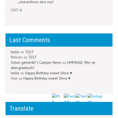
...¡maravilloso otra vez!
(163 x)
Last Comments
belle
zu
TEST
William
zu
TEST
Schon gemerkt? | Camper News
zu
UMFRAGE: Wer ist
abergläubisch?
belle
zu
Happy Birthday sweet Shiva ♥
Alan
zu
Happy Birthday sweet Shiva ♥
Translate