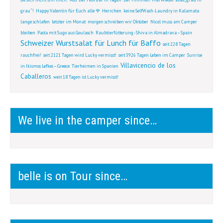
sie sich nicht um mich.
Aus
Der Februar in Tagen
Der Himmel? Mal wieder alles „grau in
grau“!
Happy Valentin für Euch alle 🌹
Herrchen
keine SelfWash-Laundry in Kalamata
lange schlafen
letzter im Monat
morgen schreiben wir Oktober
Nicol muss am Camper
bleiben
Pasta mit Sugo aus Goulasch
Raubtierfütterung - Shiva in Almadrava – Spain
Schweizer Wurstsalat für Lunch für Baffo
seit 228 Tagen
rauchfrei!
seit 2121 Tagen wird Lucky vermisst!
seit 3926 Tagen Leben im Camper
Sunrise
Villavicencio de los
in Ikismos Lefkes – Greece
Tierheimen in Spanien
Caballeros
weit 18 Tagen ist Lucky vermisst!
We live in the camper since…
belle is on Tour since…