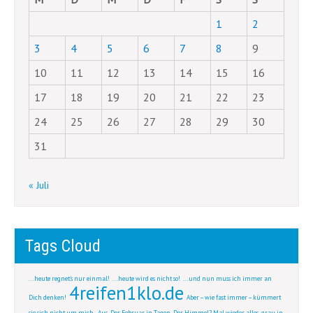
1
2
3
4
5
6
7
8
9
10
11
12
13
14
15
16
17
18
19
20
21
22
23
24
25
26
27
28
29
30
31
« Juli
Tags Cloud
...heute regnet's nur einmal!
...heute wird es nicht so!
...und nun muss ich immer an
4reifen1klo.de
Dich denken!
Aber – wie fast immer – kümmert