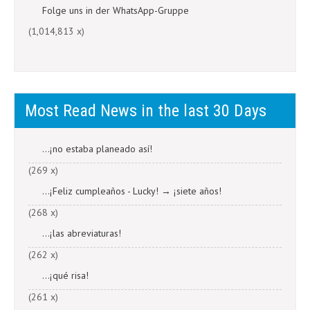
Folge uns in der WhatsApp-Gruppe
(1,014,813 x)
Most Read News in the last 30 Days
...¡no estaba planeado así!
(269 x)
...¡Feliz cumpleaños - Lucky! → ¡siete años!
(268 x)
...¡las abreviaturas!
(262 x)
...¡qué risa!
(261 x)