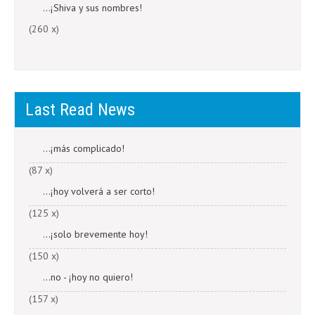
...¡Shiva y sus nombres!
(260 x)
Last Read News
...¡más complicado!
(87 x)
...¡hoy volverá a ser corto!
(125 x)
...¡solo brevemente hoy!
(150 x)
...no - ¡hoy no quiero!
(157 x)