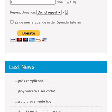
(Währung: EUR)
Repeat Donation:
x
Zeige meine Spende in der Spenderliste an
Last News
…¡más complicado!
…¡hoy volverá a ser corto!
…¡solo brevemente hoy!
…¡intenta entender a los gatos!