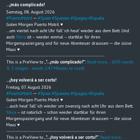
…¡más complicado!
Samstag, 08. August 2026
#
PuertoMotril
─
#
Spain
#
Spanien
#
Spagna
#
España
Guten Morgen Puerto Motril ♥
…um viertel nach acht Uhr fall‘ ich heut‘ wieder aus dem Bett. Und
auch
Shiva
ist – wieder einmal – startklar für ihren
Morgenspaziergang und für neue Abenteuer draussen ─ die süsse
Maus ♥
---------------------------------------------------------------
This is a PreView to
"…¡más complicado!"
.
Read more... (695 words
& 3 images - needs 2:47 Minutes to read)
…¡hoy volverá a ser corto!
Freitag, 07. August 2026
#
PuertoMotril
─
#
Spain
#
Spanien
#
Spagna
#
España
Guten Morgen Puerto Motril ♥
…auch heut‘ fall‘ ich wieder um zwanzig nach acht Uhr aus dem Bett.
Shiva
– ist natürlich – schon wieder startklar für ihren
Morgenspaziergang und für neue Abenteuer draussen ─ die süsse
Maus ♥
---------------------------------------------------------------
This is a PreView to
"…¡hoy volverá a ser corto!"
.
Read more...