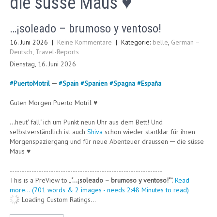
die süsse Maus ♥
…¡soleado – brumoso y ventoso!
16. Juni 2026
|
Keine Kommentare
| Kategorie:
belle
,
German –
Deutsch
,
Travel-Reports
Dienstag, 16. Juni 2026
#
PuertoMotril
─
#
Spain
#
Spanien
#
Spagna
#
España
Guten Morgen Puerto Motril ♥
…heut‘ fall‘ ich um Punkt neun Uhr aus dem Bett! Und
selbstverständlich ist auch
Shiva
schon wieder startklar für ihren
Morgenspaziergang und für neue Abenteuer draussen ─ die süsse
Maus ♥
---------------------------------------------------------------
This is a PreView to
"…¡soleado – brumoso y ventoso!"
.
Read
more... (701 words & 2 images - needs 2:48 Minutes to read)
Loading Custom Ratings...