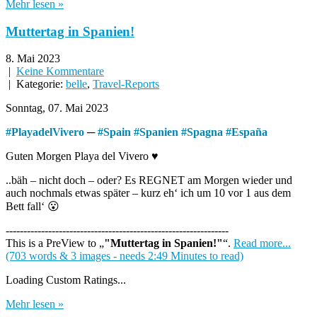
Mehr lesen »
Muttertag in Spanien!
8. Mai 2023
|
Keine Kommentare
| Kategorie:
belle
,
Travel-Reports
Sonntag, 07. Mai 2023
#
PlayadelVivero
─
#
Spain
#
Spanien
#
Spagna
#
España
Guten Morgen Playa del Vivero ♥
..bäh – nicht doch – oder? Es REGNET am Morgen wieder und
auch nochmals etwas später – kurz eh‘ ich um 10 vor 1 aus dem
Bett fall‘ 😮
---------------------------------------------------------------
This is a PreView to
"Muttertag in Spanien!"
.
Read more...
(703 words & 3 images - needs 2:49 Minutes to read)
Loading Custom Ratings...
Mehr lesen »