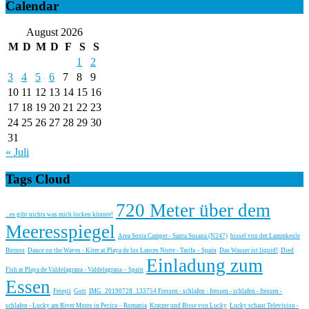
Calendar
August 2026
M
D
M
D
F
S
S
1
2
3
4
5
6
7
8
9
10
11
12
13
14
15
16
17
18
19
20
21
22
23
24
25
26
27
28
29
30
31
« Juli
Tags Cloud
720 Meter über dem
...es gibt nichts was mich locken könnte!
Meeresspiegel
Area Sosta Camper - Santa Susana (N247)
bissel von der Lammkeule
Bornos
Dance on the Waves - Kiter at Playa de los Lances Norte - Tarifa – Spain
Das Wasser ist liquid!
Died
Einladung zum
Fish at Playa de Valdelagrana - Valdelagrana – Spain
Essen
Fetești
Gott
IMG_20190728_133754 Fressen - schlafen - fressen - schlafen - fressen -
schlafen - Lucky am River Mures in Pecica – Romania
Kratzer und Bisse von Lucky
Lucky schaut Television -