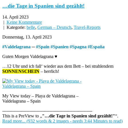
…die Tage in Spanien sind gezählt!
14. April 2023
|
Keine Kommentare
| Kategorie:
belle
,
German – Deutsch
,
Travel-Reports
Donnerstag, 13. April 2023
#
Valdelagrana
─
#
Spain
#
Spanien
#
Spagna
#
España
Guten Morgen Valdelagrana ♥
…12 Uhr und ich fall‘ wieder aus dem Bett – bei strahlendem
SONNENSCHEIN
– herrlich!
My View today – Playa de Valdelagrana –
Valdelagrana – Spain
---------------------------------------------------------------
This is a PreView to
"…die Tage in Spanien sind gezählt!"
.
Read more... (932 words & 2 images - needs 3:44 Minutes to read)