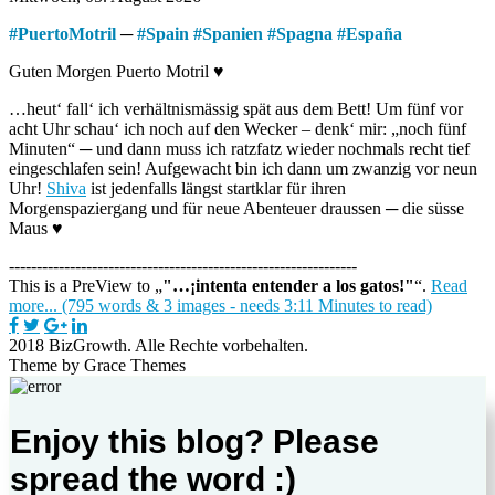
#
PuertoMotril
─
#
Spain
#
Spanien
#
Spagna
#
España
Guten Morgen Puerto Motril ♥
…heut‘ fall‘ ich verhältnismässig spät aus dem Bett! Um fünf vor
acht Uhr schau‘ ich noch auf den Wecker – denk‘ mir: „noch fünf
Minuten“ ─ und dann muss ich ratzfatz wieder nochmals recht tief
eingeschlafen sein! Aufgewacht bin ich dann um zwanzig vor neun
Uhr!
Shiva
ist jedenfalls längst startklar für ihren
Morgenspaziergang und für neue Abenteuer draussen ─ die süsse
Maus ♥
---------------------------------------------------------------
This is a PreView to
"…¡intenta entender a los gatos!"
.
Read
more... (795 words & 3 images - needs 3:11 Minutes to read)
2018 BizGrowth. Alle Rechte vorbehalten.
Theme by Grace Themes
Enjoy this blog? Please
spread the word :)