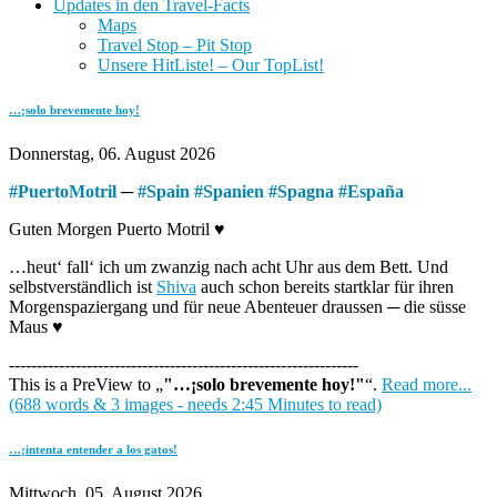
Updates in den Travel-Facts
Maps
Travel Stop – Pit Stop
Unsere HitListe! – Our TopList!
…¡solo brevemente hoy!
Donnerstag, 06. August 2026
#
PuertoMotril
─
#
Spain
#
Spanien
#
Spagna
#
España
Guten Morgen Puerto Motril ♥
…heut‘ fall‘ ich um zwanzig nach acht Uhr aus dem Bett. Und
selbstverständlich ist
Shiva
auch schon bereits startklar für ihren
Morgenspaziergang und für neue Abenteuer draussen ─ die süsse
Maus ♥
---------------------------------------------------------------
This is a PreView to
"…¡solo brevemente hoy!"
.
Read more...
(688 words & 3 images - needs 2:45 Minutes to read)
…¡intenta entender a los gatos!
Mittwoch, 05. August 2026