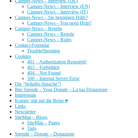
Camper-News – Interview (DE)
Camper-News – Interview (EN)
Camper-News – Interview (IT)
Camper-News – Sie benötigen Hilfe?
Camper-News – You need Help?
Camper-News – Regeln
Camper-News – Regole
Camper-News – Rules
Contact-Formular
TroubleShooting
Cookies
401 – Authorization Required!
403 – Forbidden
404 – Not Found
500 – Internal Server Error
Die “bellaffo-Sprache”!
Ihre Spende – Your Donate – La tua Donazione
Impressum
Komm‘ mit auf die Reise ♥
Links
Newsletter
SiteMap – Blogs
SiteMap – Pages
Tags
Spende – Donate – Donazione