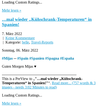
Loading Custom Ratings...
Mehr lesen »
…mal wieder „Kühschrank-Temperaturen“ in
Spanien!
7. März 2022
|
Keine Kommentare
| Kategorie:
belle
,
Travel-Reports
Sonntag, 06. März 2022
#
Mijas
─
#
Spain
#
Spanien
#
Spagna
#
España
Guten Morgen Mijas ♥
---------------------------------------------------------------
This is a PreView to
"…mal wieder „Kühschrank-
Temperaturen“ in Spanien!"
.
Read more... (757 words & 3
images - needs 3:02 Minutes to read)
Loading Custom Ratings...
Mehr lesen »