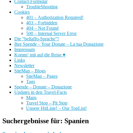
Contact-Formular
TroubleShooting
Cookies
401 – Authorization Required!
403 – Forbidden
404 – Not Found
500 – Internal Server Error
Die “bellaffo-Sprache”!
Ihre Spende – Your Donate – La tua Donazione
Impressum
Komm‘ mit auf die Reise ♥
Links
Newsletter
SiteMap – Blogs
SiteMap – Pages
Tags
Spende – Donate – Donazione
Updates in den Travel-Facts
Maps
Travel Stop – Pit Stop
Unsere HitListe! – Our TopList!
Suchergebnisse für:
Spanien