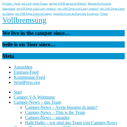
Figueres – Spain
mit Lucky beim Tierarzt
morgen WIND mit bis zu 65km/h!
Museum für Fossilien
Salatgurken
seit 629 Tagen wird Lucky vermisst!
seit 1394 Tagen wird Lucky vermisst!
seit 2109 Tagen Leben
im Camper
seit 2948 Tagen Leben im Camper
spezielles Event am Platja dels Eucaliptus
Trikeri
Vollbremsung
We live in the camper since…
belle is on Tour since…
Meta
Anmelden
Eintrags-Feed
Kommentar-Feed
WordPress.org
Start
Camper V/S Wohnung
Camper-News – das Team
Camper-News – Avete bisogno di aiuto?
Camper-News – This is the Team
Camper-News – squadra
Halli Hallo – wir sind das Team von Camper-News