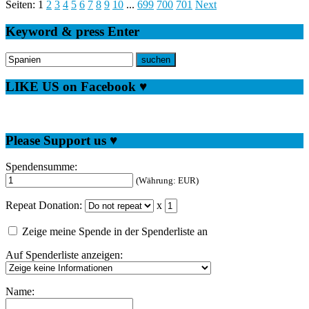
Seiten:
1
2
3
4
5
6
7
8
9
10
...
699
700
701
Next
Keyword & press Enter
LIKE US on Facebook ♥
Please Support us ♥
Spendensumme:
(Währung: EUR)
Repeat Donation:
x
Zeige meine Spende in der Spenderliste an
Auf Spenderliste anzeigen:
Name: