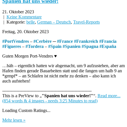
Spanien hat uns wieder!
21. Oktober 2023
|
Keine Kommentare
| Kategorie:
belle
,
German – Deutsch
,
Travel-Reports
Freitag, 20. Oktober 2023
#
PortVendres
–
#
Cerbère
─
#
France
#
Frankreich
#
Francia
#
Figueres
–
#
Tordera
–
#
Spain
#
Spanien
#
Spagna
#
España
Guten Morgen Port-Vendres ♥
…bäh – eigentlich hatten wir abgemacht, um 9 aufzustehen, aber am
Hafen finden gerade Bauarbeiten statt und die fangen um halb 9 an
*grmpf* – an Schlafen ist nicht mehr zu denken – also kann ich
auch aufstehen!
---------------------------------------------------------------
This is a PreView to
"Spanien hat uns wieder!"
.
Read more...
(854 words & 4 images - needs 3:25 Minutes to read)
Loading Custom Ratings...
Mehr lesen »