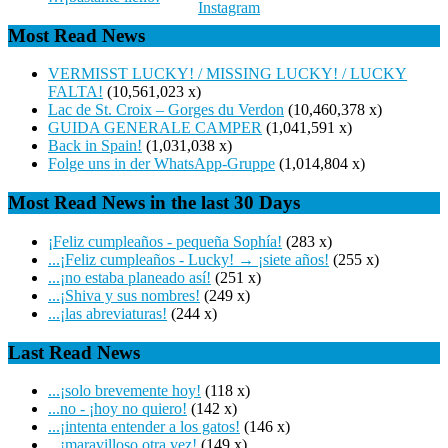
Most Read News
VERMISST LUCKY! / MISSING LUCKY! / LUCKY
FALTA!
(10,561,023 x)
Lac de St. Croix – Gorges du Verdon
(10,460,378 x)
GUIDA GENERALE CAMPER
(1,041,591 x)
Back in Spain!
(1,031,038 x)
Folge uns in der WhatsApp-Gruppe
(1,014,804 x)
Most Read News in the last 30 Days
¡Feliz cumpleaños - pequeña Sophía!
(283 x)
...¡Feliz cumpleaños - Lucky! → ¡siete años!
(255 x)
...¡no estaba planeado así!
(251 x)
...¡Shiva y sus nombres!
(249 x)
...¡las abreviaturas!
(244 x)
Last Read News
...¡solo brevemente hoy!
(118 x)
...no - ¡hoy no quiero!
(142 x)
...¡intenta entender a los gatos!
(146 x)
...¡maravilloso otra vez!
(149 x)