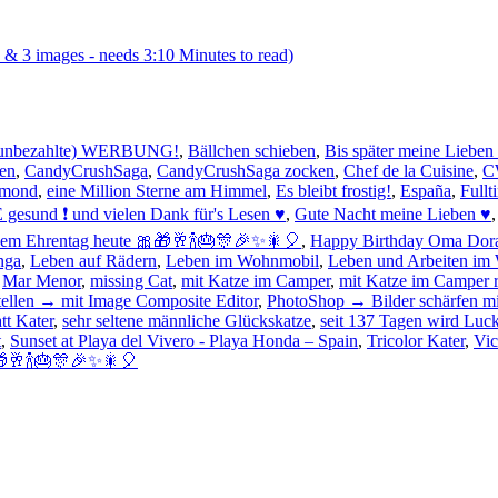
 & 3 images - needs 3:10 Minutes to read)
nbezahlte) WERBUNG!
,
Bällchen schieben
,
Bis später meine Lieben
en
,
CandyCrushSaga
,
CandyCrushSaga zocken
,
Chef de la Cuisine
,
C
lmond
,
eine Million Sterne am Himmel
,
Es bleibt frostig!
,
España
,
Fullt
 gesund ❗ und vielen Dank für's Lesen ♥
,
Gute Nacht meine Lieben ♥
inem Ehrentag heute 🎀🎁🥂🍾🎂🎊🎉✨🎇🎈
,
Happy Birthday Oma Dor
nga
,
Leben auf Rädern
,
Leben im Wohnmobil
,
Leben und Arbeiten im
,
Mar Menor
,
missing Cat
,
mit Katze im Camper
,
mit Katze im Camper r
tellen → mit Image Composite Editor
,
PhotoShop → Bilder schärfen m
tt Kater
,
sehr seltene männliche Glückskatze
,
seit 137 Tagen wird Luck
t
,
Sunset at Playa del Vivero - Playa Honda – Spain
,
Tricolor Kater
,
Vic
🥂🍾🎂🎊🎉✨🎇🎈