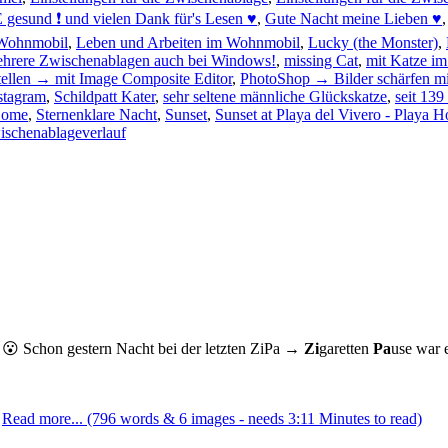
 gesund ❗ und vielen Dank für's Lesen ♥
,
Gute Nacht meine Lieben ♥
Wohnmobil
,
Leben und Arbeiten im Wohnmobil
,
Lucky (the Monster)
,
hrere Zwischenablagen auch bei Windows!
,
missing Cat
,
mit Katze i
tellen → mit Image Composite Editor
,
PhotoShop → Bilder schärfen m
stagram
,
Schildpatt Kater
,
sehr seltene männliche Glückskatze
,
seit 139
Home
,
Sternenklare Nacht
,
Sunset
,
Sunset at Playa del Vivero - Playa 
schenablageverlauf
n 😮 Schon gestern Nacht bei der letzten ZiPa →
Zi
garetten
Pa
use war 
.
Read more... (796 words & 6 images - needs 3:11 Minutes to read)