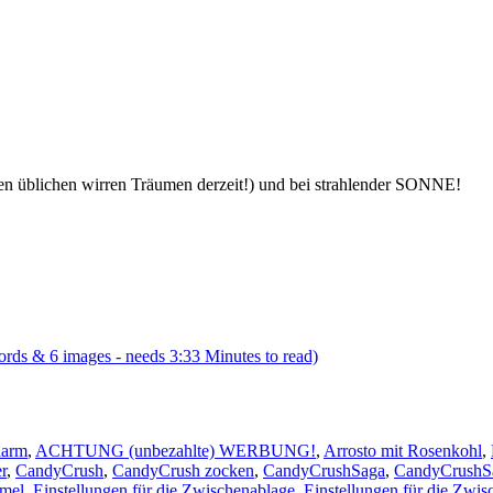
 den üblichen wirren Träumen derzeit!) und bei strahlender SONNE!
rds & 6 images - needs 3:33 Minutes to read)
larm
,
ACHTUNG (unbezahlte) WERBUNG!
,
Arrosto mit Rosenkohl
,
r
,
CandyCrush
,
CandyCrush zocken
,
CandyCrushSaga
,
CandyCrushS
mmel
,
Einstellungen für die Zwischenablage
,
Einstellungen für die Zwi