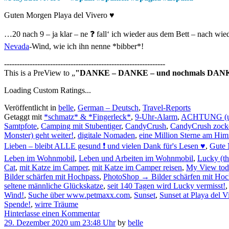
Guten Morgen Playa del Vivero ♥
…20 nach 9 – ja klar – ne ❓ fall‘ ich wieder aus dem Bett – nach
Nevada
-Wind, wie ich ihn nenne *bibber*!
---------------------------------------------------------------
This is a PreView to
"DANKE – DANKE – und nochmals DAN
Loading Custom Ratings...
Veröffentlicht in
belle
,
German – Deutsch
,
Travel-Reports
Getaggt mit
*schmatz* & *Fingerleck*
,
9-Uhr-Alarm
,
ACHTUNG (u
Samtpfote
,
Camping mit Stubentiger
,
CandyCrush
,
CandyCrush zock
Monster) geht weiter!
,
digitale Nomaden
,
eine Million Sterne am Hi
Lieben – bleibt ALLE gesund ❗ und vielen Dank für's Lesen ♥
,
Gute 
Leben im Wohnmobil
,
Leben und Arbeiten im Wohnmobil
,
Lucky (th
Cat
,
mit Katze im Camper
,
mit Katze im Camper reisen
,
My View tod
Bilder schärfen mit Hochpass
,
PhotoShop → Bilder schärfen mit Hoch
seltene männliche Glückskatze
,
seit 140 Tagen wird Lucky vermisst!
Wind!
,
Suche über www.petmaxx.com
,
Sunset
,
Sunset at Playa del 
Spende!
,
wirre Träume
Hinterlasse einen Kommentar
29. Dezember 2020 um 23:48 Uhr
by
belle