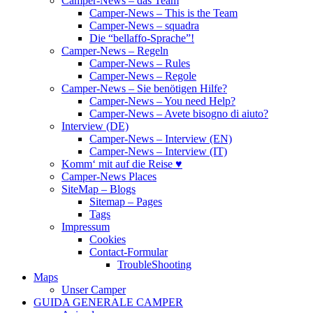
Camper-News – das Team
Camper-News – This is the Team
Camper-News – squadra
Die “bellaffo-Sprache”!
Camper-News – Regeln
Camper-News – Rules
Camper-News – Regole
Camper-News – Sie benötigen Hilfe?
Camper-News – You need Help?
Camper-News – Avete bisogno di aiuto?
Interview (DE)
Camper-News – Interview (EN)
Camper-News – Interview (IT)
Komm‘ mit auf die Reise ♥
Camper-News Places
SiteMap – Blogs
Sitemap – Pages
Tags
Impressum
Cookies
Contact-Formular
TroubleShooting
Maps
Unser Camper
GUIDA GENERALE CAMPER