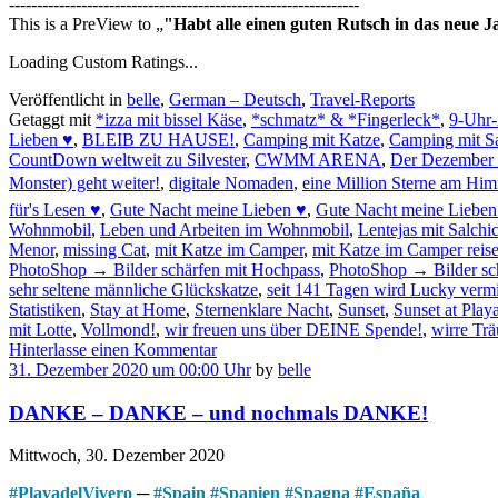
---------------------------------------------------------------
This is a PreView to
"Habt alle einen guten Rutsch in das neue J
Loading Custom Ratings...
Veröffentlicht in
belle
,
German – Deutsch
,
Travel-Reports
Getaggt mit
*izza mit bissel Käse
,
*schmatz* & *Fingerleck*
,
9-Uhr
Lieben ♥
,
BLEIB ZU HAUSE!
,
Camping mit Katze
,
Camping mit S
CountDown weltweit zu Silvester
,
CWMM ARENA
,
Der Dezember 2
Monster) geht weiter!
,
digitale Nomaden
,
eine Million Sterne am Hi
für's Lesen ♥
,
Gute Nacht meine Lieben ♥
,
Gute Nacht meine Lieben 
Wohnmobil
,
Leben und Arbeiten im Wohnmobil
,
Lentejas mit Salchic
Menor
,
missing Cat
,
mit Katze im Camper
,
mit Katze im Camper reis
PhotoShop → Bilder schärfen mit Hochpass
,
PhotoShop → Bilder sch
sehr seltene männliche Glückskatze
,
seit 141 Tagen wird Lucky vermi
Statistiken
,
Stay at Home
,
Sternenklare Nacht
,
Sunset
,
Sunset at Play
mit Lotte
,
Vollmond!
,
wir freuen uns über DEINE Spende!
,
wirre Tr
Hinterlasse einen Kommentar
31. Dezember 2020 um 00:00 Uhr
by
belle
DANKE – DANKE – und nochmals DANKE!
Mittwoch, 30. Dezember 2020
#
PlayadelVivero
─
#
Spain
#
Spanien
#
Spagna
#
España