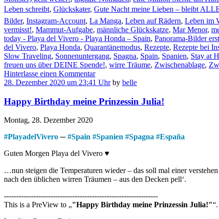
Leben schreibt
,
Glückskater
,
Gute Nacht meine Lieben – bleibt ALLE
Bilder
,
Instagram-Account
,
La Manga
,
Leben auf Rädern
,
Leben im 
vermisst!
,
Mammut-Aufgabe
,
männliche Glückskatze
,
Mar Menor
,
me
today - Playa del Vivero - Playa Honda – Spain
,
Panorama-Bilder ers
del Vivero
,
Playa Honda
,
Quarantänemodus
,
Rezepte
,
Rezepte bei In
Slow Traveling
,
Sonnenuntergang
,
Spagna
,
Spain
,
Spanien
,
Stay at 
freuen uns über DEINE Spende!
,
wirre Träume
,
Zwischenablage
,
Zwi
Hinterlasse einen Kommentar
28. Dezember 2020 um 23:41 Uhr
by
belle
Happy Birthday meine Prinzessin Julia!
Montag, 28. Dezember 2020
#
PlayadelVivero
─
#
Spain
#
Spanien
#
Spagna
#
España
Guten Morgen Playa del Vivero ♥
…nun steigen die Temperaturen wieder – das soll mal einer verstehe
nach den üblichen wirren Träumen – aus den Decken pell‘.
---------------------------------------------------------------
This is a PreView to
"Happy Birthday meine Prinzessin Julia!"