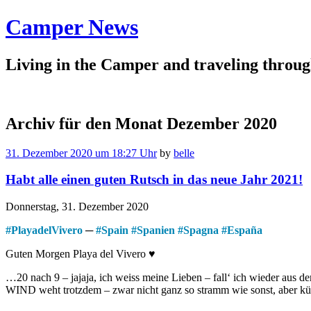
Camper News
Living in the Camper and traveling thro
Archiv für den Monat
Dezember 2020
31. Dezember 2020 um 18:27 Uhr
by
belle
Habt alle einen guten Rutsch in das neue Jahr 2021!
Donnerstag, 31. Dezember 2020
#
PlayadelVivero
─
#
Spain
#
Spanien
#
Spagna
#
España
Guten Morgen Playa del Vivero ♥
…20 nach 9 – jajaja, ich weiss meine Lieben – fall‘ ich wieder au
WIND weht trotzdem – zwar nicht ganz so stramm wie sonst, aber kü