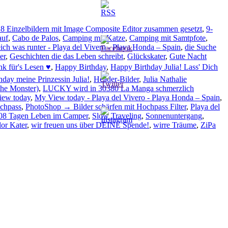
 8 Einzelbildern mit Image Composite Editor zusammen gesetzt
,
9-
auf
,
Cabo de Palos
,
Camping mit Katze
,
Camping mit Samtpfote
,
ch was runter - Playa del Vivero - Playa Honda – Spain
,
die Suche
er
,
Geschichten die das Leben schreibt
,
Glückskater
,
Gute Nacht
k für's Lesen ♥
,
Happy Birthday
,
Happy Birthday Julia! Lass' Dich
day meine Prinzessin Julia!
,
Header-Bilder
,
Julia Nathalie
the Monster)
,
LUCKY wird in 30380 La Manga schmerzlich
ew today
,
My View today - Playa del Vivero - Playa Honda – Spain
,
chpass
,
PhotoShop → Bilder schärfen mit Hochpass Filter
,
Playa del
408 Tagen Leben im Camper
,
Slow Traveling
,
Sonnenuntergang
,
lor Kater
,
wir freuen uns über DEINE Spende!
,
wirre Träume
,
ZiPa