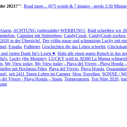
ahr 2021!"
.
Read more... (875 words & 7 images - needs 3:30 Minutes
-Alarm
,
ACHTUNG (unbezahlte) WERBUNG!
,
Bald schreiben wir 2
amtpfote
,
Camping mit Stubentiger
,
CandyCrush
,
CandyCrush zocken
020 in der Übersicht!
,
Der völlig nasse und schmutzige Lucky mit ei
mmel
,
España
,
Fulltimer
,
Geschichten die das Leben schreibt
,
Glückskate
und vielen Dank für's Lesen ♥
,
Habt alle einen guten Rutsch in das ne
ha's
,
Lucky (the Monster)
,
LUCKY wird in 30380 La Manga schmerzli
en
,
My View today
,
My View today - Playa del Vivero - Playa Honda –
ärfen mit Hochpass Filter
,
Playa del Vivero
,
Playa Honda
,
Quarantän
sst!
,
seit 2411 Tagen Leben im Camper
,
Slow Traveling
,
SONNE / W
a del Vivero - Playa Honda – Spain
,
Temperaturen
,
Top Nine 2020
,
trad
äume