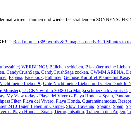
 wieder mal wirren Träumen und wieder bei strahlendem SONNENSCHEIN
KE!"
.
Read more... (869 words & 3 images - needs 3:29 Minutes to re
nbezahlte) WERBUNG!
,
Bällchen schieben
,
Bis später meine Lieben
en
,
CandyCrushSaga
,
CandyCrushSaga zocken
,
CWMM ARENA
,
Da
mmel
,
España
,
Facebook
,
Fulltimer
,
Gemüse-Kartoffel-Pfanne mit Käse
Nacht meine Lieben ♥
,
Gute Nacht meine Lieben und vielen Dank für'
e Monster)
,
LUCKY wird in 30380 La Manga schmerzlich vermisst!
,
ay
,
My View today - Playa del Vivero - Playa Honda – Spain
,
Panorama
pass Filter
,
Playa del Vivero
,
Playa Honda
,
Quarantänemodus
,
Rezept
,
seit 2410 Tagen Leben im Camper
,
Slow Traveling
,
Spagna
,
Spain
,
Sp
Vivero - Playa Honda – Spain
,
Tierorganisation
,
Tränen in den Augen
,
T