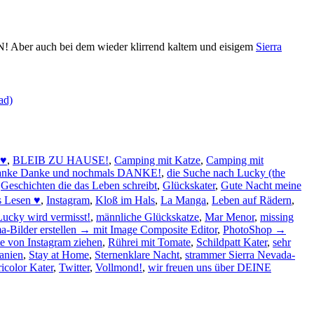
! Aber auch bei dem wieder klirrend kaltem und eisigem
Sierra
ad)
 ♥
,
BLEIB ZU HAUSE!
,
Camping mit Katze
,
Camping mit
nke Danke und nochmals DANKE!
,
die Suche nach Lucky (the
,
Geschichten die das Leben schreibt
,
Glückskater
,
Gute Nacht meine
s Lesen ♥
,
Instagram
,
Kloß im Hals
,
La Manga
,
Leben auf Rädern
,
Lucky wird vermisst!
,
männliche Glückskatze
,
Mar Menor
,
missing
-Bilder erstellen → mit Image Composite Editor
,
PhotoShop →
e von Instagram ziehen
,
Rührei mit Tomate
,
Schildpatt Kater
,
sehr
anien
,
Stay at Home
,
Sternenklare Nacht
,
strammer Sierra Nevada-
ricolor Kater
,
Twitter
,
Vollmond!
,
wir freuen uns über DEINE