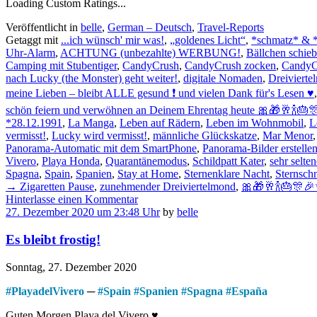
Loading Custom Ratings...
Veröffentlicht in
belle
,
German – Deutsch
,
Travel-Reports
Getaggt mit
...ich wünsch' mir was!
,
„goldenes Licht“
,
*schmatz* & *
Uhr-Alarm
,
ACHTUNG (unbezahlte) WERBUNG!
,
Bällchen schie
Camping mit Stubentiger
,
CandyCrush
,
CandyCrush zocken
,
CandyC
nach Lucky (the Monster) geht weiter!
,
digitale Nomaden
,
Dreivierte
meine Lieben – bleibt ALLE gesund ❗ und vielen Dank für's Lesen ♥
schön feiern und verwöhnen an Deinem Ehrentag heute 🎀🎁🥂🍾
*28.12.1991
,
La Manga
,
Leben auf Rädern
,
Leben im Wohnmobil
,
L
vermisst!
,
Lucky wird vermisst!
,
männliche Glückskatze
,
Mar Menor
Panorama-Automatic mit dem SmartPhone
,
Panorama-Bilder erstelle
Vivero
,
Playa Honda
,
Quarantänemodus
,
Schildpatt Kater
,
sehr selte
Spagna
,
Spain
,
Spanien
,
Stay at Home
,
Sternenklare Nacht
,
Sternsch
→ Zigaretten Pause
,
zunehmender Dreiviertelmond
,
🎀🎁🥂🍾🎂🎊
Hinterlasse einen Kommentar
27. Dezember 2020 um 23:48 Uhr
by
belle
Es bleibt frostig!
Sonntag, 27. Dezember 2020
#
PlayadelVivero
─
#
Spain
#
Spanien
#
Spagna
#
España
Guten Morgen Playa del Vivero ♥