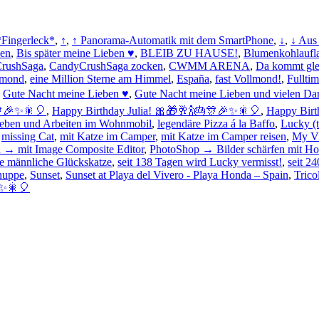
Fingerleck*
,
↑
,
↑ Panorama-Automatik mit dem SmartPhone
,
↓
,
↓ Aus
ben
,
Bis später meine Lieben ♥
,
BLEIB ZU HAUSE!
,
Blumenkohlaufl
rushSaga
,
CandyCrushSaga zocken
,
CWMM ARENA
,
Da kommt glei
lmond
,
eine Million Sterne am Himmel
,
España
,
fast Vollmond!
,
Fulltim
,
Gute Nacht meine Lieben ♥
,
Gute Nacht meine Lieben und vielen Dan
🎊🎉✨🎇🎈
,
Happy Birthday Julia! 🎀🎁🥂🍾🎂🎊🎉✨🎇🎈
,
Happy Birth
eben und Arbeiten im Wohnmobil
,
legendäre Pizza á la Baffo
,
Lucky (
,
missing Cat
,
mit Katze im Camper
,
mit Katze im Camper reisen
,
My Vi
n → mit Image Composite Editor
,
PhotoShop → Bilder schärfen mit Ho
ne männliche Glückskatze
,
seit 138 Tagen wird Lucky vermisst!
,
seit 2
nuppe
,
Sunset
,
Sunset at Playa del Vivero - Playa Honda – Spain
,
Trico
✨🎇🎈