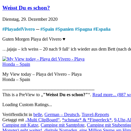
Weisst Du es schon?
Dienstag, 29. Dezember 2020
#
PlayadelVivero
─
#
Spain
#
Spanien
#
Spagna
#
España
Guten Morgen Playa del Vivero ♥
…jajaja – ich weiss – 20 nach 9 fall‘ ich wieder aus dem Bett (nach
My View today – Playa del Vivero – Playa
Honda – Spain
---------------------------------------------------------------
This is a PreView to
"Weisst Du es schon?"
.
Read more... (887 wo
Loading Custom Ratings...
Veröffentlicht in
belle
,
German – Deutsch
,
Travel-Reports
Getaggt mit
„Multi ClipBoard“
,
*schmatz* & *Fingerleck*
,
9-Uhr-A
Camping mit Katze
,
Camping mit Samtpfote
,
Camping mit Stubentige
Monster) geht weiter!
,
digitale Nomaden
,
eine Million Sterne am Hi