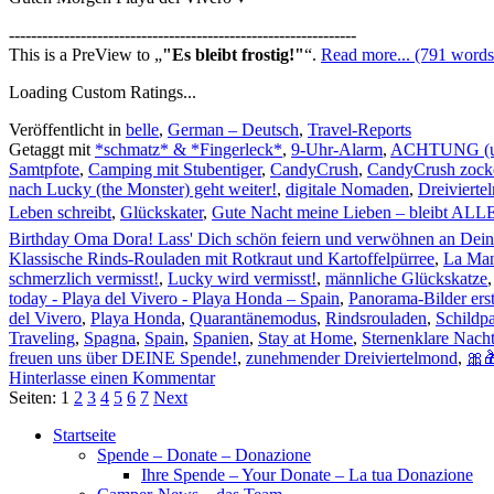
---------------------------------------------------------------
This is a PreView to
"Es bleibt frostig!"
.
Read more... (791 words
Loading Custom Ratings...
Veröffentlicht in
belle
,
German – Deutsch
,
Travel-Reports
Getaggt mit
*schmatz* & *Fingerleck*
,
9-Uhr-Alarm
,
ACHTUNG (u
Samtpfote
,
Camping mit Stubentiger
,
CandyCrush
,
CandyCrush zock
nach Lucky (the Monster) geht weiter!
,
digitale Nomaden
,
Dreivierte
Leben schreibt
,
Glückskater
,
Gute Nacht meine Lieben – bleibt ALLE
Birthday Oma Dora! Lass' Dich schön feiern und verwöhnen an De
Klassische Rinds-Rouladen mit Rotkraut und Kartoffelpürree
,
La Ma
schmerzlich vermisst!
,
Lucky wird vermisst!
,
männliche Glückskatze
today - Playa del Vivero - Playa Honda – Spain
,
Panorama-Bilder ers
del Vivero
,
Playa Honda
,
Quarantänemodus
,
Rindsrouladen
,
Schildpa
Traveling
,
Spagna
,
Spain
,
Spanien
,
Stay at Home
,
Sternenklare Nach
freuen uns über DEINE Spende!
,
zunehmender Dreiviertelmond
,
🎀
Hinterlasse einen Kommentar
Seiten:
1
2
3
4
5
6
7
Next
Startseite
Spende – Donate – Donazione
Ihre Spende – Your Donate – La tua Donazione