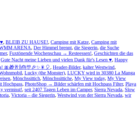
 ♥
,
BLEIB ZU HAUSE!
,
Camping mit Katze
,
Camping mit
WMM ARENA
,
Der Himmel brennt
,
die Siegerin
,
die Suche
imer
,
Fuxtönende Wochenschau → Resteessen!
,
Geschichten die das
,
Gute Nacht meine Lieben und vielen Dank für's Lesen ♥
,
Happy
a! 🎀🎁🥂🍾🎂🎊🎉✨🎇🎈
,
Header-Bilder
,
kalter Westwind
,
 Wohnmobil
,
Lucky (the Monster)
,
LUCKY wird in 30380 La Manga
eisen
,
Mönchssittich
,
Mönchssittiche
,
My View today
,
My View
it Hochpass
,
PhotoShop → Bilder schärfen mit Hochpass Filter
,
Playa
y vermisst!
,
seit 2407 Tagen Leben im Camper
,
Sierra Nevada
,
Slow
toria
,
Victoria – die Siegerin
,
Westwind von der Sierra Nevada
,
wir