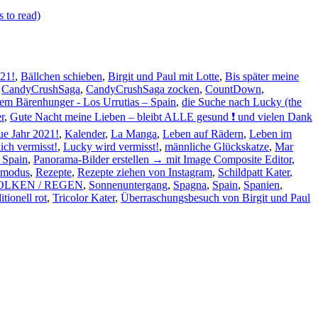
 to read)
021!
,
Bällchen schieben
,
Birgit und Paul mit Lotte
,
Bis später meine
,
CandyCrushSaga
,
CandyCrushSaga zocken
,
CountDown
,
nem Bärenhunger - Los Urrutias – Spain
,
die Suche nach Lucky (the
r
,
Gute Nacht meine Lieben – bleibt ALLE gesund ❗ und vielen Dank
ue Jahr 2021!
,
Kalender
,
La Manga
,
Leben auf Rädern
,
Leben im
ch vermisst!
,
Lucky wird vermisst!
,
männliche Glückskatze
,
Mar
 Spain
,
Panorama-Bilder erstellen → mit Image Composite Editor
,
emodus
,
Rezepte
,
Rezepte ziehen von Instagram
,
Schildpatt Kater
,
OLKEN / REGEN
,
Sonnenuntergang
,
Spagna
,
Spain
,
Spanien
,
itionell rot
,
Tricolor Kater
,
Überraschungsbesuch von Birgit und Paul