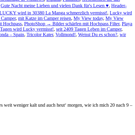
,
Gute Nacht meine Lieben und vielen Dank für's Lesen ♥
,
Header-
LUCKY wird in 30380 La Manga schmerzlich vermisst!
,
Lucky wird
m Camper
,
mit Katze im Camper reisen
,
My View today
,
My View
it Hochpass
,
PhotoShop → Bilder schärfen mit Hochpass Filter
,
Playa
 Tagen wird Lucky vermisst!
,
seit 2409 Tagen Leben im Camper
,
Honda – Spain
,
Tricolor Kater
,
Vollmond!
,
Weisst Du es schon?
,
wir
es weit weniger kalt und auch heut‘ morgen, wie ich mich 20 nach 9 –