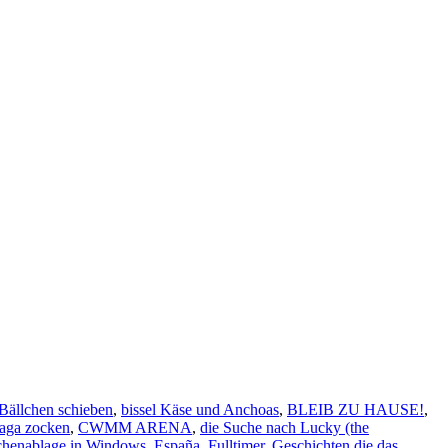
Bällchen schieben
,
bissel Käse und Anchoas
,
BLEIB ZU HAUSE!
,
aga zocken
,
CWMM ARENA
,
die Suche nach Lucky (the
schenablage in Windows
,
España
,
Fulltimer
,
Geschichten die das