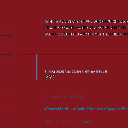
SCHLAGWORT-ARCHIVE:
…EIGENTLICH DACHT
DEM BILD WÄRE – ABER VERMUTLICH IST SI
SOMIT ZU NAH BEI MIR UM AUF DEM BILD MIT
7. MAI 2025 UM 23:54 UHR
by
BELLE
❓❓❓
Mittwoch, 07. Mai 2025
#
PuertoMotril
─
#
Spain
#
Spanien
#
Spagna
#
Es
Guten Morgen Puerto Motril ♥