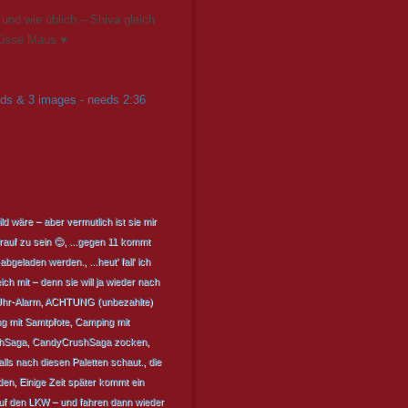
 und wie üblich – Shiva gleich
 süsse Maus ♥
rds & 3 images - needs 2:36
ld wäre – aber vermutlich ist sie mir
rauf zu sein 😊
,
...gegen 11 kommt
le abgeladen werden.
,
...heut' fall' ich
ch mit – denn sie will ja wieder nach
Uhr-Alarm
,
ACHTUNG (unbezahlte)
g mit Samtpfote
,
Camping mit
hSaga
,
CandyCrushSaga zocken
,
ls nach diesen Paletten schaut.
,
die
den
,
Einige Zeit später kommt ein
auf den LKW – und fahren dann wieder