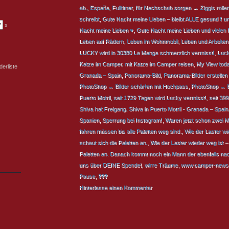
ab.
,
España
,
Fulltimer
,
für Nachschub sorgen → Ziggis rolle
schreibt
,
Gute Nacht meine Lieben – bleibt ALLE gesund ❗ un
x
Nacht meine Lieben ♥
,
Gute Nacht meine Lieben und vielen 
Leben auf Rädern
,
Leben im Wohnmobil
,
Leben und Arbeite
LUCKY wird in 30380 La Manga schmerzlich vermisst!
,
Luck
Katze im Camper
,
mit Katze im Camper reisen
,
My View tod
erliste
Granada – Spain
,
Panorama-Bild
,
Panorama-Bilder erstellen
PhotoShop → Bilder schärfen mit Hochpass
,
PhotoShop → Bi
Puerto Motril
,
seit 1729 Tagen wird Lucky vermisst!
,
seit 39
Shiva hat Freigang
,
Shiva in Puerto Motril - Granada – Spain
Spanien
,
Sperrung bei Instagram!
,
Waren jetzt schon zwei M
fahren müssen bis alle Paletten weg sind.
,
Wie der Laster w
schaut sich die Paletten an.
,
Wie der Laster wieder weg ist 
Paletten an. Danach kommt noch ein Mann der ebenfalls nac
uns über DEINE Spende!
,
wirre Träume
,
www.camper-news.c
Pause
,
❓❓❓
Hinterlasse einen Kommentar