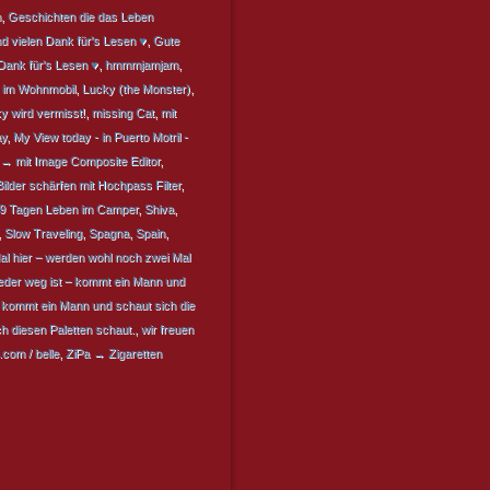
n
,
Geschichten die das Leben
d vielen Dank für's Lesen ♥
,
Gute
Dank für's Lesen ♥
,
hmmmjamjam
,
n im Wohnmobil
,
Lucky (the Monster)
,
y wird vermisst!
,
missing Cat
,
mit
ay
,
My View today - in Puerto Motril -
 → mit Image Composite Editor
,
lder schärfen mit Hochpass Filter
,
99 Tagen Leben im Camper
,
Shiva
,
,
Slow Traveling
,
Spagna
,
Spain
,
al hier – werden wohl noch zwei Mal
ieder weg ist – kommt ein Mann und
– kommt ein Mann und schaut sich die
h diesen Paletten schaut.
,
wir freuen
om / belle
,
ZiPa → Zigaretten
BEITRAGSNAVIGATION