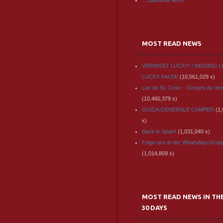
…¡bastante lleno!
MOST READ NEWS
VERMISST LUCKY! / MISSING L
LUCKY FALTA!
(10,561,029 x)
Lac de St. Croix – Gorges du Ve
(10,460,379 x)
GUIDA GENERALE CAMPER
(1
x)
Back in Spain!
(1,031,040 x)
Folge uns in der WhatsApp-Grup
(1,014,809 x)
MOST READ NEWS IN TH
30 DAYS