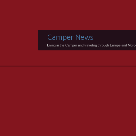
Camper News
Living in the Camper and traveling through Europe and Mor