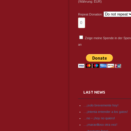
(Währung: EUR)
Repeat Donation:
Zeige meine Spende in der Spend
an
LAST NEWS
…¡solo brevemente hoy!
…¡intenta entender a los gatos!
…no – ¡hoy no quiero!
…¡maravilloso otra vez!