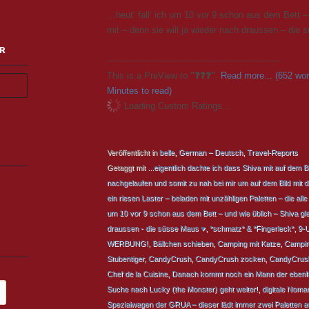
…heut‘ fall‘ ich um 10 vor 9 schon aus dem Bett –
mit – denn sie will ja wieder nach draussen – die
R
---------------------------------------------------------------
This is a PreView to
"❓❓❓"
.
Read more... (652 wo
Minutes to read)
Loading Custom Ratings...
Veröffentlicht in
belle
,
German – Deutsch
,
Travel-Reports
Getaggt mit
...eigentlich dachte ich dass Shiva mit auf dem Bi
nachgelaufen und somit zu nah bei mir um auf dem Bild mit d
ein riesen Laster – beladen mit unzähligen Paletten – die al
um 10 vor 9 schon aus dem Bett – und wie üblich – Shiva glei
draussen - die süsse Maus ♥
,
*schmatz* & *Fingerleck*
,
9-
WERBUNG!
,
Bällchen schieben
,
Camping mit Katze
,
Campin
Stubentiger
,
CandyCrush
,
CandyCrush zocken
,
CandyCrus
Chef de la Cuisine
,
Danach kommt noch ein Mann der ebenfal
Suche nach Lucky (the Monster) geht weiter!
,
digitale Noma
Spezialwagen der GRUA – dieser lädt immer zwei Paletten 