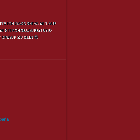
E ICH DASS SHIVA MIT AUF
E MIR NACHGELAUFEN UND
 DRAUF ZU SEIN 😊
paña