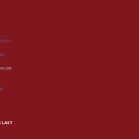
UCKY! /
rdon
,041,596
pe
E LAST