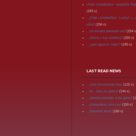
¡Feliz cumpleaños - pequeña Sop
(283 x)
...¡Feliz cumpleaños - Lucky! → ¡
años!
(256 x)
...¡no estaba planeado así!
(254 x
...¡Shiva y sus nombres!
(250 x)
...¿qué agua es mejor?
(245 x)
LAST READ NEWS
...¡solo brevemente hoy!
(125 x)
...no - ¡hoy no quiero!
(144 x)
...¡intenta entender a los gatos!
(1
...¡maravilloso otra vez!
(150 x)
...¡bastante lleno!
(166 x)