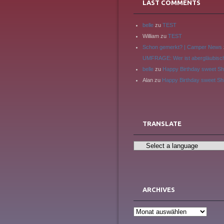
LAST COMMENTS
belle
zu
TEST
William
zu
TEST
Schon gemerkt? | Camper News
UMFRAGE: Wer ist abergläubisc
belle
zu
Happy Birthday sweet Sh
Alan
zu
Happy Birthday sweet Sh
TRANSLATE
ARCHIVES
Archives