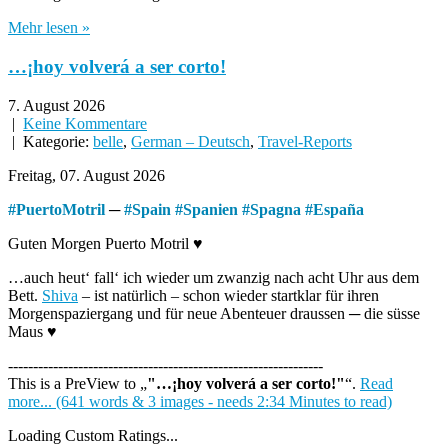
Mehr lesen »
…¡hoy volverá a ser corto!
7. August 2026
|
Keine Kommentare
| Kategorie:
belle
,
German – Deutsch
,
Travel-Reports
Freitag, 07. August 2026
#
PuertoMotril
─
#
Spain
#
Spanien
#
Spagna
#
España
Guten Morgen Puerto Motril ♥
…auch heut‘ fall‘ ich wieder um zwanzig nach acht Uhr aus dem
Bett.
Shiva
– ist natürlich – schon wieder startklar für ihren
Morgenspaziergang und für neue Abenteuer draussen ─ die süsse
Maus ♥
---------------------------------------------------------------
This is a PreView to
"…¡hoy volverá a ser corto!"
.
Read
more... (641 words & 3 images - needs 2:34 Minutes to read)
Loading Custom Ratings...