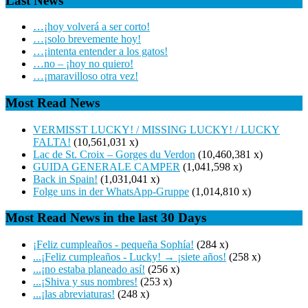
Last News
…¡hoy volverá a ser corto!
…¡solo brevemente hoy!
…¡intenta entender a los gatos!
…no – ¡hoy no quiero!
…¡maravilloso otra vez!
Most Read News
VERMISST LUCKY! / MISSING LUCKY! / LUCKY
FALTA!
(10,561,031 x)
Lac de St. Croix – Gorges du Verdon
(10,460,381 x)
GUIDA GENERALE CAMPER
(1,041,598 x)
Back in Spain!
(1,031,041 x)
Folge uns in der WhatsApp-Gruppe
(1,014,810 x)
Most Read News in the last 30 Days
¡Feliz cumpleaños - pequeña Sophía!
(284 x)
...¡Feliz cumpleaños - Lucky! → ¡siete años!
(258 x)
...¡no estaba planeado así!
(256 x)
...¡Shiva y sus nombres!
(253 x)
...¡las abreviaturas!
(248 x)