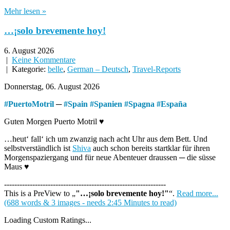
Mehr lesen »
…¡solo brevemente hoy!
6. August 2026
|
Keine Kommentare
| Kategorie:
belle
,
German – Deutsch
,
Travel-Reports
Donnerstag, 06. August 2026
#
PuertoMotril
─
#
Spain
#
Spanien
#
Spagna
#
España
Guten Morgen Puerto Motril ♥
…heut‘ fall‘ ich um zwanzig nach acht Uhr aus dem Bett. Und
selbstverständlich ist
Shiva
auch schon bereits startklar für ihren
Morgenspaziergang und für neue Abenteuer draussen ─ die süsse
Maus ♥
---------------------------------------------------------------
This is a PreView to
"…¡solo brevemente hoy!"
.
Read more...
(688 words & 3 images - needs 2:45 Minutes to read)
Loading Custom Ratings...