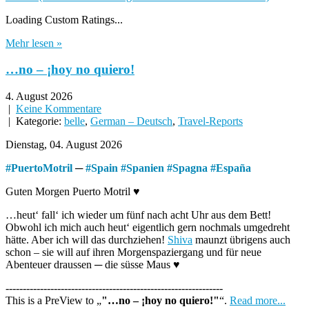
Loading Custom Ratings...
Mehr lesen »
…no – ¡hoy no quiero!
4. August 2026
|
Keine Kommentare
| Kategorie:
belle
,
German – Deutsch
,
Travel-Reports
Dienstag, 04. August 2026
#
PuertoMotril
─
#
Spain
#
Spanien
#
Spagna
#
España
Guten Morgen Puerto Motril ♥
…heut‘ fall‘ ich wieder um fünf nach acht Uhr aus dem Bett!
Obwohl ich mich auch heut‘ eigentlich gern nochmals umgedreht
hätte. Aber ich will das durchziehen!
Shiva
maunzt übrigens auch
schon – sie will auf ihren Morgenspaziergang und für neue
Abenteuer draussen ─ die süsse Maus ♥
---------------------------------------------------------------
This is a PreView to
"…no – ¡hoy no quiero!"
.
Read more...