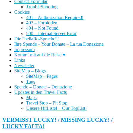
Contact-Formular
TroubleShooting
Cookies
401 – Authorization Required!
403 – Forbidden
404 – Not Found
500 – Internal Server Error
Die “bellaffo-Sprache”!
Ihre Spende – Your Donate – La tua Donazione
Impressum
Komm‘ mit auf die Reise ♥
Links
Newsletter
SiteMap – Blogs
SiteMap – Pages
Tags
Spende – Donate – Donazione
Updates in den Travel-Facts
Maps
Travel Stop – Pit Stop
Unsere HitListe! – Our TopList!
VERMISST LUCKY! / MISSING LUCKY! /
LUCKY FALTA!