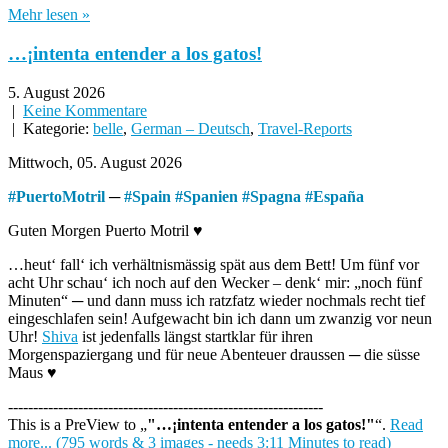
Mehr lesen »
…¡intenta entender a los gatos!
5. August 2026
|
Keine Kommentare
| Kategorie:
belle
,
German – Deutsch
,
Travel-Reports
Mittwoch, 05. August 2026
#
PuertoMotril
─
#
Spain
#
Spanien
#
Spagna
#
España
Guten Morgen Puerto Motril ♥
…heut‘ fall‘ ich verhältnismässig spät aus dem Bett! Um fünf vor
acht Uhr schau‘ ich noch auf den Wecker – denk‘ mir: „noch fünf
Minuten“ ─ und dann muss ich ratzfatz wieder nochmals recht tief
eingeschlafen sein! Aufgewacht bin ich dann um zwanzig vor neun
Uhr!
Shiva
ist jedenfalls längst startklar für ihren
Morgenspaziergang und für neue Abenteuer draussen ─ die süsse
Maus ♥
---------------------------------------------------------------
This is a PreView to
"…¡intenta entender a los gatos!"
.
Read
more... (795 words & 3 images - needs 3:11 Minutes to read)