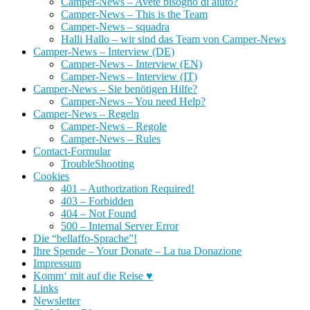
Camper-News – Avete bisogno di aiuto?
Camper-News – This is the Team
Camper-News – squadra
Halli Hallo – wir sind das Team von Camper-News
Camper-News – Interview (DE)
Camper-News – Interview (EN)
Camper-News – Interview (IT)
Camper-News – Sie benötigen Hilfe?
Camper-News – You need Help?
Camper-News – Regeln
Camper-News – Regole
Camper-News – Rules
Contact-Formular
TroubleShooting
Cookies
401 – Authorization Required!
403 – Forbidden
404 – Not Found
500 – Internal Server Error
Die “bellaffo-Sprache”!
Ihre Spende – Your Donate – La tua Donazione
Impressum
Komm‘ mit auf die Reise ♥
Links
Newsletter