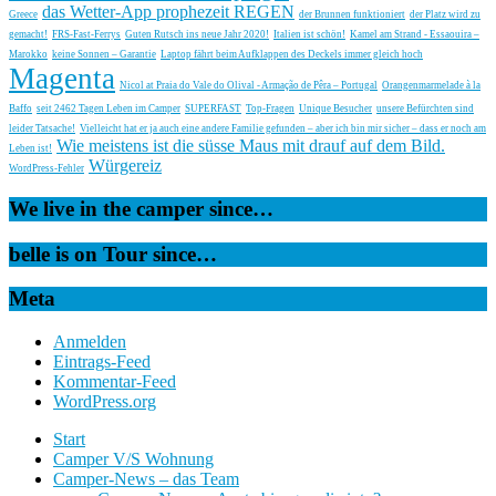
das Wetter-App prophezeit REGEN
Greece
der Brunnen funktioniert
der Platz wird zu
gemacht!
FRS-Fast-Ferrys
Guten Rutsch ins neue Jahr 2020!
Italien ist schön!
Kamel am Strand - Essaouira –
Marokko
keine Sonnen – Garantie
Laptop fährt beim Aufklappen des Deckels immer gleich hoch
Magenta
Nicol at Praia do Vale do Olival - Armação de Pêra – Portugal
Orangenmarmelade à la
Baffo
seit 2462 Tagen Leben im Camper
SUPERFAST
Top-Fragen
Unique Besucher
unsere Befürchten sind
leider Tatsache!
Vielleicht hat er ja auch eine andere Familie gefunden – aber ich bin mir sicher – dass er noch am
Wie meistens ist die süsse Maus mit drauf auf dem Bild.
Leben ist!
Würgereiz
WordPress-Fehler
We live in the camper since…
belle is on Tour since…
Meta
Anmelden
Eintrags-Feed
Kommentar-Feed
WordPress.org
Start
Camper V/S Wohnung
Camper-News – das Team