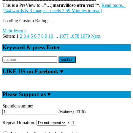
This is a PreView to
"…¡maravilloso otra vez!"
.
Read more...
(744 words & 3 images - needs 2:59 Minutes to read)
Loading Custom Ratings...
Mehr lesen »
Seiten:
1
2
3
4
5
6
7
8
9
10
...
1077
1078
1079
Next
Keyword & press Enter
LIKE US on Facebook ♥
Please Support us ♥
Spendensumme:
(Währung: EUR)
Repeat Donation:
x