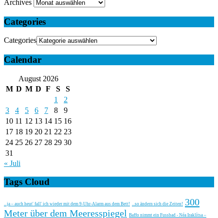
Archives
Categories
Categories
Calendar
August 2026
M
D
M
D
F
S
S
1
2
3
4
5
6
7
8
9
10
11
12
13
14
15
16
17
18
19
20
21
22
23
24
25
26
27
28
29
30
31
« Juli
Tags Cloud
300
...ja – auch heut' fall' ich wieder mit dem 9-Uhr-Alarm aus dem Bett!
...so ändern sich die Zeiten!
Meter über dem Meeresspiegel
Baffo nimmt ein Fussbad - Néa Iraklítsa –