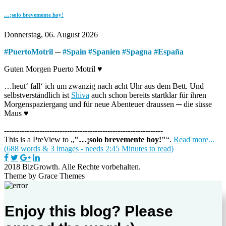
…¡solo brevemente hoy!
Donnerstag, 06. August 2026
#
PuertoMotril
─
#
Spain
#
Spanien
#
Spagna
#
España
Guten Morgen Puerto Motril ♥
…heut‘ fall‘ ich um zwanzig nach acht Uhr aus dem Bett. Und
selbstverständlich ist
Shiva
auch schon bereits startklar für ihren
Morgenspaziergang und für neue Abenteuer draussen ─ die süsse
Maus ♥
---------------------------------------------------------------
This is a PreView to
"…¡solo brevemente hoy!"
.
Read more...
(688 words & 3 images - needs 2:45 Minutes to read)
2018 BizGrowth. Alle Rechte vorbehalten.
Theme by Grace Themes
Enjoy this blog? Please