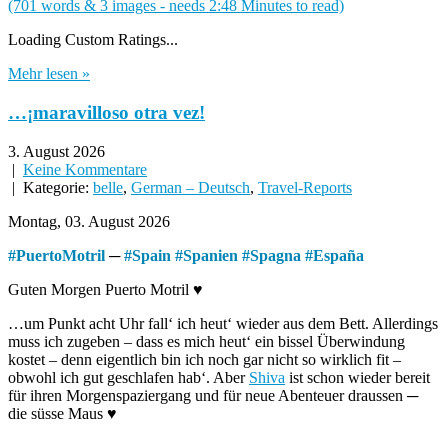
(701 words & 3 images - needs 2:48 Minutes to read)
Loading Custom Ratings...
Mehr lesen »
…¡maravilloso otra vez!
3. August 2026
|
Keine Kommentare
| Kategorie:
belle
,
German – Deutsch
,
Travel-Reports
Montag, 03. August 2026
#
PuertoMotril
─
#
Spain
#
Spanien
#
Spagna
#
España
Guten Morgen Puerto Motril ♥
…um Punkt acht Uhr fall‘ ich heut‘ wieder aus dem Bett. Allerdings
muss ich zugeben – dass es mich heut‘ ein bissel Überwindung
kostet – denn eigentlich bin ich noch gar nicht so wirklich fit –
obwohl ich gut geschlafen hab‘. Aber
Shiva
ist schon wieder bereit
für ihren Morgenspaziergang und für neue Abenteuer draussen ─
die süsse Maus ♥
---------------------------------------------------------------