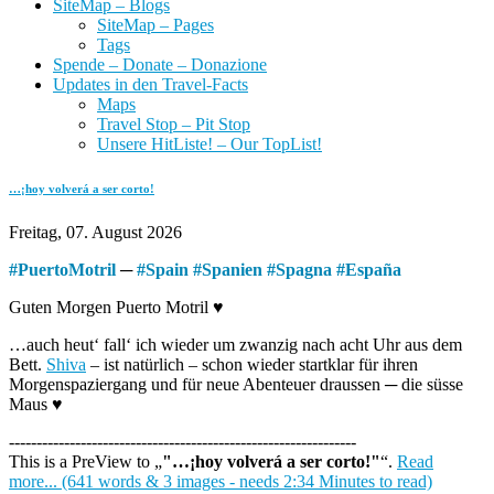
SiteMap – Blogs
SiteMap – Pages
Tags
Spende – Donate – Donazione
Updates in den Travel-Facts
Maps
Travel Stop – Pit Stop
Unsere HitListe! – Our TopList!
…¡hoy volverá a ser corto!
Freitag, 07. August 2026
#
PuertoMotril
─
#
Spain
#
Spanien
#
Spagna
#
España
Guten Morgen Puerto Motril ♥
…auch heut‘ fall‘ ich wieder um zwanzig nach acht Uhr aus dem
Bett.
Shiva
– ist natürlich – schon wieder startklar für ihren
Morgenspaziergang und für neue Abenteuer draussen ─ die süsse
Maus ♥
---------------------------------------------------------------
This is a PreView to
"…¡hoy volverá a ser corto!"
.
Read
more... (641 words & 3 images - needs 2:34 Minutes to read)