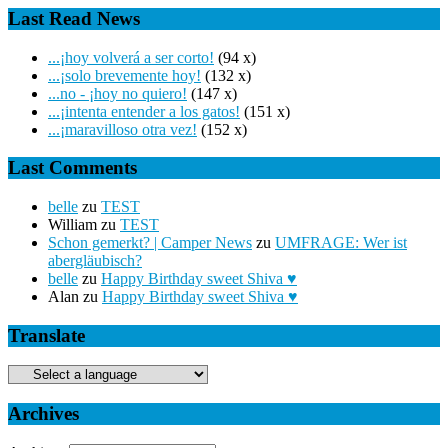
Last Read News
...¡hoy volverá a ser corto!
(94 x)
...¡solo brevemente hoy!
(132 x)
...no - ¡hoy no quiero!
(147 x)
...¡intenta entender a los gatos!
(151 x)
...¡maravilloso otra vez!
(152 x)
Last Comments
belle
zu
TEST
William
zu
TEST
Schon gemerkt? | Camper News
zu
UMFRAGE: Wer ist
abergläubisch?
belle
zu
Happy Birthday sweet Shiva ♥
Alan
zu
Happy Birthday sweet Shiva ♥
Translate
Archives